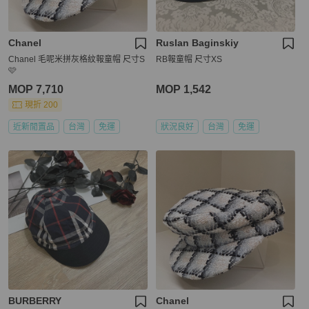
Chanel
Ruslan Baginskiy
Chanel 毛呢米拼灰格紋報童帽 尺寸S
RB報童帽 尺寸XS
🩷
MOP 7,710
MOP 1,542
現折 200
近新閒置品
台灣
免運
狀況良好
台灣
免運
BURBERRY
Chanel