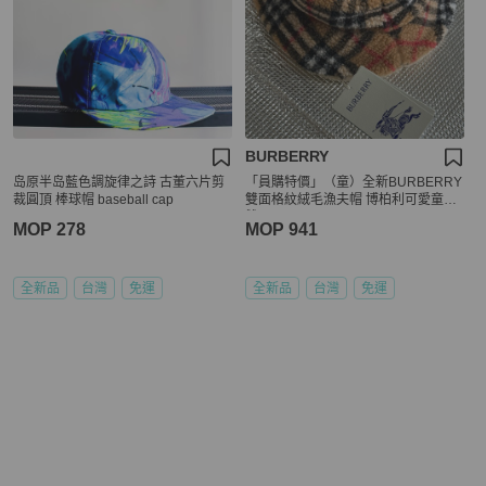
BURBERRY
岛原半岛藍色調旋律之詩 古董六片剪
「員購特價」（童）全新BURBERRY
裁圓頂 棒球帽 baseball cap
雙面格紋絨毛漁夫帽 博柏利可愛童帽
雙面可用
MOP 278
MOP 941
全新品
台灣
免運
全新品
台灣
免運