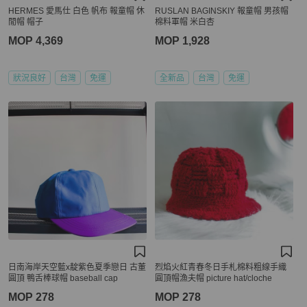
HERMES 愛馬仕 白色 帆布 報童帽 休
RUSLAN BAGINSKIY 報童帽 男孩帽
閒帽 帽子
棉料軍帽 米白杏
MOP 4,369
MOP 1,928
狀況良好
台灣
免運
全新品
台灣
免運
日南海岸天空藍x靛紫色夏季戀日 古董
烈焰火紅青春冬日手札棉料粗線手織
圓頂 鴨舌棒球帽 baseball cap
圓頂帽漁夫帽 picture hat/cloche
MOP 278
MOP 278