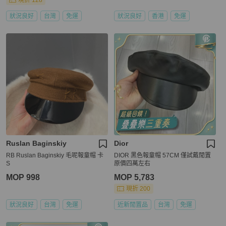
現折 128
狀況良好
台灣
免運
狀況良好
香港
免運
Ruslan Baginskiy
Dior
RB Ruslan Baginskiy 毛呢報童帽 卡
DIOR 黑色報童帽 57CM 僅試戴閒置
S
原價四萬左右
MOP 998
MOP 5,783
現折 200
狀況良好
台灣
免運
近新閒置品
台灣
免運