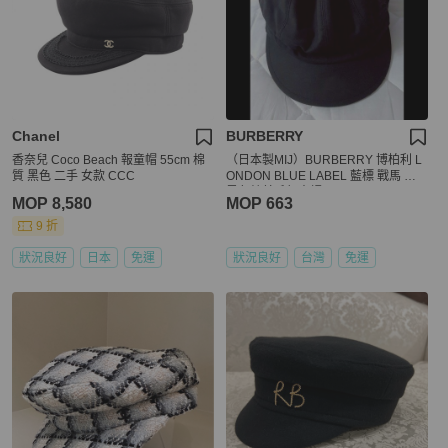
Chanel
BURBERRY
香奈兒 Coco Beach 報童帽 55cm 棉
（日本製MIJ）BURBERRY 博柏利 L
質 黑色 二手 女款 CCC
ONDON BLUE LABEL 藍標 戰馬 女
黑色純羊毛報童帽57CM
MOP 8,580
MOP 663
9 折
狀況良好
日本
免運
狀況良好
台灣
免運