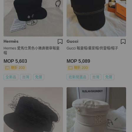
Hermès
Gucci
Hermes 愛馬仕黑色小豬鼻徽章報童
Gucci 報童帽/畫家帽/貝雷帽/帽子
帽
MOP 5,603
MOP 5,089
現折 200
現折 200
全新品
台灣
免運
近新閒置品
台灣
免運