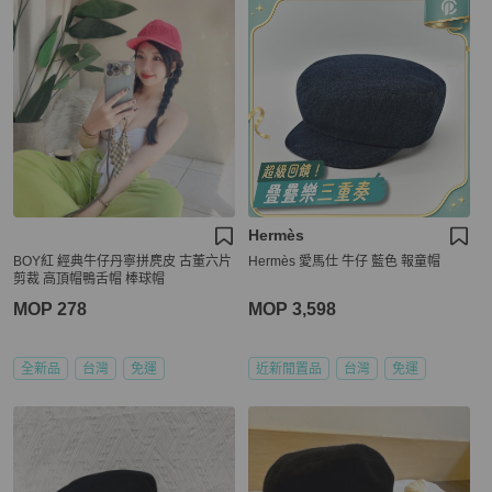
Hermès
BOY紅 經典牛仔丹寧拼麂皮 古董六片
Hermès 愛馬仕 牛仔 藍色 報童帽
剪裁 高頂帽鴨舌帽 棒球帽
MOP 278
MOP 3,598
全新品
台灣
免運
近新閒置品
台灣
免運