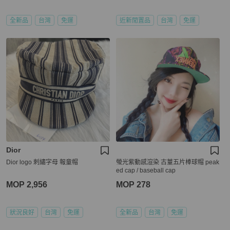
全新品
台灣
免運
近新閒置品
台灣
免運
Dior
Dior logo 刺繡字母 報童帽
螢光紫動感渲染 古蕫五片棒球帽 peak
ed cap / baseball cap
MOP 2,956
MOP 278
狀況良好
台灣
免運
全新品
台灣
免運