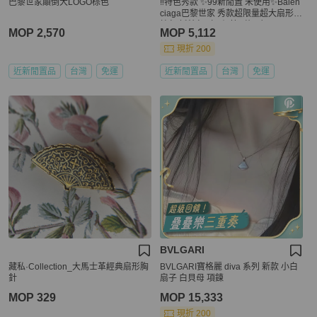
巴黎世家顛倒大LOGO棕色
‼️特色秀款 ✨99新閒置 未使用✨Balen
ciaga巴黎世家 秀款超限量超大扇形草
編包 托特包（原價快7萬😱）
MOP 2,570
MOP 5,112
現折 200
近新閒置品
台灣
免運
近新閒置品
台灣
免運
BVLGARI
藏私·Collection_大馬士革經典扇形胸
BVLGARI寶格麗 diva 系列 新款 小白
針
扇子 白貝母 項鍊
MOP 329
MOP 15,333
現折 200