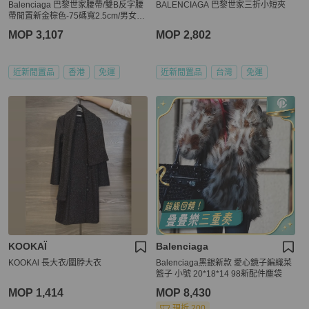
Balenciaga 巴黎世家腰帶/雙B反字腰
BALENCIAGA 巴黎世家三折小短夾
帶閒置新金棕色-75碼寬2.5cm/男女通
用。
MOP 3,107
MOP 2,802
近新閒置品
香港
免運
近新閒置品
台灣
免運
KOOKAÏ
Balenciaga
KOOKAl 長大衣/圍脖大衣
Balenciaga黑銀新款 愛心鏡子編織菜
籃子 小號 20*18*14 98新配件塵袋
MOP 1,414
MOP 8,430
現折 200