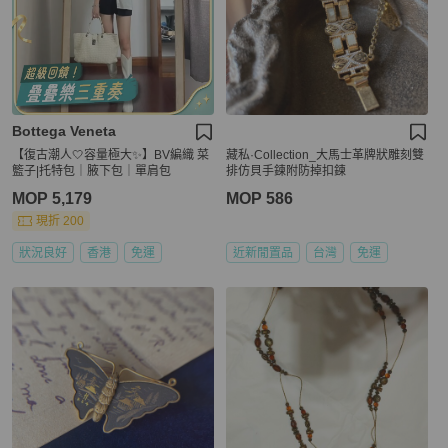
Bottega Veneta
【復古潮人🤍容量極大✨】BV編織 菜
藏私·Collection_大馬士革牌狀雕刻雙
籃子|托特包｜腋下包｜單肩包
排仿貝手鍊附防掉扣鍊
MOP 5,179
MOP 586
現折 200
狀況良好
香港
免運
近新閒置品
台灣
免運