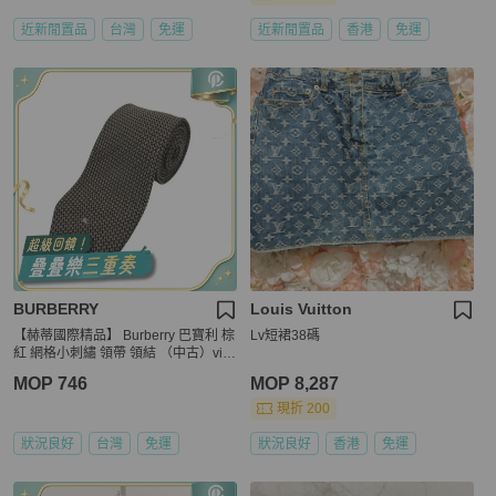
近新閒置品
台灣
免運
近新閒置品
香港
免運
BURBERRY
Louis Vuitton
【赫蒂國際精品】 Burberry 巴寶利 棕
Lv短裙38碼
紅 網格小刺繡 領帶 領結 （中古）vint
age
MOP 746
MOP 8,287
現折 200
狀況良好
台灣
免運
狀況良好
香港
免運