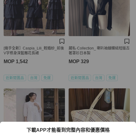
[幾乎全新］Caspia_Lili_輕婚紗_前後
藏私·Collection_ 喇叭袖蝴蝶結短版古
V字修身深藍雕花長裙
著罩衫日本製
MOP 1,542
MOP 329
近新閒置品
台灣
免運
近新閒置品
台灣
免運
下載APP才能看到完整內容和優惠價格