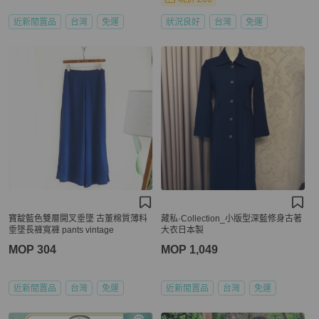
近新閒置品
台灣
免運
狀況良好
台灣
免運
寶靛藍色雙層開叉垂墜 古董棉質薄料
藏私·Collection_小版型深藍修身古著
垂墜長褲寬褲 pants vintage
大衣日本製
MOP 304
MOP 1,049
近新閒置品
台灣
免運
近新閒置品
台灣
免運