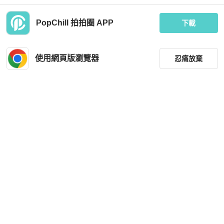
PopChill 拍拍圈 APP
下載
BURBERRY
BURBERRY
BURBERRY BRIT 白色立領寬擺長版
Burberry the Giant cloth handbag 極
襯衫上衣&洋裝
典Blue Label 單肩包
使用網頁版瀏覽器
忍痛放棄
MOP 1,203
MOP 1,658
狀況良好
台灣
免運
狀況良好
香港
免運
篩選
重設
品牌
分類
尺寸
MAX&Co.
價格