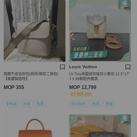
Louis Vuitton
頭層牛皮信封包(肩背/側背二用包)
LV Tiny漸變迷你後背小書包 12.5*17*
【美麗製造所】
7.5 99新配件塵袋
MOP 355
MOP 12,799
現折 200
全新品
台灣
免運
狀況良好
台灣
免運