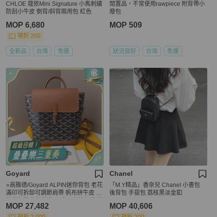
CHLOE 蔻依Mini Signature 小馬刺繡
閒置品，不常使用rawpiece 附背帶小
防刮小牛皮 側背/斜背兩用包 紅色
廢包
MOP 6,680
MOP 509
現折 200
全新品
台灣
免運
狀況良好
台灣
免運
Goyard
Chanel
⭐高雅德/Goyard ALPIN迷你背包 老花
「M.Y精品」香奈兒 Chanel 小書包
滿印可拆卸可調節肩帶 帆布拼牛皮 書
後背包 手提包 荔枝黑淡金釦
包背包雙肩包 迷你 男女同款情侶款 棕
MOP 27,482
MOP 40,606
色 銀扣