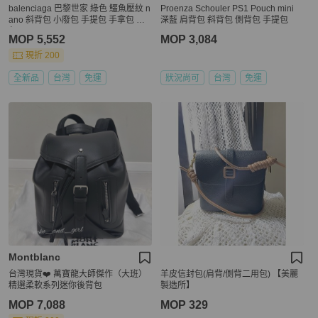
balenciaga 巴黎世家 綠色 鱷魚壓紋 n
Proenza Schouler PS1 Pouch mini
ano 斜背包 小廢包 手提包 手拿包 廢
深藍 肩背包 斜背包 側背包 手提包
包
MOP 5,552
MOP 3,084
現折 200
全新品
台灣
免運
狀況尚可
台灣
免運
Montblanc
台灣現貨❤️ 萬寶龍大師傑作（大班）
羊皮信封包(肩背/側背二用包) 【美麗
精選柔軟系列迷你後背包
製造所】
MOP 7,088
MOP 329