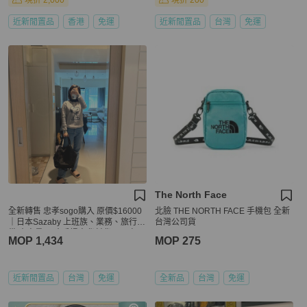
現折 2,000
現折 200
近新閒置品
香港
免運
近新閒置品
台灣
免運
The North Face
全新轉售 忠孝sogo購入 原價$16000
北臉 THE NORTH FACE 手機包 全新
｜日本Sazaby 上班族、業務、旅行必
台灣公司貨
備 大容量 尼隆手提肩背斜背 兩用包
MOP 1,434
MOP 275
近新閒置品
台灣
免運
全新品
台灣
免運