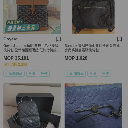
Goyard
Goyard alpin mini經典棕色老花雙肩
Sumdex 雙肩時尚都會輕便後背包 都
後背包 全新閒置🈶購證 低於行情撿漏
會商務雙層電腦後背包
價💰
MOP 35,181
MOP 1,028
現折 2,000
近新閒置品
台灣
免運
近新閒置品
台灣
免運