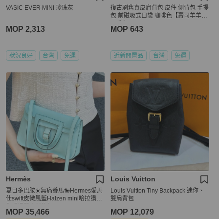
VASIC EVER MINI 珍珠灰
復古刷舊真皮肩背包 皮件 側背包 手提
包 前磁吸式口袋 咖啡色【壽司羊羊】
二手包
MOP 2,313
MOP 643
狀況良好
台灣
免運
近新閒置品
台灣
免運
Hermès
Louis Vuitton
夏日多巴胺☀️無痛養馬🐎Hermes愛馬
Louis Vuitton Tiny Backpack 迷你、
仕swift皮微風藍Halzen mini哈拉讚迷
雙肩背包
你手提單肩斜挎包
MOP 35,466
MOP 12,079