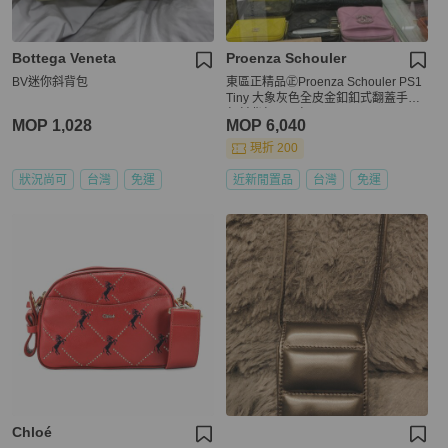
Bottega Veneta
Proenza Schouler
BV迷你斜背包
東區正精品㊣Proenza Schouler PS1
Tiny 大象灰色全皮金釦釦式翻蓋手提
包斜背包兩用包 RZ5935
MOP 1,028
MOP 6,040
現折 200
狀況尚可
台灣
免運
近新閒置品
台灣
免運
Chloé