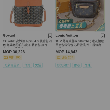
Goyard
Louis Vuitton
GOYARD 高雅德 Alpin Mini 後背包 棕
🧡LV 路易威登miniBumbag 老花腰包
色 經典老花帆布/皮革 雙肩包/旅行包
單肩包斜背包 芯片款 配件：鏈條肩帶
｜KÉSH 凱仕精品
塵袋
MOP 30,326
MOP 14,843
現折 200
現折 207
近新閒置品
台灣
免運
狀況良好
香港
免運