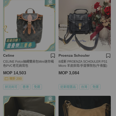
Celine
Proenza Schouler
CELINE Folco抽繩雙肩包Mini迷你褐
8成新 PROENZA SCHOULER PS1
色PVC老花肩背包
Micro 羊皮斜背/手提學院包(午夜藍)
MOP 14,503
MOP 3,084
現折 200
狀況尚可
香港
免運
近新閒置品
台灣
免運