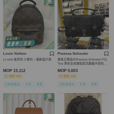
Louis Vuitton
Proenza Schouler
Lv mini 後背包 小書包 ✨最新晶片款
東區正精品㊣Proenza Schouler PS1
Tiny 黑色全皮銀釦釦式翻蓋手提包斜
背包兩用包 RZ6378
MOP 15,112
MOP 5,603
現折 434
現折 200
近新閒置品
台灣
免運
近新閒置品
台灣
免運