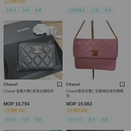
現折 200
全新品
台灣
免運
近新閒置品
台灣
免運
Chanel
Chanel
Chanel 金屬大雙C新款拉鏈短夾
Chanel香奈兒雙C 扣菱格紋迷你鏈條
包
MOP 10,794
MOP 19,063
現折 200
現折 200
全新品
台灣
免運
狀況尚可
香港
免運