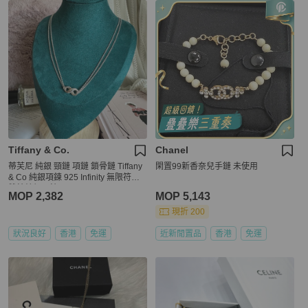
Tiffany & Co.
Chanel
蒂芙尼 純銀 頸鏈 項鏈 鎖骨鏈 Tiffany
閑置99新香奈兒手鏈 未使用
& Co 純銀項鍊 925 Infinity 無限符號
雙鍊純銀項鍊
MOP 2,382
MOP 5,143
現折 200
狀況良好
香港
免運
近新閒置品
香港
免運