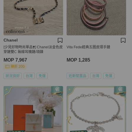
Chanel
[少見好物時尚單品❣️] Chanel淡金色皮
Vita Fede經典五圈皮環手鏈
穿鏈雙C 無線耳機鏈/項鍊
MOP 7,967
MOP 1,285
現折 200
狀況良好
台灣
免運
近新閒置品
台灣
免運