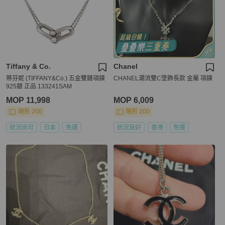
Tiffany & Co.
Chanel
蒂芬妮 (TIFFANY&Co.) 五金雙鏈項鍊
CHANEL潮流雙C墜飾長款 金屬 項鍊
925銀 正品 133241SAM
MOP 11,998
MOP 6,009
現折 200
現折 200
狀況尚可
日本
免運
狀況良好
香港
免運