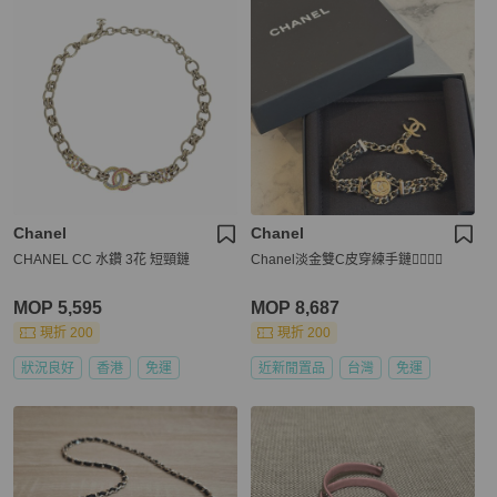
Chanel
Chanel
CHANEL CC 水鑽 3花 短頸鏈
Chanel淡金雙C皮穿練手鏈❤️‍🔥❤️‍🔥
MOP 5,595
MOP 8,687
現折 200
現折 200
狀況良好
香港
免運
近新閒置品
台灣
免運