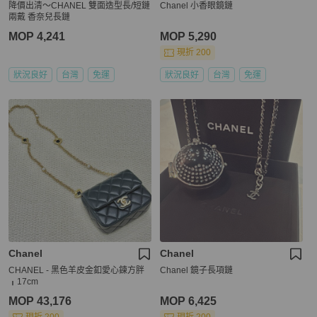
降價出清～CHANEL 雙面造型長/短鏈
Chanel 小香眼鏡鏈
兩戴 香奈兒長鏈
MOP 4,241
MOP 5,290
現折 200
狀況良好
台灣
免運
狀況良好
台灣
免運
Chanel
Chanel
CHANEL - 黑色羊皮金釦愛心鍊方胖
Chanel 鏡子長項鏈
╻17cm
MOP 43,176
MOP 6,425