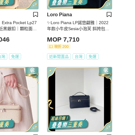
Loro Piana
Extra Pocket Lp27
✨Loro Piana LP諾悠翩雅｜2022
近黑銀扣｜顆粒面小
年款小牛皮Sesia小泡芙 斜挎包｜9
8新
046
MOP 7,710
現折 200
台灣
免運
近新閒置品
台灣
免運