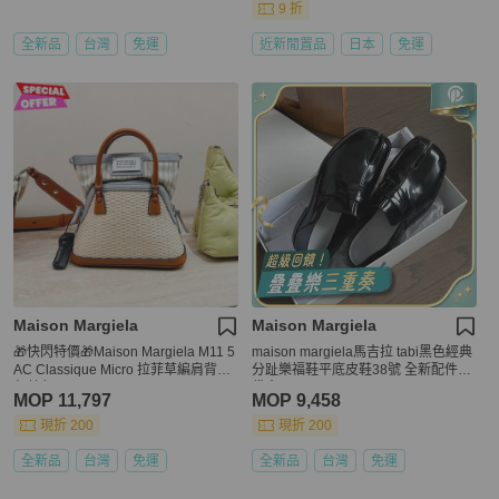
9 折
全新品
台灣
免運
近新閒置品
日本
免運
Maison Margiela
Maison Margiela
🎁快閃特價🎁Maison Margiela M11 5
maison margiela馬吉拉 tabi黑色經典
AC Classique Micro 拉菲草編肩背包
分趾樂福鞋平底皮鞋38號 全新配件塵
灰藍色
袋盒子
MOP 11,797
MOP 9,458
現折 200
現折 200
全新品
台灣
免運
全新品
台灣
免運