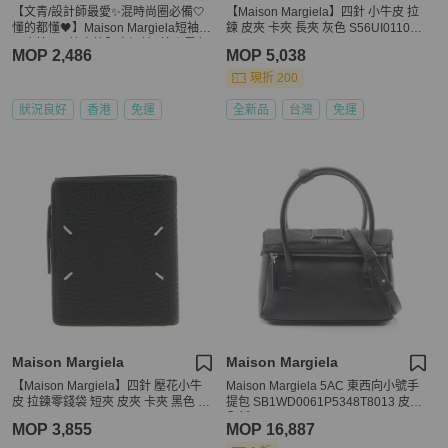
【文青/設計師最愛✨混時尚圈必備🤍
【Maison Margiela】四針 小牛皮 拉
懂的都懂🖤】Maison Margiela短袖
鍊 皮夾 卡夾 長夾 灰色 S56UI0110P4
馬吉拉520情人節限定短袖T恤｜黑色
455T8039
MOP 2,486
MOP 5,038
XS碼
現折 200
狀況良好
香港
免運
全新品
台灣
免運
Maison Margiela
Maison Margiela
【Maison Margiela】四針 壓花小牛
Maison Margiela 5AC 東西向小號手
皮 拉鍊零錢袋 短夾 皮夾 卡夾 黑色 S
提包 SB1WD0061P5348T8013 皮革
A1UI0023P4455T8013
全新
MOP 3,855
MOP 16,887