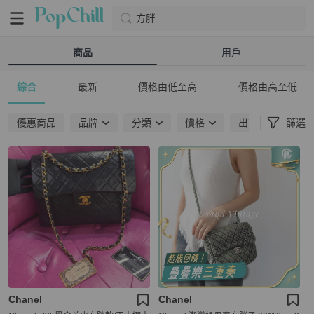
方胖
商品
用戶
綜合
最新
價格由低至高
價格由高至低
優惠商品
品牌
分類
價格
出貨地點
篩選
Chanel
Chanel