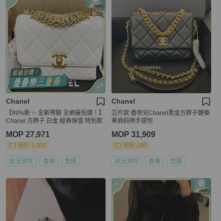
Chanel
Chanel
【99%新 ✨ 全新帶膜 全網最低價！】
芯片款 香奈兒Chanel黑金方胖子鏈條
Chanel 方胖子 白金 經典保值 特別款
單肩斜挎手提包
MOP 27,971
MOP 31,909
現折 2,000
現折 200
狀況良好
香港
免運
狀況良好
香港
免運