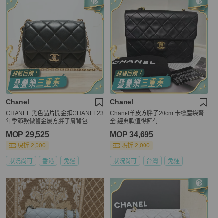
Chanel
Chanel
CHANEL 黑色晶片開金扣CHANEL23
Chanel羊皮方胖子20cm 卡標塵袋齊
年季節款做舊金屬方胖子肩背包
全 經典款值得擁有
MOP 29,525
MOP 34,695
現折 2,000
現折 2,000
狀況尚可
香港
免運
狀況尚可
台灣
免運