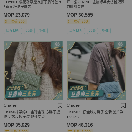
CHANEL 櫻花粉滾邊方胖子肩背包 9
降！💰 CHANEL金屬綠羊皮仿舊銀鍊
8新 配件盒子塵袋
方胖斜背包
MOP 23,079
MOP 30,555
現折 200
現折 200
狀況良好
台灣
免運
狀況良好
台灣
免運
Chanel
Chanel
Chanel抹茶綠CF金球金珠 方胖子鏈
Chanel 牛仔金球方胖子 全新 晶片款
條包 芯片款 99新配件塵袋
18*13*7
MOP 35,929
MOP 48,316
現折 2,000
現折 2,000