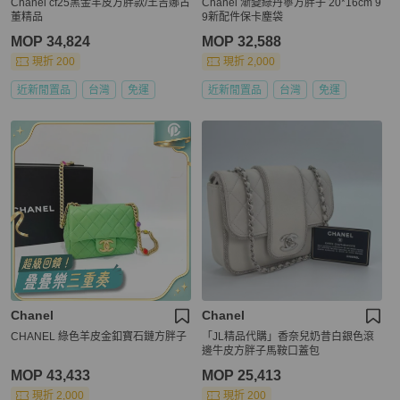
Chanel cf25黑金羊皮方胖款/王吉娜古
Chanel 漸變綠丹寧方胖子 20*16cm 9
董精品
9新配件保卡塵袋
MOP 34,824
MOP 32,588
現折 200
現折 2,000
近新閒置品
台灣
免運
近新閒置品
台灣
免運
Chanel
Chanel
CHANEL 綠色羊皮金釦寶石鏈方胖子
「JL精品代購」香奈兒奶昔白銀色滾
邊牛皮方胖子馬鞍口蓋包
MOP 43,433
MOP 25,413
現折 2,000
現折 200