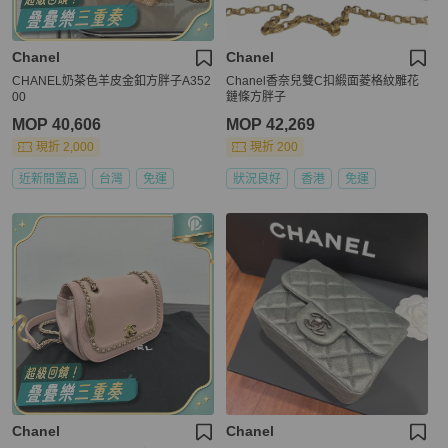
Chanel
Chanel
CHANEL奶茶色羊皮金釦方胖子A352
Chanel香奈兒雙C扣緞面菱格紋雕花
00
鏈條方胖子
MOP 40,606
MOP 42,269
現折 2,000
現折 200
近新閒置品
台灣
免運
狀況良好
香港
免運
Chanel
Chanel