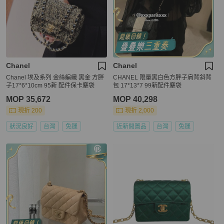
Chanel
Chanel
Chanel 埃及系列 金絲編織 黑金 方胖
CHANEL 限量黑白色方胖子肩背斜背
子17*6*10cm 95新 配件保卡塵袋
包 17*13*7 99新配件塵袋
MOP 35,672
MOP 40,298
現折 200
現折 2,000
狀況良好
台灣
免運
近新閒置品
台灣
免運