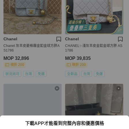
Chanel
Chanel
Chanel 灰羊皮菱格霧金釦金球方胖A
CHANEL✨淺灰羊皮金釦金球方胖 AS
S1786
1786
MOP 32,896
MOP 39,835
現折 200
現折 200
狀況尚可
台灣
免運
全新品
台灣
免運
下載APP才能看到完整內容和優惠價格