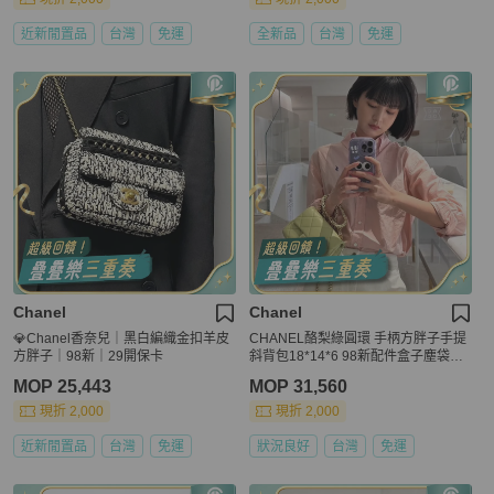
近新閒置品
台灣
免運
全新品
台灣
免運
Chanel
Chanel
💎Chanel香奈兒｜黑白編織金扣羊皮
CHANEL酪梨綠圓環 手柄方胖子手提
方胖子｜98新｜29開保卡
斜背包18*14*6 98新配件盒子塵袋卡
冊
MOP 25,443
MOP 31,560
現折 2,000
現折 2,000
近新閒置品
台灣
免運
狀況良好
台灣
免運