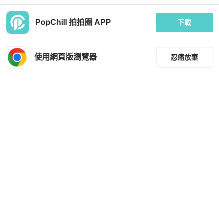
PopChill 拍拍圈 APP
下載
Chanel
Chanel
Chanel CF金球調節鏈 芯片款 方胖 灰
CHANEL方胖子 口蓋包 季節款
粉色 粉紫色
使用網頁版瀏覽器
忍痛放棄
MOP 35,695
MOP 38,036
現折 200
現折 200
狀況良好
台灣
免運
近新閒置品
台灣
免運
篩選
重設
品牌
分類
尺寸
Chanel
Chanel
價格