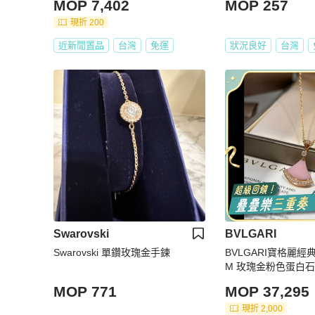
MOP 7,402
MOP 257
現折 200
近新閒置品
台灣
免運
狀況良好
台灣
Swarovski
BVLGARI
Swarovski 單鑽玫瑰金手鍊
BVLGARI寶格麗經典D
M 玫瑰金粉色蛋白
MOP 771
MOP 37,295
現折 2,000