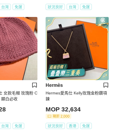
台灣
免運
狀況良好
台灣
免運
Hermès
馬仕 女款毛帽 玫瑰粉 C
Hermes愛馬仕 Kelly玫瑰金粉鑽項
羊毛 顯白必收
鍊
28
MOP 32,634
現折 2,000
台灣
免運
狀況良好
香港
免運