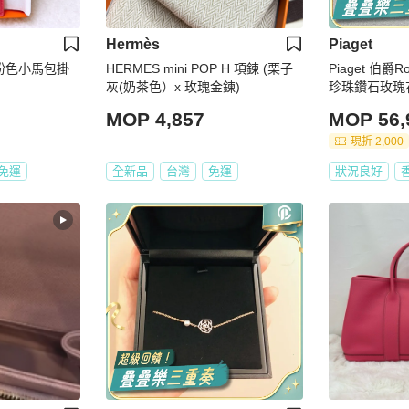
Hermès
Piaget
PM 粉色小馬包掛
HERMES mini POP H 項鍊 (栗子
Piaget 伯
灰(奶茶色）x 玫瑰金鍊)
珍珠鑽石玫瑰
入
MOP 4,857
MOP 56,
現折 2,000
免運
全新品
台灣
免運
狀況良好