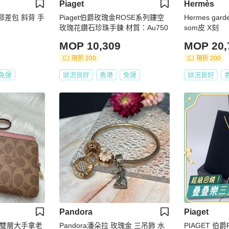
Piaget
Hermès
 郵差包 斜背 手
Piaget伯爵玫瑰金ROSE系列鏤空
Hermes gar
玫瑰花鑽石珍珠手鍊 材質：Au750
som皮 X刻
MOP 10,309
MOP 20,
現折 200
現折 200
免運
狀況良好
香港
免運
狀況良好
Pandora
Piaget
專櫃雙層大手拿老
Pandora潘朵拉 玫瑰金 三吊飾 水
PIAGET 伯