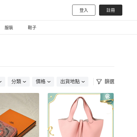
登入
註冊
服裝
鞋子
分類
價格
出貨地點
篩選