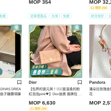
MOP 354
MOP 32,
現折 200
免運
近新閒置品
台灣
免運
狀況良好
Dior
Pandora
IVAS DREA
【包界的張元英！🧚🏻‍♀️是溫柔的粉
潘朵拉玫瑰金
石扇子鑲鑽項鍊
紅泡泡pink💗】Dior迪奧 盾牌包 鏈
花
條包 粉色荔枝紋
MOP 6,630
MOP 2,5
現折 200