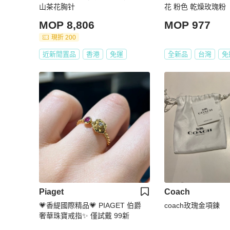
山茶花胸针
花 粉色 乾燥玫瑰粉
MOP 8,806
MOP 977
現折 200
近新閒置品
香港
免運
全新品
台灣
免
Piaget
Coach
💗香緹國際精品💗 PIAGET 伯爵
coach玫瑰金項鍊
奢華珠寶戒指✨ 僅試戴 99新