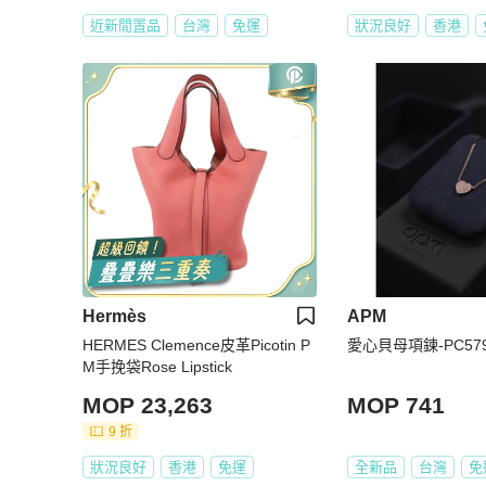
近新閒置品
台灣
免運
狀況良好
香港
Hermès
APM
HERMES Clemence皮革Picotin P
愛心貝母項鍊-PC579
M手挽袋Rose Lipstick
MOP 23,263
MOP 741
9 折
狀況良好
香港
免運
全新品
台灣
免