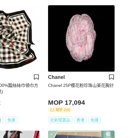
Chanel
100%蠶絲絲巾領巾方
Chanel 25P樱花粉珍珠山茶花胸针
)
2
MOP 17,094
現折 200
灣
免運
近新閒置品
香港
免運