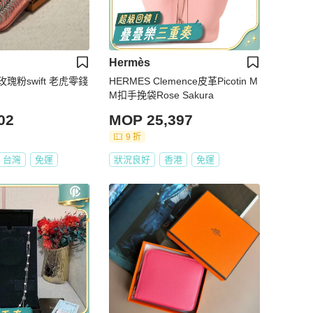
Hermès
 玫瑰粉swift 老虎零錢
HERMES Clemence皮革Picotin M
M扣手挽袋Rose Sakura
02
MOP 25,397
9 折
台灣
免運
狀況良好
香港
免運