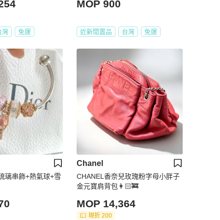
254
MOP 900
台灣
免運
近新閒置品
台灣
免運
Chanel
琉璃串飾+熱氣球+雪
CHANEL香奈兒玫瑰粉字母小胖子
金元寶肩背包👩🏻‍🚒
70
MOP 14,364
現折 200