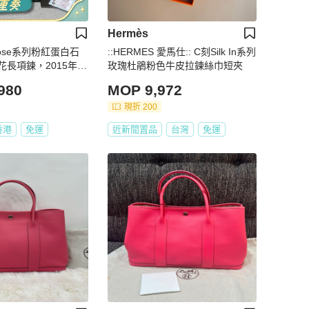
Hermès
爵Rose系列粉紅蛋白石
::HERMES 愛馬仕:: C刻Silk In系列
花長項鍊，2015年購
玫瑰杜鵑粉色牛皮拉鍊絲巾短夾
980
MOP 9,972
現折 200
香港
免運
近新閒置品
台灣
免運