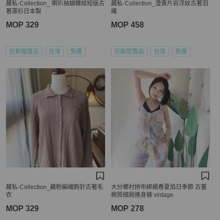
藏私·Collection_ 喇叭袖蝴蝶結短版古
藏私·Collection_澄黃片岩浮紋古著羽
著罩衫日本製
織
MOP 329
MOP 458
近新閒置品
台灣
免運
近新閒置品
台灣
免運
藏私·Collection_藕粉編織鉤針古著毛
大分鄉村拼布綁繩春夏焰日季節 古董
衣
棉質細肩連身褲 vintage
MOP 329
MOP 278