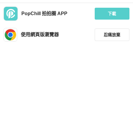
PopChill 拍拍圈 APP
下載
Hermès
Hermès
HERMES 絲質Bowtie領結
愛馬仕HERMES喀什米爾與真絲混紡
茶色方巾/圍巾/披肩Harnais de Cour
使用網頁版瀏覽器
忍痛放棄
Bandana 140
MOP 833
MOP 11,822
現折 200
狀況良好
香港
免運
近新閒置品
台灣
免運
篩選
重設
品牌
分類
尺寸
價格