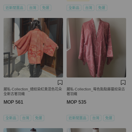
近新閒置品
台灣
免運
全新品
台灣
免運
藏私·Collection_總絞染紅黃混色花朵
藏私·Collection_莓色點點藤蔓絞染古
全新古著羽織
著羽織
MOP 561
MOP 535
全新品
台灣
免運
近新閒置品
台灣
免運