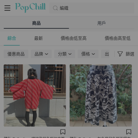
編織
商品
用戶
綜合
最新
價格由低至高
價格由高至低
優惠商品
品牌
分類
價格
出貨地點
篩選