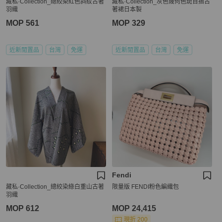
藏私·Collection_總絞染紅色斜紋古著
藏私·Collection_灰色幾何色斑百摺古
羽織
著裙日本製
MOP 561
MOP 329
近新閒置品
台灣
免運
近新閒置品
台灣
免運
Fendi
藏私·Collection_總絞染綠白重山古著
限量版 FENDI粉色編織包
羽織
MOP 612
MOP 24,415
現折 200