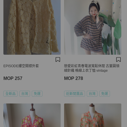
EPISODE縷空開襟外套
戀愛彩虹青春電波寬鬆休閒 古蕫圓領
細針織 格線上衣丁恤 vintage
MOP 257
MOP 278
全新品
台灣
免運
近新閒置品
台灣
免運