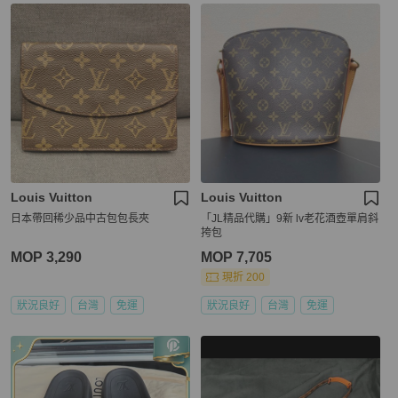
Louis Vuitton
Louis Vuitton
日本帶回稀少品中古包包長夾
「JL精品代購」9新 lv老花酒壺單肩斜
挎包
MOP 3,290
MOP 7,705
現折 200
狀況良好
台灣
免運
狀況良好
台灣
免運