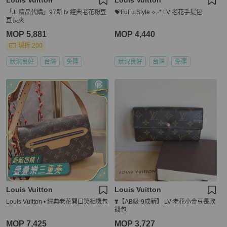
「JL精品代購」97新 lv 經典老花粉豆
💝FuFu.Style ⟡.·* LV 老花手提包
豆長夾
MOP 5,881
MOP 4,440
現折 200
狀況良好
台灣
免運
狀況良好
台灣
免運
Louis Vuitton
Louis Vuitton
Louis Vuitton • 經典老花開口笑相機包
❣️【AB級-9成新】 LV 老花小金豆長款
錢包
MOP 7,425
MOP 3,727