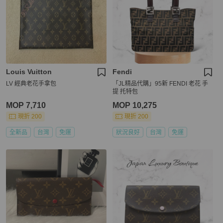
Louis Vuitton
Fendi
LV 經典老花手拿包
「JL精品代購」95新 FENDI 老花 手
提 托特包
MOP 7,710
MOP 10,275
現折 200
現折 200
全新品
台灣
免運
狀況良好
台灣
免運