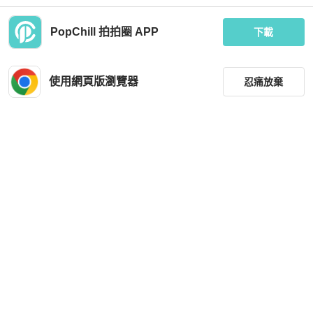
PopChill 拍拍圈 APP
下載
純墨黑經典率性優雅少女 真皮革早期
日本23區上衣全新未穿
訂製服風衣皮衣洋裝 vintage
使用網頁版瀏覽器
忍痛放棄
MOP 2,026
MOP 512
近新閒置品
台灣
免運
近新閒置品
台灣
免運
篩選
重設
品牌
分類
尺寸
Pleats Please
ALLSAINTS
價格