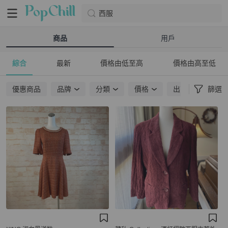
西服
商品
用戶
綜合
最新
價格由低至高
價格由高至低
優惠商品
品牌
分類
價格
出貨地點
篩選