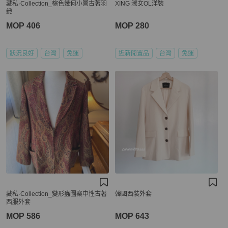
藏私·Collection_棕色幾何小圖古著羽
XING 淑女OL洋裝
織
MOP 406
MOP 280
狀況良好
台灣
免運
近新閒置品
台灣
免運
藏私·Collection_變形蟲圖案中性古著
韓國西裝外套
西服外套
MOP 586
MOP 643