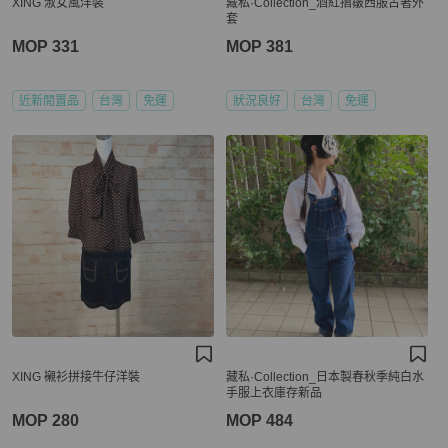
XING 淑女風洋裝
藏私·Collection_酒紅摺皺西服古著外
套
MOP 331
MOP 381
近新閒置品
台灣
免運
狀況良好
台灣
免運
XING 襯衫拼接牛仔洋裝
藏私·Collection_日本製春秋季純白水
手服上衣庫存新品
MOP 280
MOP 484