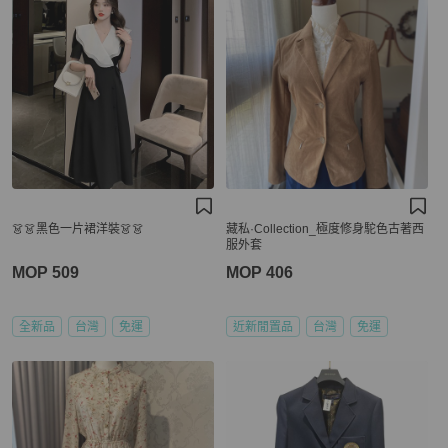
👗👗黑色一片裙洋裝👗👗
藏私·Collection_極度修身駝色古著西
服外套
MOP 509
MOP 406
全新品
台灣
免運
近新閒置品
台灣
免運