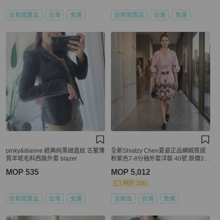
近新閒置品
台灣
免運
近新閒置品
台灣
免運
pinky&dianne 經典純黑細直紋 古董薄
全新Shiatzy Chen夏姿正品綢緞質感
質羊呢毛料西裝外套 blazer
粉紫色7-8分袖外套洋裝 40號 原價39
800
MOP 535
MOP 5,012
現折 200
近新閒置品
台灣
免運
全新品
台灣
免運