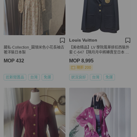
Louis Vuitton
藏私·Collection_圓領米色小花長袖古
【美收精品】LV 學院風單排扣西裝外
著洋裝日本製
套 C-647【隔月月中將轉賣至日本 上
架期限30天】
MOP 432
MOP 8,995
現折 200
近新閒置品
台灣
免運
狀況良好
台灣
免運