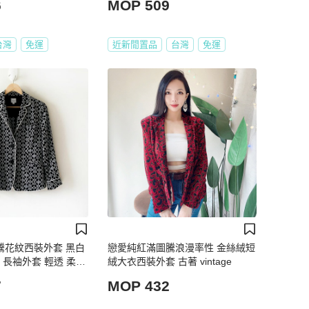
6
MOP 509
台灣
免運
近新閒置品
台灣
免運
圖騰花紋西裝外套 黑白
戀愛純紅滿圖騰浪漫率性 金絲絨短
 長袖外套 輕透 柔軟
絨大衣西裝外套 古著 vintage
精品【壽司羊羊】二手
7
MOP 432