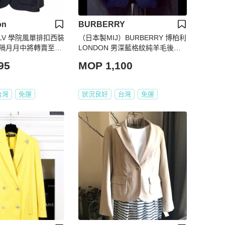
on
BURBERRY
LV 學院風單排扣西裝
（日本製MIJ）BURBERRY 博柏利
7【隔月月中將轉賣至日
LONDON 男深藍格紋純羊毛後開
0天】
衩西裝外套A5
95
MOP 1,100
台灣
免運
狀況良好
台灣
免運