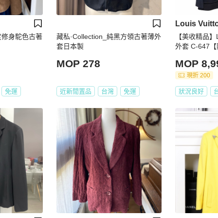
Louis Vuitt
_極度修身駝色古著
藏私·Collection_純黑方領古著薄外
【美收精品】
套日本製
外套 C-64
本 上架期限3
MOP 278
MOP 8,9
現折 200
免運
近新閒置品
台灣
免運
狀況良好