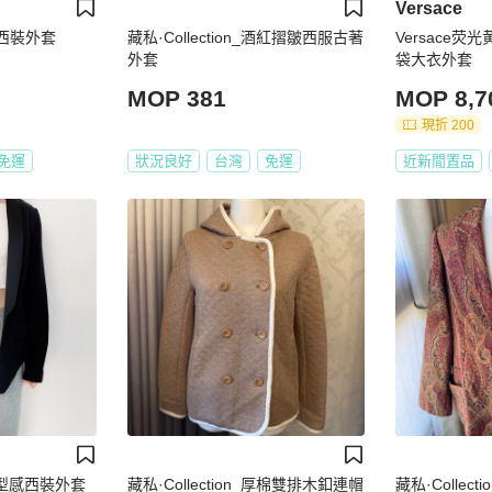
Versace
修身西裝外套
藏私·Collection_酒紅摺皺西服古著
Versace
外套
袋大衣外套
MOP 381
MOP 8,7
現折 200
免運
狀況良好
台灣
免運
近新閒置品
g 造型感西裝外套
藏私·Collection_厚棉雙排木釦連帽
藏私·Collec