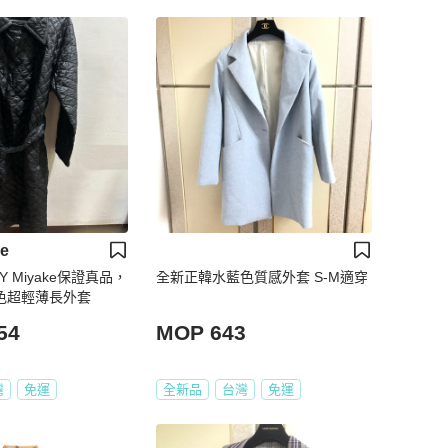
ke
Y Miyake保證真品，
全新正韓水藍色質感外套 S-M適穿
黑色超輕薄長外套
54
MOP 643
灣
免運
全新品
台灣
免運