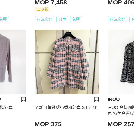
MOP 7,458
MOP 40
9 折
免運
狀況良好
日本
免運
狀況良好
A
iROO
 西裝外套
全新日牌質感小香風外套 S-L可穿
iROO 高級
色 特色高質感
舒適 印花 
MOP 375
MOP 25
衣