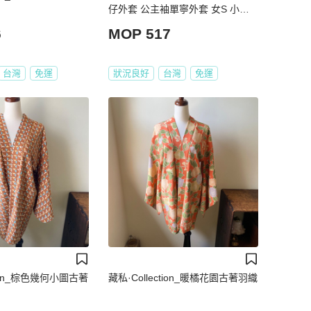
仔外套 公主袖單寧外套 女S 小尺
碼
6
MOP 517
台灣
免運
狀況良好
台灣
免運
tion_棕色幾何小圖古著
藏私·Collection_暖橘花園古著羽織