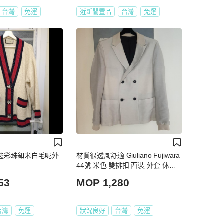
台灣
免運
近新閒置品
台灣
免運
紅藍邊彩珠釦米白毛呢外
材質很透風舒適 Giuliano Fujiwara
44號 米色 雙排扣 西裝 外套 休閒
西裝....尺寸
53
MOP 1,280
台灣
免運
狀況良好
台灣
免運