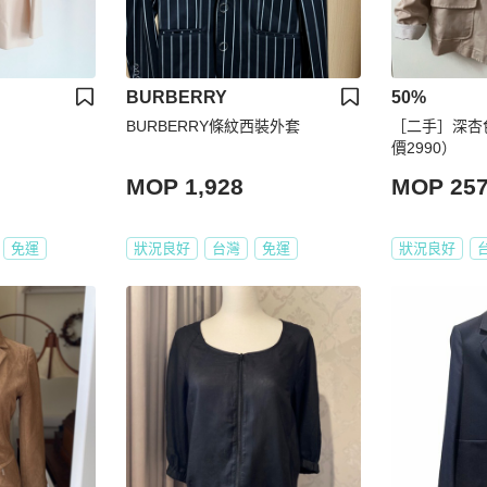
BURBERRY
50%
BURBERRY條紋西裝外套
［二手］深杏
價2990）
MOP 1,928
MOP 25
免運
狀況良好
台灣
免運
狀況良好