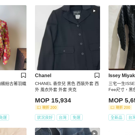
Chanel
Issey Miya
_彩梅繽紛古著羽織
CHANEL 香奈兒 黑色 西裝外套 西
三宅一生ISSE
外 風衣外套 外套 夾克
Fee尺寸，
MOP 15,934
MOP 5,6
現折 200
現折 200
免運
狀況良好
台灣
免運
全新品
台