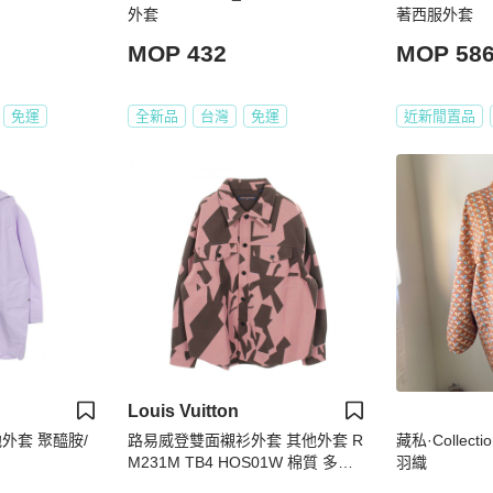
外套
著西服外套
MOP 432
MOP 58
免運
全新品
台灣
免運
近新閒置品
Louis Vuitton
外套 聚醯胺/
路易威登雙面襯衫外套 其他外套 R
藏私·Collec
M231M TB4 HOS01W 棉質 多色
羽織
二手 男士