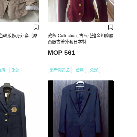
色韓版修身外套（原
藏私·Collection_古典花邊金釦修腰
西服古著外套日本製
7
MOP 561
台灣
免運
近新閒置品
台灣
免運