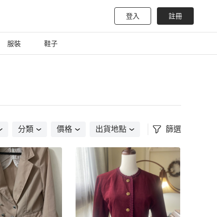
登入
註冊
服裝
鞋子
分類
價格
出貨地點
篩選