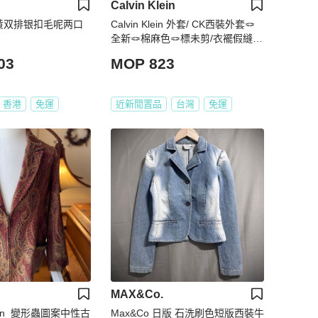
Calvin Klein
荧光黄双排银扣毛呢两口
Calvin Klein 外套/ CK西裝外套🪢
全新🪢棉麻色🪢標未剪/衣襬假縫線
未拆🪢女裝10號
03
MOP 823
香港
免運
近新閒置品
台灣
免運
MAX&Co.
tion_變形蟲圖案中性古
Max&Co 日版 石洗刷色短版西裝牛