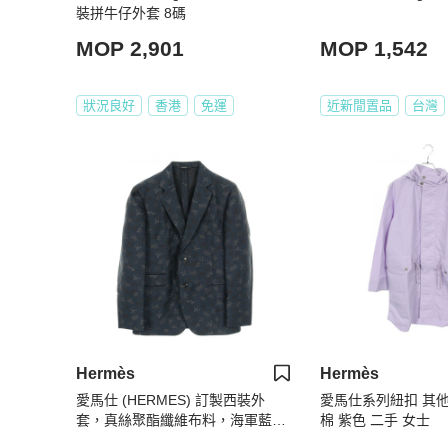
裝拼牛仔外套 8碼
MOP 2,901
MOP 1,542
狀況良好
香港
免運
近新閒置品
台灣
Hermès
Hermès
愛馬仕 (HERMES) 訂製西裝外
愛馬仕系列紐扣 其他
套，真絲聚酯纖維布料，海軍藍，
棉 紫色 二手 女士
二手，男士尺寸 52