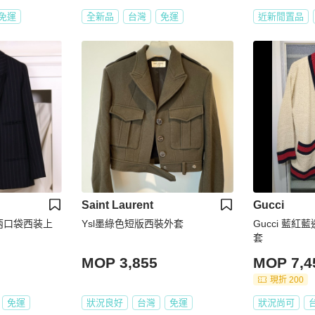
免運
全新品
台灣
免運
近新閒置品
Saint Laurent
Gucci
纹两口袋西装上
Ysl墨綠色短版西裝外套
Gucci 藍
套
MOP 3,855
MOP 7,4
現折 200
免運
狀況良好
台灣
免運
狀況尚可