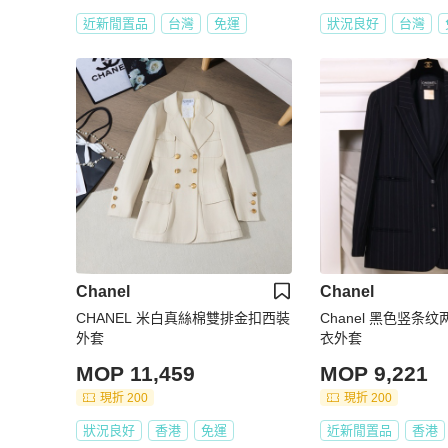
近新閒置品
台灣
免運
狀況良好
台灣
Chanel
Chanel
CHANEL 米白真絲棉雙排金扣西裝
Chanel 黑色竖条
外套
衣外套
MOP 11,459
MOP 9,221
現折 200
現折 200
狀況良好
香港
免運
近新閒置品
香港