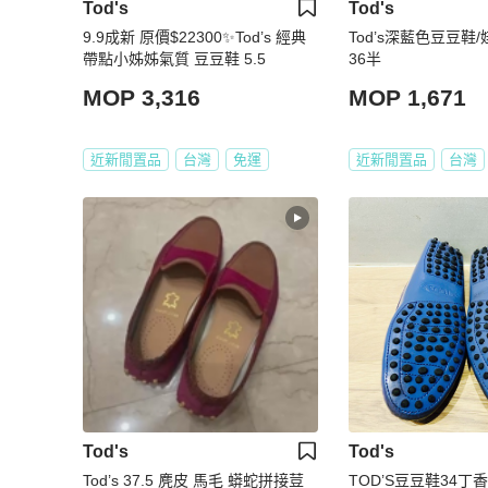
Tod's
Tod's
9.9成新 原價$22300✨Tod’s 經典
Tod’s深藍色豆豆鞋
帶點小姊姊氣質 豆豆鞋 5.5
36半
MOP 3,316
MOP 1,671
近新閒置品
台灣
免運
近新閒置品
台灣
Tod's
Tod's
Tod’s 37.5 麂皮 馬毛 蟒蛇拼接荳
TOD’S豆豆鞋34丁