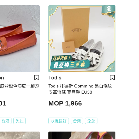
on
Tod's
路易威登橙色漆皮一腳蹬
Tod's 托德斯 Gommino 黑白條紋
皮革流蘇 豆豆鞋 EU38
01
MOP 1,966
香港
免運
狀況良好
台灣
免運