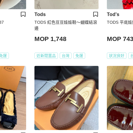
Tods
Tod's
37
TODS 紅色豆豆娃娃鞋～蝴蝶結滾
TODS 平底
邊
MOP 1,748
MOP 74
免運
近新閒置品
台灣
免運
狀況良好