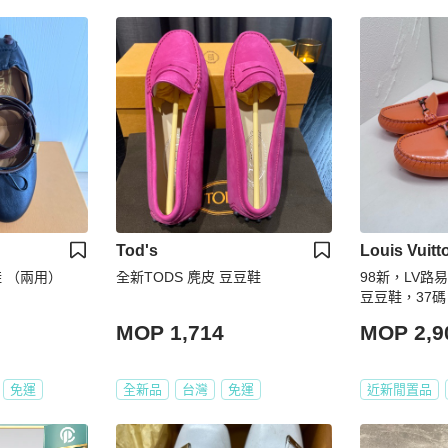
Tod's
Louis Vuitt
鞋 （兩用）
全新TODS 麂皮 豆豆鞋
98新，LV
豆豆鞋，37碼
MOP 1,714
MOP 2,9
免運
全新品
台灣
免運
近新閒置品