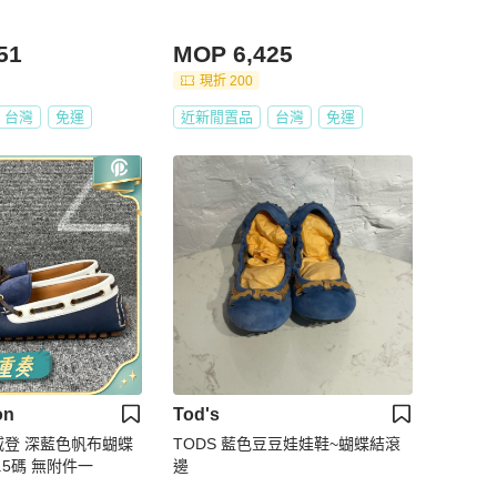
51
MOP 6,425
現折 200
台灣
免運
近新閒置品
台灣
免運
on
Tod's
易威登 深藍色帆布蝴蝶
TODS 藍色豆豆娃娃鞋~蝴蝶結滾
.5碼 無附件一
邊