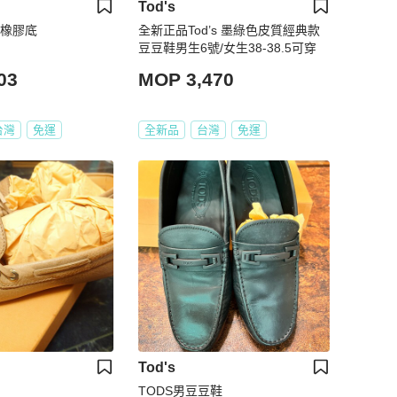
Tod's
 橡膠底
全新正品Tod’s 墨綠色皮質經典款
豆豆鞋男生6號/女生38-38.5可穿
03
MOP 3,470
台灣
免運
全新品
台灣
免運
Tod's
TODS男豆豆鞋