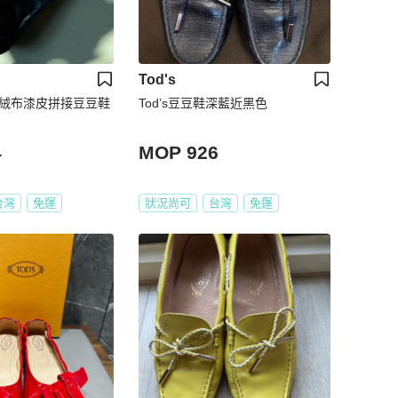
Tod's
］絨布漆皮拼接豆豆鞋
Tod’s豆豆鞋深藍近黑色
4
MOP 926
台灣
免運
狀況尚可
台灣
免運