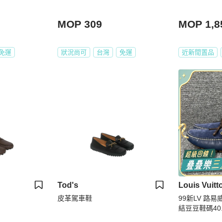
MOP 309
MOP 1,8
免運
狀況尚可
台灣
免運
近新閒置品
Tod's
Louis Vuitt
皮革駕車鞋
99新LV 路
結豆豆鞋碼40