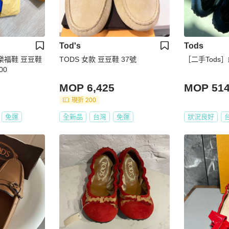
Tod's
Tods
 樂福鞋 豆豆鞋
TODS 女款 豆豆鞋 37號
［二手Tods
00
MOP 6,425
MOP 51
現折 200
免運
全新品
台灣
免運
狀況良好