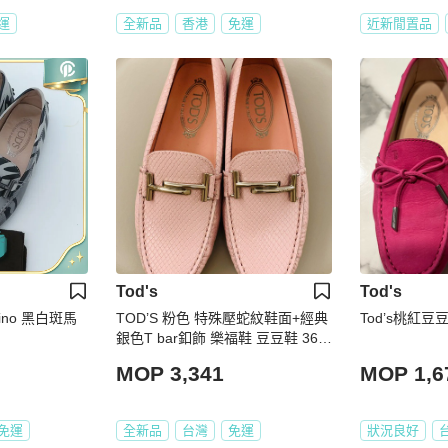
運
全新品
香港
免運
近新閒置品
Tod's
Tod's
mino 黑白斑馬
TOD’S 粉色 特殊壓蛇紋鞋面+經典
Tod’s桃紅豆
銀色T bar釦飾 樂福鞋 豆豆鞋 36.5
全新
MOP 3,341
MOP 1,6
免運
全新品
台灣
免運
狀況良好