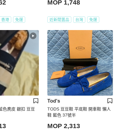
62
MOP 1,748
香港
免運
近新閒置品
台灣
免運
Tod's
 深藍色麂皮 銀扣 豆豆
TODS 豆豆鞋 平底鞋 開車鞋 懶人
鞋 藍色 37號半
13
MOP 2,313