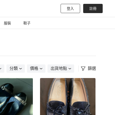
登入
註冊
服裝
鞋子
分類
價格
出貨地點
篩選