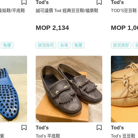
Tod's
Tod's
/娃娃鞋/平底鞋
誠可議價 Tod 經典豆豆鞋/福樂鞋
TOD’S豆豆鞋
MOP 2,134
MOP 1,0
免運
狀況尚可
台灣
免運
狀況良好
Tod's
Tod's
香紫
Tod’s 平底鞋
Tod's 豆豆鞋