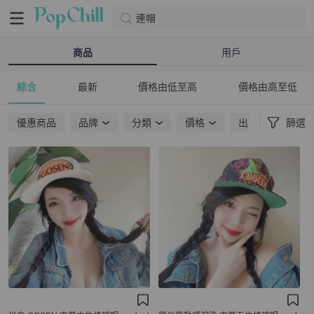
連帽
商品
用戶
綜合
最新
價格由低至高
價格由高至低
優惠商品
品牌
分類
價格
出貨地點
篩選