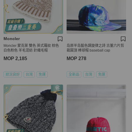
Moncler
Moncler 蒙克萊 雙色 英式羅紋 棕色
岛原半岛藍色調旋律之詩 古董六片剪
白色粉色 羊毛混紡 針織毛帽
裁圓頂 棒球帽 baseball cap
MOP 2,185
MOP 278
狀況良好
台灣
免運
全新品
台灣
免運