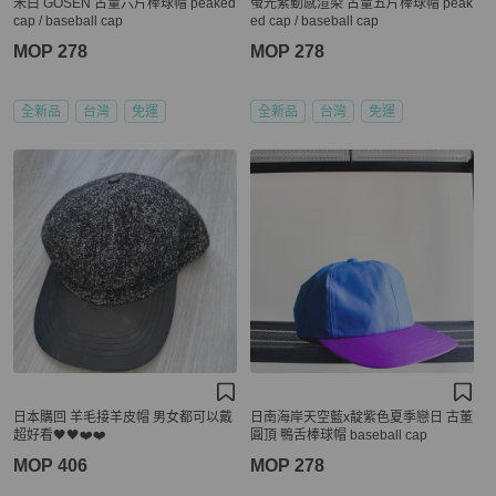
米白 GOSEN 古蕫六片棒球帽 peaked
螢光紫動感渲染 古蕫五片棒球帽 peak
cap / baseball cap
ed cap / baseball cap
MOP 278
MOP 278
全新品
台灣
免運
全新品
台灣
免運
日本購回 羊毛接羊皮帽 男女都可以戴
日南海岸天空藍x靛紫色夏季戀日 古董
超好看🖤🖤❤️❤️
圓頂 鴨舌棒球帽 baseball cap
MOP 406
MOP 278