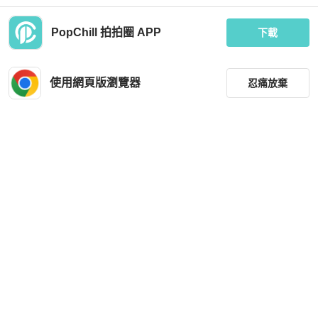
PopChill 拍拍圈 APP
下載
Moncler
Polo Ralph Lauren
💎Han's house精品服飾💎moncler 羊
【RALPH LAUREN】POLO刺繡小馬
毛 毛帽 帽子 現貨 原價11400
LOGO鴨舌棒球帽(水藍)
使用網頁版瀏覽器
忍痛放棄
MOP 1,928
MOP 689
全新品
台灣
免運
全新品
台灣
免運
篩選
重設
品牌
分類
尺寸
Polo Ralph Lauren
價格