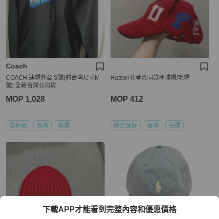
Coach
COACH 連帽外套 S號(約台灣尺寸M
Hatson孔孝真同款棒球帽/毛帽
號) 全新台灣公司貨
MOP 1,028
MOP 412
全新品
台灣
免運
狀況良好
台灣
免運
下載APP才能看到完整內容和優惠價格