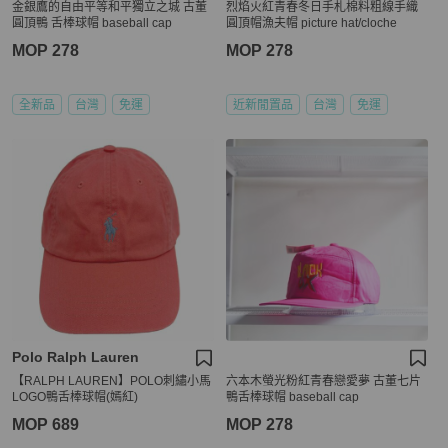
金銀鷹的自由平等和平獨立之城 古董
烈焰火紅青春冬日手札棉料粗線手織
圓頂鴨 舌棒球帽 baseball cap
圓頂帽漁夫帽 picture hat/cloche
MOP 278
MOP 278
全新品
台灣
免運
近新閒置品
台灣
免運
Polo Ralph Lauren
【RALPH LAUREN】POLO刺繡小馬
六本木螢光粉紅青春戀愛夢 古董七片
LOGO鴨舌棒球帽(嫣紅)
鴨舌棒球帽 baseball cap
MOP 689
MOP 278