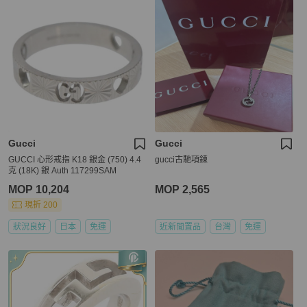
Gucci
Gucci
GUCCI 心形戒指 K18 銀金 (750) 4.4
gucci古馳項鍊
克 (18K) 銀 Auth 117299SAM
MOP 10,204
MOP 2,565
現折 200
狀況良好
日本
免運
近新閒置品
台灣
免運