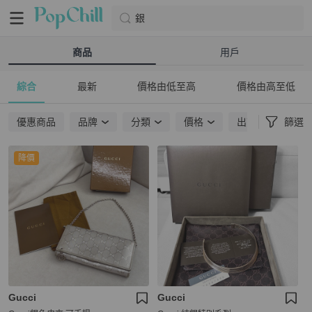
銀
商品
用戶
綜合
最新
價格由低至高
價格由高至低
優惠商品
品牌
分類
價格
出貨地點
篩選
降價
Gucci
Gucci