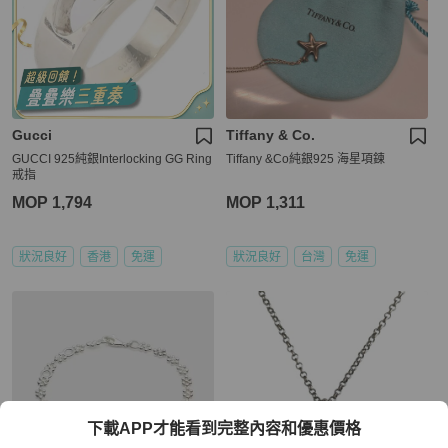
Gucci
Tiffany & Co.
GUCCI 925純銀Interlocking GG Ring
Tiffany &Co純銀925 海星項鍊
戒指
MOP 1,794
MOP 1,311
狀況良好
香港
免運
狀況良好
台灣
免運
下載APP才能看到完整內容和優惠價格