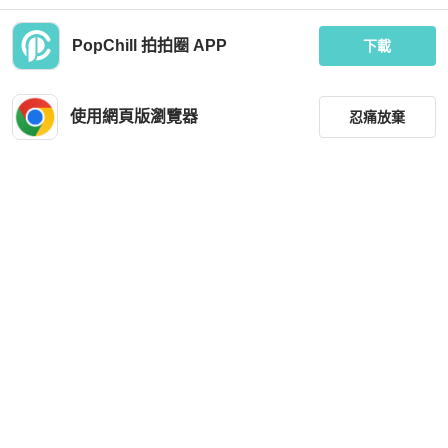
PopChill 拍拍圈 APP
下載
Gucci
Gucci
GUCCI INTERLOCKIN G 雙G紋銀花
GUCCI Interlocking G 純銀 頸鏈
朵手鍊 925純銀 古馳
使用網頁版瀏覽器
忍痛放棄
MOP 3,470
MOP 1,554
全新品
台灣
免運
狀況良好
香港
免運
篩選
重設
品牌
分類
尺寸
Gucci
Gucci
價格