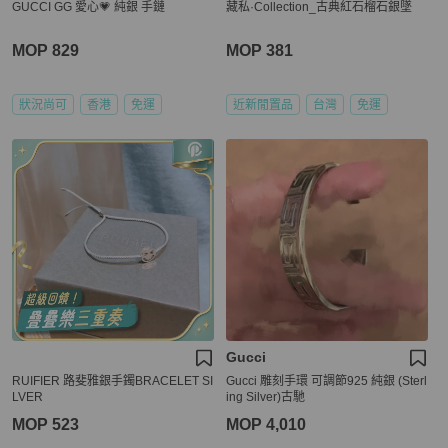
GUCCI GG 愛心💗 純銀 手鏈
藏私·Collection_古典紅石榴石銀墜
MOP 829
MOP 381
狀況尚可
香港
免運
近新閒置品
台灣
免運
Gucci
RUIFIER 路斐雅銀手鐲BRACELET SI
Gucci 雕刻手環 可調節925 純銀 (Sterl
LVER
ing Silver)古馳
MOP 523
MOP 4,010