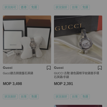
狀況尚可
香港
免運
狀況良好
台灣
免運
Gucci
Gucci
Gucci銀古銅面盤石英錶
GUCCI 古馳 銀色圓框字紋錶面手環
石英錶/手錶
MOP 3,498
MOP 2,391
狀況良好
台灣
免運
狀況良好
台灣
免運