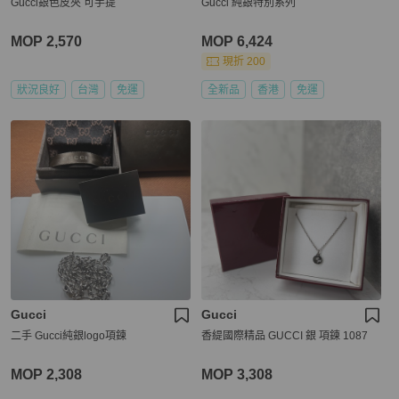
Gucci銀色皮夾 可手提
Gucci 純銀特別系列
MOP 2,570
MOP 6,424
現折 200
狀況良好
台灣
免運
全新品
香港
免運
Gucci
Gucci
二手 Gucci純銀logo項鍊
香緹國際精品 GUCCI 銀 項鍊 1087
MOP 2,308
MOP 3,308