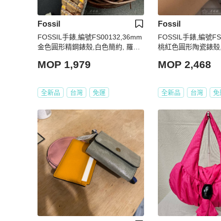
Fossil
Fossil
FOSSIL手錶,編號FS00132,36mm
FOSSIL手錶,編號FS
金色圓形精鋼錶殼,白色簡約, 羅馬
桃紅色圓形陶瓷錶殼
數字, 中三針顯示錶面,金色精鋼錶
顯示錶面,桃紅色陶瓷
MOP 1,979
MOP 2,468
帶款
熱賣!
全新品
台灣
免運
全新品
台灣
免