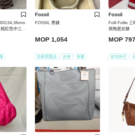
Fossil
Fossil
00134,36mm
FOSSIL 男錶
Folli Fol
,桃紅色中三針
英陶瓷女錶
錶帶款,暢銷
MOP 1,054
MOP 79
運
近新閒置品
台灣
免運
狀況尚可