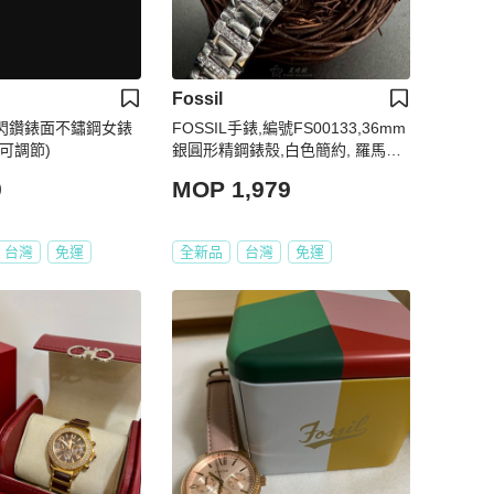
Fossil
氣質閃鑽錶面不鏽鋼女錶
FOSSIL手錶,編號FS00133,36mm
帶可調節)
銀圓形精鋼錶殼,白色簡約, 羅馬數
字, 中三針顯示錶面,銀色精鋼錶帶
9
MOP 1,979
款
台灣
免運
全新品
台灣
免運