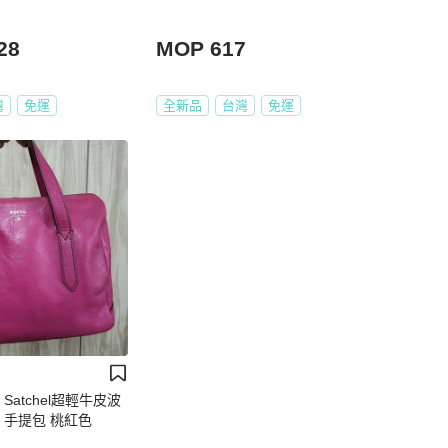
28
MOP 617
灣
免運
全新品
台灣
免運
ney Satchel超輕牛皮波
 手提包 桃紅色