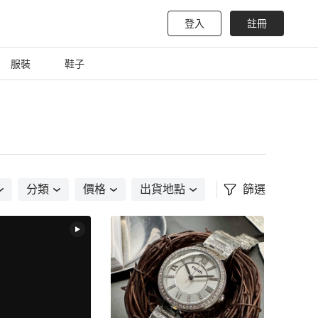
登入
註冊
服裝
鞋子
分類
價格
出貨地點
篩選