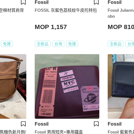
Fossil
Fossil
紅色太空棉材質肩背
FOSSIL 灰藍色荔枝紋牛皮托特包
Fossil Juli
obo
MOP 1,157
MOP 81
免運
全新品
台灣
免運
全新品
台
Fossil
Fossil
真皮焦糖色新月側/
Fossil 男用短夾+專用鐵盒
Fossil 藍