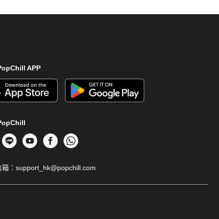
opChill APP
opChill
信箱：
support_hk@popchill.com