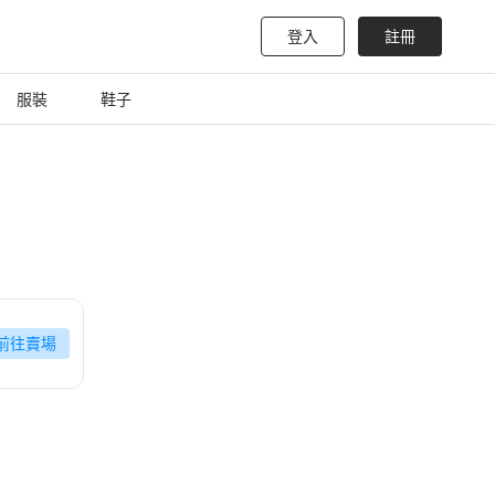
登入
註冊
服裝
鞋子
前往賣場