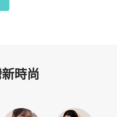
！
灣新時尚