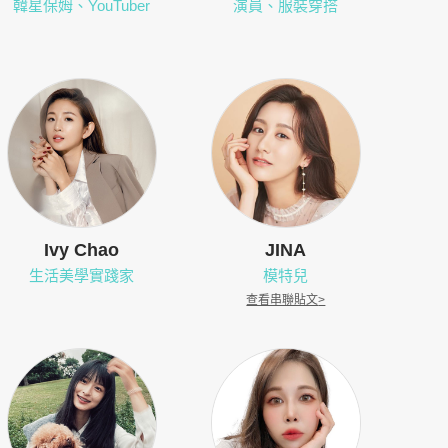
韓星保姆、YouTuber
演員、服裝穿搭
Ivy Chao
JINA
生活美學實踐家
模特兒
查看串聯貼文
>