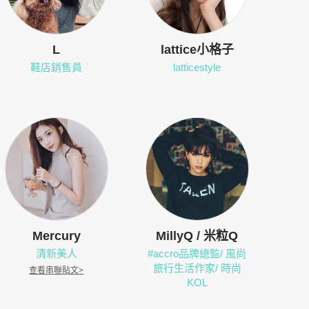
L
lattice小格子
鞋店銷售員
latticestyle
Mercury
MillyQ / 米粒Q
清新美人
#accro品牌總監/ 風尚
旅行生活作家/ 時尚
查看串聯貼文
>
KOL