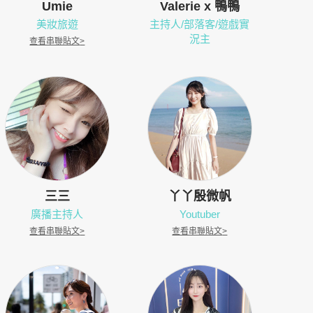
Umie
Valerie x 鴨鴨
美妝旅遊
主持人/部落客/遊戲實
況主
查看串聯貼文
>
三三
丫丫殷微帆
廣播主持人
Youtuber
查看串聯貼文
>
查看串聯貼文
>