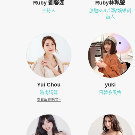
Ruby 劉馨如
Ruby林珮瑩
主持人
旅遊KOL/起點娛樂創
辦人
Yui Chou
yuki
時尚媽咪
日韓系風格
查看串聯貼文
>