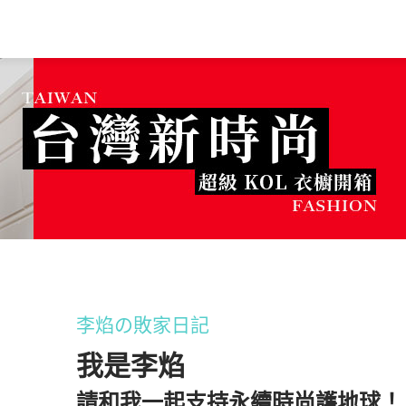
李焰の敗家日記
我是李焰
請和我一起支持永續時尚護地球！