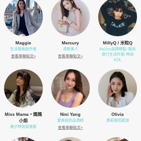
Maggie
Mercury
MillyQ / 米粒Q
生活風格創作者
清新美人
#accro品牌總監/ 風尚
旅行生活作家/ 時尚
查看串聯貼文
>
查看串聯貼文
>
KOL
Miss Mama。媽媽
Nini Yang
Olivia
小姐
愛美妝的品酒師
奧莉薇到處游
親子時尚部落客
查看串聯貼文
>