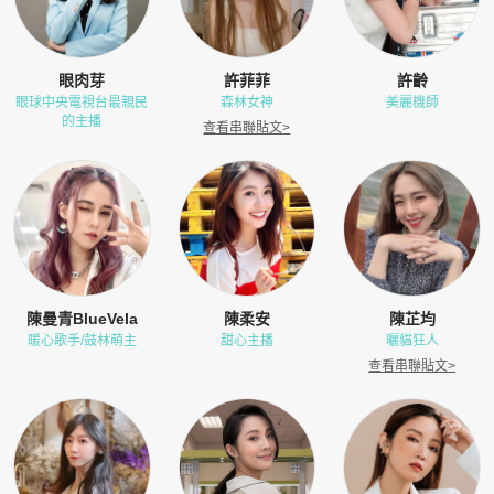
眼肉芽
許菲菲
許齡
眼球中央電視台最親民
森林女神
美麗機師
的主播
查看串聯貼文
>
陳曼青BlueVela
陳柔安
陳芷均
暖心歌手/鼓林萌主
甜心主播
曬貓狂人
查看串聯貼文
>