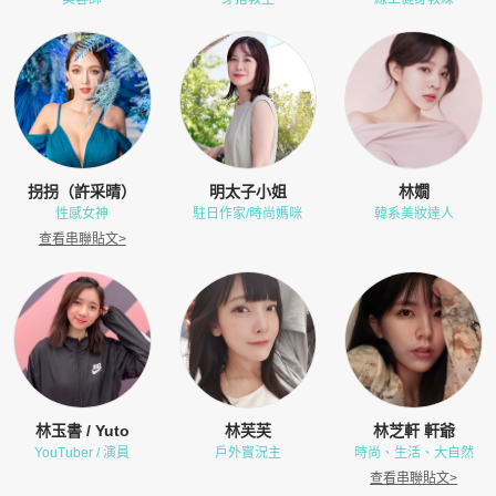
拐拐（許采晴）
明太子小姐
林嫺
性感女神
駐日作家/時尚媽咪
韓系美妝達人
查看串聯貼文
>
林玉書 / Yuto
林芙芙
林芝軒 軒爺
YouTuber / 演員
戶外實況主
時尚、生活、大自然
查看串聯貼文
>