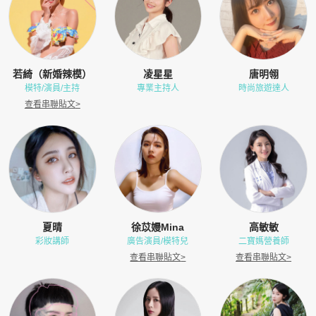
若綺（新婚辣模）
凌星星
唐明翎
模特/演員/主持
專業主持人
時尚旅遊達人
查看串聯貼文
>
夏晴
徐苡嫚Mina
高敏敏
彩妝講師
廣告演員/模特兒
二寶媽營養師
查看串聯貼文
>
查看串聯貼文
>