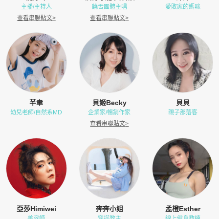
主播/主持人
饒舌團體主唱
愛敗家的媽咪
查看串聯貼文
>
查看串聯貼文
>
芊聿
貝姬Becky
貝貝
幼兒老師/自然系MD
企業家/暢銷作家
親子部落客
查看串聯貼文
>
亞莎Himiwei
奔奔小姐
孟橙Esther
美容師
穿搭教主
線上健身教練