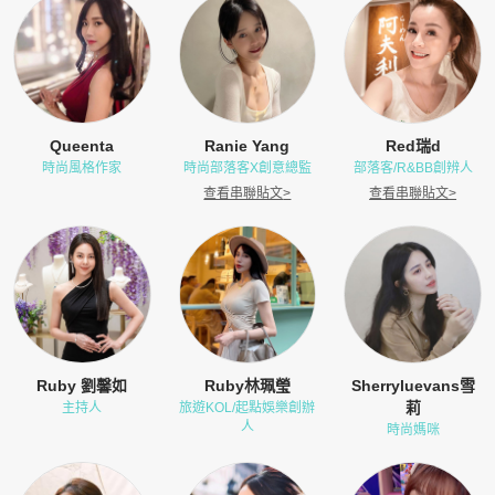
Queenta
Ranie Yang
Red瑞d
時尚風格作家
時尚部落客X創意總監
部落客/R&BB創辨人
查看串聯貼文
>
查看串聯貼文
>
Ruby 劉馨如
Ruby林珮瑩
Sherryluevans雪
莉
主持人
旅遊KOL/起點娛樂創辦
人
時尚媽咪