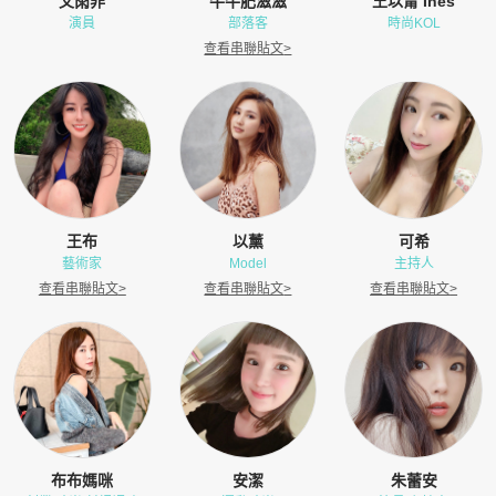
文雨非
牛牛肥滋滋
王以甯 Ines
演員
部落客
時尚KOL
查看串聯貼文
>
王布
以薰
可希
藝術家
Model
主持人
查看串聯貼文
>
查看串聯貼文
>
查看串聯貼文
>
布布媽咪
安潔
朱蕾安