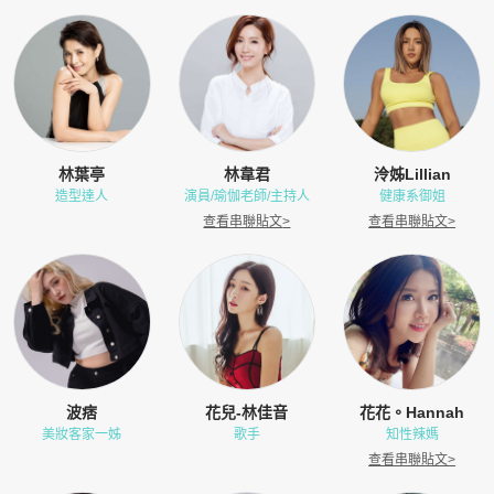
林葉亭
林韋君
泠姊Lillian
造型達人
演員/瑜伽老師/主持人
健康系御姐
查看串聯貼文
>
查看串聯貼文
>
波痞
花兒-林佳音
花花。Hannah
美妝客家一姊
歌手
知性辣媽
查看串聯貼文
>