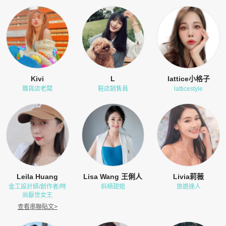
Kivi
L
lattice小格子
雜貨店老闆
鞋店銷售員
latticestyle
Leila Huang
Lisa Wang 王俐人
Livia莉薇
金工設計師/創作者/時
斜槓甜姐
旅遊達人
尚厭世女王
查看串聯貼文
>