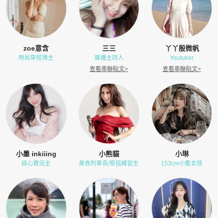
zoe意含
三三
丫丫殷微帆
時尚穿搭博主
廣播主持人
Youtuber
查看串聯貼文
>
查看串聯貼文
>
小墨 inkiiing
小熊貓
小琳
談心實況主
美食列車長/穿搭練習生
153cm小隻女孩