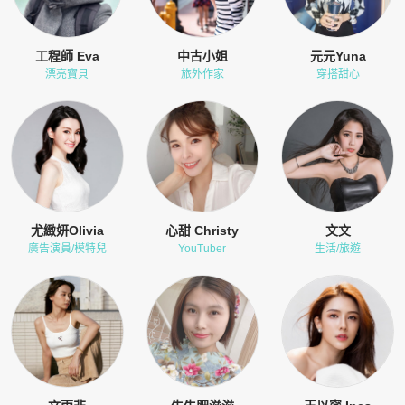
工程師 Eva
中古小姐
元元Yuna
漂亮寶貝
旅外作家
穿搭甜心
尤緻妍Olivia
心甜 Christy
文文
廣告演員/模特兒
YouTuber
生活/旅遊