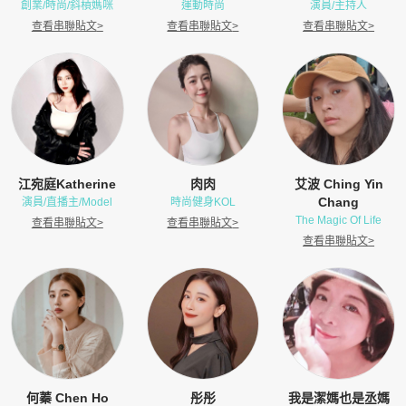
創業/時尚/斜槓媽咪
運動時尚
演員/主持人
查看串聯貼文
>
查看串聯貼文
>
查看串聯貼文
>
江宛庭Katherine
肉肉
艾波 Ching Yin
Chang
演員/直播主/Model
時尚健身KOL
The Magic Of Life
查看串聯貼文
>
查看串聯貼文
>
查看串聯貼文
>
何蓁 Chen Ho
彤彤
我是潔媽也是丞媽