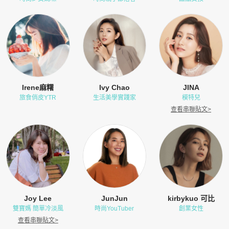
Irene麻糬
Ivy Chao
JINA
旅食俏皮YTR
生活美學實踐家
模特兒
查看串聯貼文
>
Joy Lee
JunJun
kirbykuo 可比
雙寶媽 簡單冷淡風
時尚YouTuber
創業女性
查看串聯貼文
>