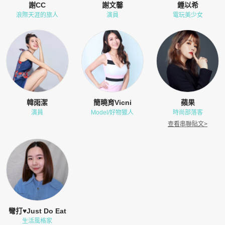
謝CC
謝文馨
鍾以希
浪際天涯的旅人
演員
電玩美少女
韓雨潔
簡曉育Vicni
蘋果
演員
Model/好物獵人
時尚部落客
查看串聯貼文
>
彎打♥Just Do Eat
生活風格家