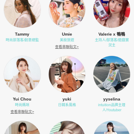
Tammy
Umie
Valerie x 鴨鴨
時尚部落客/創意總監
美妝旅遊
主持人/部落客/遊戲實
況主
查看串聯貼文
>
Yui Chou
yuki
yyselina
時尚媽咪
日韓系風格
intuition品牌主理
人/Youtuber
查看串聯貼文
>