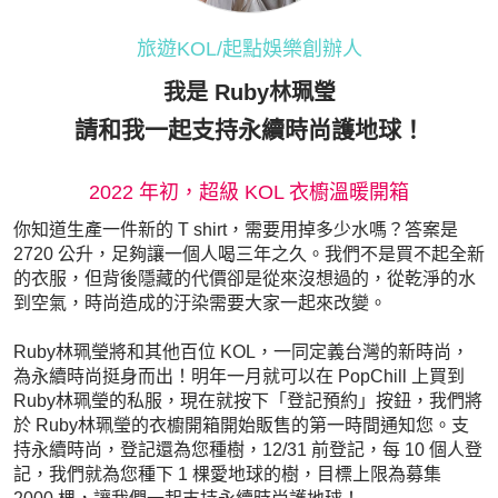
旅遊KOL/起點娛樂創辦人
我是 Ruby林珮瑩
請和我一起支持永續時尚護地球！
2022 年初，超級 KOL 衣櫥溫暖開箱
你知道生產一件新的 T shirt，需要用掉多少水嗎？答案是
2720 公升，足夠讓一個人喝三年之久。我們不是買不起全新
的衣服，但背後隱藏的代價卻是從來沒想過的，從乾淨的水
到空氣，時尚造成的汙染需要大家一起來改變。
Ruby林珮瑩將和其他百位 KOL，一同定義台灣的新時尚，
為永續時尚挺身而出！明年一月就可以在 PopChill 上買到
Ruby林珮瑩的私服，現在就按下「登記預約」按鈕，我們將
於 Ruby林珮瑩的衣櫥開箱開始販售的第一時間通知您。支
持永續時尚，登記還為您種樹，12/31 前登記，每 10 個人登
記，我們就為您種下 1 棵愛地球的樹，目標上限為募集