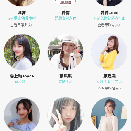
匯喬
愛倫
愛愛Love
時尚媽咪/演員/舞者
遊戲實況少女
時尚美妝部落客作家
查看串聯貼文
>
查看串聯貼文
>
楊上昀Joyce
葉淇淇
廖廷娟
新人歌手
質感生活
財經主播/主持人
查看串聯貼文
>