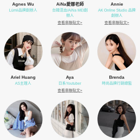
Agnes Wu
AiNa愛娜老師
Annie
Lümii品牌創辦人
台韓混血/AiNa MEI創
AK Online Studio 品牌
辦人
創辦人
查看串聯貼文
>
查看串聯貼文
>
Ariel Huang
Aya
Brenda
AS主理人
日系Youtuber
時尚品牌行銷總監
查看串聯貼文
>