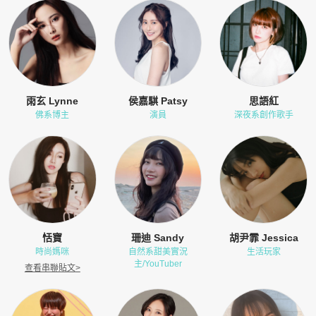
雨玄 Lynne
侯嘉騏 Patsy
思語紅
佛系博主
演員
深夜系創作歌手
恬寶
珊迪 Sandy
胡尹霏 Jessica
時尚媽咪
自然系甜美實況
生活玩家
主/YouTuber
查看串聯貼文
>