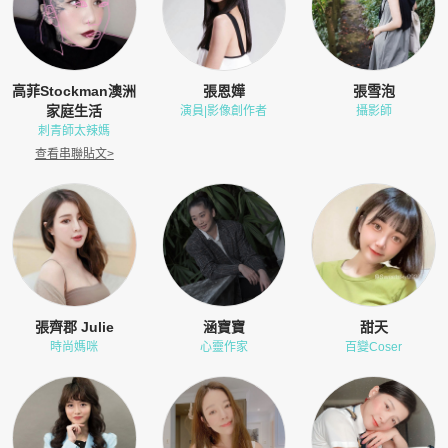
高菲Stockman澳洲
張恩嬅
張雪泡
家庭生活
演員|影像創作者
攝影師
刺青師太辣媽
查看串聯貼文
>
張齊郡 Julie
涵寶寶
甜天
時尚媽咪
心靈作家
百變Coser