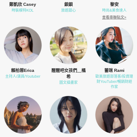
鄭凱欣 Casey
鋇鋇
黎安
時裝模特KOL
旅遊甜心
時尚&美食達人
查看串聯貼文
>
賴柏蓉Erica
醒醒吧女孩們＿橘
蕾咪 Rami
希
主持人/演員/Youtuber
歐美旅遊部落客/投資理
財YouTuber/暢銷財經
圖文插畫家
作家