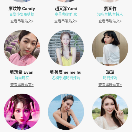
廖玟婷 Candy
趙又潔Yumi
劉涵竹
百變小隻馬糖糖
童星/旅遊作家
知名主播/主持人
查看串聯貼文
>
查看串聯貼文
>
查看串聯貼文
>
劉玧希 Evan
劉美辰meimeiliu
璇璇
時尚玩家
名模學姐時尚辣媽
時尚辣媽
查看串聯貼文
>
查看串聯貼文
>