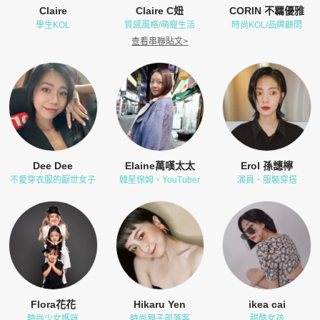
Claire
Claire C妞
CORIN 不羈優雅
學生KOL
質感風格/萌寵生活
時尚KOL/品牌顧問
查看串聯貼文
>
Dee Dee
Elaine萬嘆太太
Erol 孫譓檸
不愛穿衣服的厭世女子
韓星保姆、YouTuber
演員、服裝穿搭
Flora花花
Hikaru Yen
ikea cai
時尚少女媽咪
時尚親子部落客
甜酷女孩