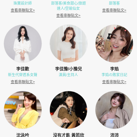
珠寶設計師
部落客/美食甜心/旅遊
部落客
達人/空瑜仙女
查看串聯貼文
>
查看串聯貼文
>
查看串聯貼文
>
李佳歡
李佳豫/小豫兒
李焰
新生代穿透系女聲
演員/主持人
李焰の敗家日記
查看串聯貼文
>
查看串聯貼文
>
沈泳吟
沒有才能 黃若欣
沛沛