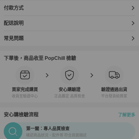
付款方式
配送說明
常見問題
下單後，商品收至 PopChill 檢驗
買家完成購買
安心購驗證
驗證通過出貨
收貨至驗證中心
正品鑑定 品質檢查
平台發貨給買家
安心購檢驗流程
了解更多
PopChill拍拍圈正品驗證、安心購檢驗流程介紹
第一關：專人品質檢查
確認商品狀況、配件等 符合頁面描述