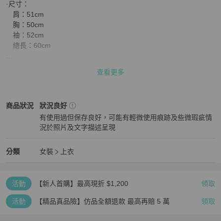
·尺寸：

　肩：51cm

　胸：50cm

　袖：52cm

　總長：60cm

IG:@hidden_myprivate

查看更多
FB:https://www.facebook.com/Hidden.MyPrivate/

#古著 #古著毛衣 #藏私‧Collection
女裝
商品狀態與細節
商品狀況
狀況良好
有使用過但保存良好，可能有輕微使用痕跡及些微瑕疵情
況於照片及文字描述呈現
狀況良好
女裝
分類資訊
分類
女裝
上衣
女裝
/
上衣
推薦
活動
【新人首購】最高現折 $1,200
領取
活動
【精品真品險】仿品全額退款 最高再賠 5 萬
領取