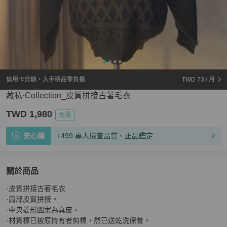
信用卡分期・入手精品零負擔
TWD 73
/ 月
藏私·Collection_皮質拼接古著毛衣
TWD 1,980
免運
安心購
+499 專人檢查品質、正品鑑定
關於商品
關於
·皮質拼接古著毛衣

藏私·Collection_皮質拼接古著毛衣
商品詳情與購買須知
·肩部皮質拼接。

·中央菱形圖案為真皮。

·材質標已被原持有者剪標，然已送乾洗保養。
