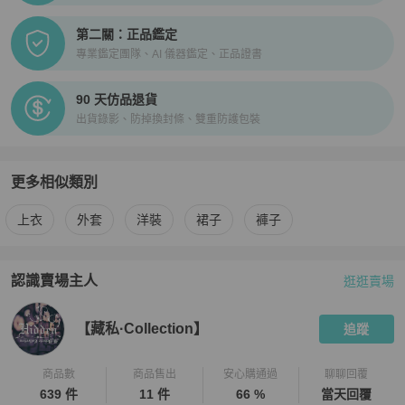
第二關：正品鑑定
專業鑑定團隊、AI 儀器鑑定、正品證書
90 天仿品退貨
出貨錄影、防掉換封條、雙重防護包裝
更多相似類別
更多
女裝
相似商品推薦
上衣
外套
洋裝
裙子
褲子
認識賣場主人
逛逛賣場
PopChill 拍拍圈嚴選賣家
【藏私·Collection】
介紹
【藏私·Collection】
追蹤
商品數
商品售出
安心購通過
聊聊回覆
639 件
11 件
66 %
當天回覆