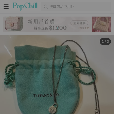
搜尋商品或用戶
1
/
3