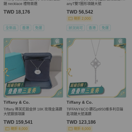
鏈 necklace 禮物首選
anyT雙T圈形項鏈大號
TWD 18,176
TWD 56,542
現折 2,000
全新品
香港
免運
狀況尚可
香港
免運
Tiffany & Co.
Tiffany & Co.
Tiffany 蒂芙尼鉑金拼 18K 玫瑰金滿鑽
TIFFANY&CO 鑽石pt950維多利亞鑰
大號鎖頭項鍊
匙項鏈大號滿鑽
TWD 159,541
TWD 123,186
現折 8,000
現折 8,000