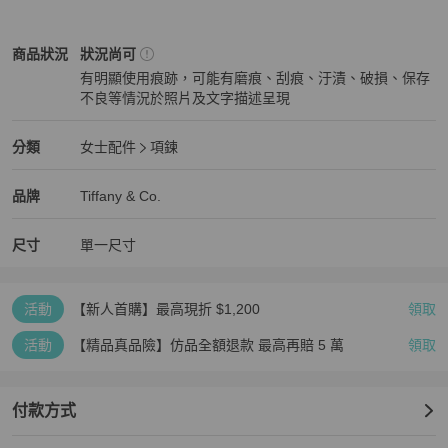
Tiffany & Co.
女士配件
商品狀態與細節
商品狀況
狀況尚可
有明顯使用痕跡，可能有磨痕、刮痕、汙漬、破損、保存
不良等情況於照片及文字描述呈現
狀況尚可
Tiffany & Co.
女士配件
分類資訊
分類
女士配件
項鍊
女士配件
/
項鍊
推薦
Tiffany & Co.
Tiffany & Co.
精品
推薦清單
女士配件
品牌介紹
品牌
Tiffany & Co.
尺寸
單一尺寸
活動
【新人首購】最高現折 $1,200
領取
活動
【精品真品險】仿品全額退款 最高再賠 5 萬
領取
付款方式