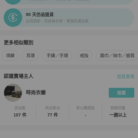
90 天仿品退貨
出貨錄影、防掉換封條、雙重防護包裝
更多相似類別
更多
Tiffany & Co.
女士配件
相似商品推薦
項鍊
耳環
手鍊／手環
戒指
圍巾／絲巾／披肩
認識賣場主人
逛逛賣場
PopChill 拍拍圈嚴選賣家
時尚衣櫥
介紹
時尚衣櫥
追蹤
商品數
商品售出
安心購通過
聊聊回覆
107 件
77 件
-
一週以上