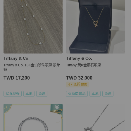
Tiffany & Co.
Tiffany & Co.
Tiffany & Co. 18K金白珍珠項鍊 鎖骨
Tiffany 黃K金鑽石項鍊
鏈
TWD 17,200
TWD 32,000
現折 800
狀況良好
本地
免運
近新閒置品
本地
免運