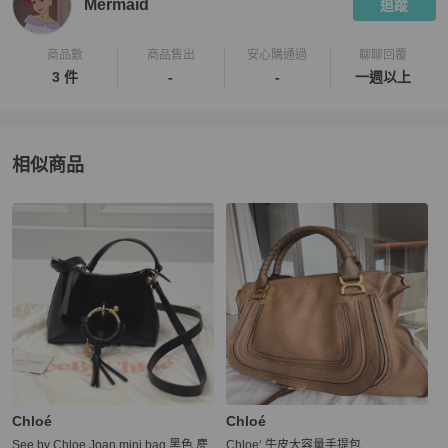
Mermaid
追蹤
商品數
商品售出
安心購通過
聊聊回覆
3 件
-
-
一週以上
相似商品
更多相似
See By Chloé
女包
推薦精品
Chloé
Chloé
See by Chloe Joan mini bag 黑色 麂
Chloe‘ 牛皮大容量手提包