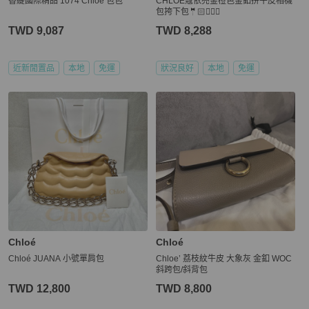
香緹國際精品 1074 Chloe 包包
CHLOE蔻依亮金橙色金釦拼牛皮相機
包挎下包🤵🏻🤵🏼‍♀️
TWD 9,087
TWD 8,288
近新閒置品
本地
免運
狀況良好
本地
免運
Chloé
Chloé
Chloé JUANA 小號單肩包
Chloe’ 荔枝紋牛皮 大象灰 金釦 WOC
斜跨包/斜背包
TWD 12,800
TWD 8,800