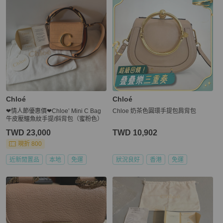
Chloé
Chloé
❤︎情人節優惠價❤︎Chloe’ Mini C Bag
Chloe 奶茶色圓環手提包肩背包
牛皮壓鱷魚紋手提/斜背包（蜜粉色）
TWD 23,000
TWD 10,902
現折 800
近新閒置品
本地
免運
狀況良好
香港
免運