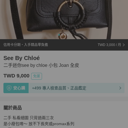
信用卡分期・入手精品零負擔
TWD 3,000
/ 月
See By Chloé
二手迷你see by chloe 小包 Joan 全皮
TWD 9,000
免運
安心購
+499 專人檢查品質、正品鑑定
關於商品
關於
二手 私看細圖 只背過兩三次

二手迷你see by chloe 小包 Joan 全皮
商品詳情與購買須
是小廢包唷～ 放不下長夾或promax系列
