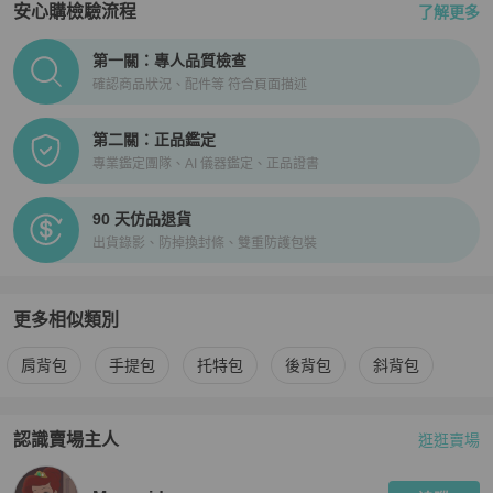
安心購檢驗流程
了解更多
PopChill拍拍圈正品驗證、安心購檢驗流程介紹
第一關：專人品質檢查
確認商品狀況、配件等 符合頁面描述
第二關：正品鑑定
專業鑑定團隊、AI 儀器鑑定、正品證書
90 天仿品退貨
出貨錄影、防掉換封條、雙重防護包裝
更多相似類別
更多
See By Chloé
女包
相似商品推薦
肩背包
手提包
托特包
後背包
斜背包
認識賣場主人
逛逛賣場
PopChill 拍拍圈嚴選賣家
Mermaid
介紹