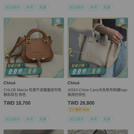
狀況良好
本地
免運
狀況良好
本地
免運
Chloé
Chloé
CHLOE Marcie 粒面牛皮翻蓋迷你馬
s5563-Chloe Carry米色帆布刺繡logo
鞍斜背包 棕色
兩用托特包
TWD 18,700
TWD 26,800
現折 800
狀況良好
本地
免運
狀況良好
本地
免運