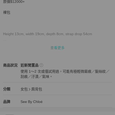
原價$12000+

裸包

Height 13cm, width 19cm, depth 8cm, strap drop 54cm

#Chloe #SeebyChloe #Joan #mini #小廢包
查看更多
See By Chloé
女包
商品狀態與細節
商品狀況
近新閒置品
使用 1～2 次或僅試用過，可能有極輕微磨痕／髮絲紋／
刮痕／汙漬／氣味。
近新閒置品
See By Chloé
女包
分類資訊
分類
女包
肩背包
女包
/
肩背包
推薦
See By Chloé
See By Chloé
精品
推薦清單
女包
品牌介紹
品牌
See By Chloé