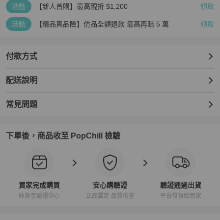
活動
【新人首購】最高現折 $1,200
領取
活動
【精品真品險】仿品全額退款 最高再賠 5 萬
領取
付款方式
配送說明
常見問題
下單後，商品收至 PopChill 檢驗
買家完成購買
安心購驗證
驗證通過出貨
收貨至驗證中心
正品鑑定 品質檢查
平台發貨給買家