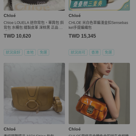
Chloé
Chloé
Chloe LOUELA 迷你背包，單肩包 斜
CHLOE 米白色草編淺金扣Sensebas
背包 水桶包 縫製皮革 深棕黑 正品 二
ket手提編織包
手精品
TWD 10,620
TWD 15,345
狀況良好
本地
免運
狀況尚可
香港
免運
Chloé
Chloé