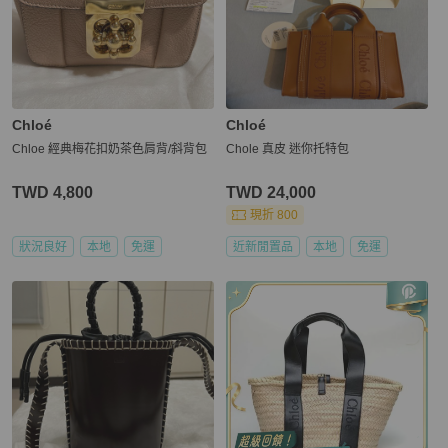
Chloé
Chloé
Chloe 經典梅花扣奶茶色肩背/斜背包
Chole 真皮 迷你托特包
TWD 4,800
TWD 24,000
現折 800
狀況良好
本地
免運
近新閒置品
本地
免運