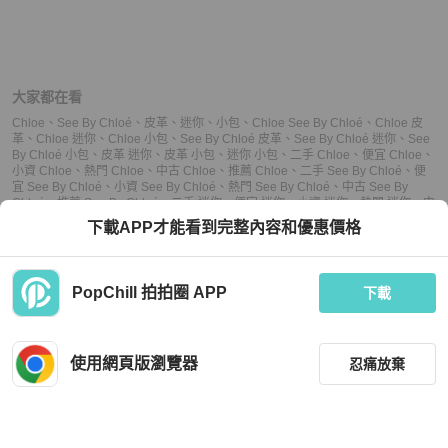
大家都在看
Chloe
、
See By Chloé
、
皮革
、
迷你
、
小包
、
Chloe See By Chloé
、
Chloe 皮
革
、
Chloe 迷你
、
Chloe 小包
、
See By Chloé 皮革
、
See By Chloé 迷你
、
See
By Chloé 小包
、
皮革 迷你
、
皮革 小包
、
迷你 小包
、
二手 Chloe
、
便宜 Chloe
、
小資 Chloe
、
熱門 Chloe
、
中古 Chloe
、
推薦 Chloe
、
二手 See By Chloé
、
便
宜 See By Chloé
、
小資 See By Chloé
、
熱門 See By Chloé
、
中古 See By
Chloé
、
推薦 See By Chloé
、
二手 迷你
、
便宜 迷你
、
小資 迷你
、
熱門 迷你
、
中
古 迷你
、
推薦 迷你
、
二手 小包
、
便宜 小包
、
小資 小包
、
熱門 小包
、
中古 小
下載APP才能看到完整內容和優惠價格
包
、
推薦 小包
PopChill 拍拍圈 APP
下載
上架
使用網頁版瀏覽器
忍痛放棄
議價
不可購買
收藏
(
24
)
聊聊