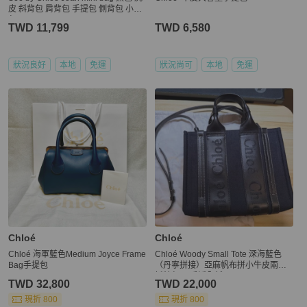
皮 斜背包 肩背包 手提包 側背包 小廢
包
TWD 11,799
TWD 6,580
狀況良好
本地
免運
狀況尚可
本地
免運
Chloé
Chloé
Chloé 海軍藍色Medium Joyce Frame
Chloé Woody Small Tote 深海藍色
Bag手提包
（丹寧拼接）亞麻帆布拼小牛皮兩用
托特包 二手近全新
TWD 32,800
TWD 22,000
現折 800
現折 800