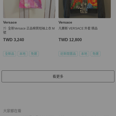
Versace
Versace
7）全新Versace 正品棉質短袖上衣 M
凡賽斯 VERSACE 外套 精品
號
TWD 3,240
TWD 12,800
全新品
本地
免運
近新閒置品
本地
免運
看更多
大家都在看