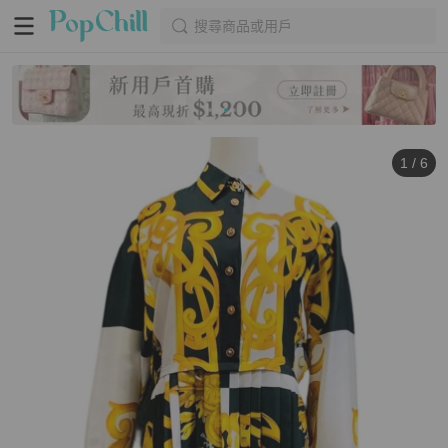
搜尋商品或用戶
1
/
6