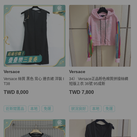
Versace
Versace
Versace 絲質 黑色 背心 連衣裙 洋裝 I
34） Versace正品粉色棉質拼接絲綢
T38
短版上衣 36號 95成新
TWD 8,000
TWD 7,800
近新閒置品
本地
免運
狀況良好
本地
免運