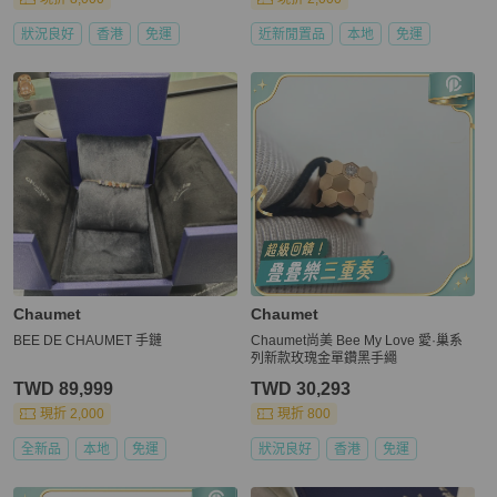
狀況良好
香港
免運
近新閒置品
本地
免運
Chaumet
Chaumet
BEE DE CHAUMET 手鏈
Chaumet尚美 Bee My Love 愛·巢系
列新款玫瑰金單鑽黑手繩
TWD 89,999
TWD 30,293
現折 2,000
現折 800
全新品
本地
免運
狀況良好
香港
免運