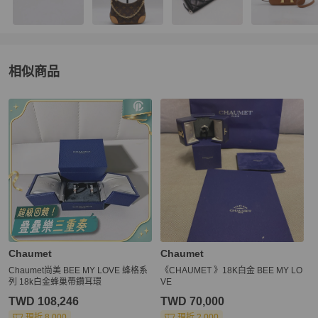
相似商品
更多相似
Chaumet
女士配件
推薦精品
Chaumet
Chaumet
Chaumet尚美 BEE MY LOVE 蜂格系
《CHAUMET 》18K白金 BEE MY LO
列 18k白金蜂巢帶鑽耳環
VE
TWD 108,246
TWD 70,000
現折 8,000
現折 2,000