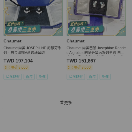
Chaumet
Chaumet
Chaumet尚美 JOSÉPHINE 約瑟芬系
Chaumet 尚美巴黎 Josephine Ronde
列，白金滿鑽V形珍珠耳環
d'Aigrettes 約瑟芬皇后系列星圓·白鷺
白金耳環，鑲嵌2顆總重0.91ct的水滴
TWD 197,104
TWD 151,867
形切割海藍寶石，12顆點綴圓形切割
鑽石。宋慧喬同款
現折 8,000
現折 8,000
狀況良好
香港
免運
狀況良好
香港
免運
看更多