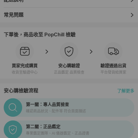
常見問題
下單後，商品收至 PopChill 檢驗
買家完成購買
安心購驗證
驗證通過出貨
收貨至驗證中心
正品鑑定 品質檢查
平台發貨給買家
安心購檢驗流程
了解更多
PopChill拍拍圈正品驗證、安心購檢驗流程介紹
第一關：專人品質檢查
確認商品狀況、配件等 符合頁面描述
第二關：正品鑑定
專業鑑定團隊、AI 儀器鑑定、正品證書