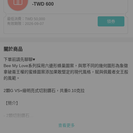
-TWD 600
最低消費：
TWD 50,000
領券
有效期限：
2026-09-07
關於商品
關於
下單前請先聊聊♥

CHAUMET Bee my love系列耳環
商品詳情與購買須知
Bee My Love系列採用六邊形蜂巢圖案，與眾不同的幾何圖形為象徵
拿破崙王權的蜜蜂圖案添加果敢堅定的現代風格，賦與佩戴者女王般
的風範。

2顆G VS+級明亮式切割鑽石，共重0.10克拉

【簡介】

- 2顆切割鑽石

查看更多
- 18K玫瑰金
