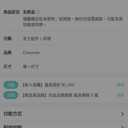
【尺寸】2 x 1 cm

Chaumet
女士配件
商品狀態與細節
商品狀況
全新品
僅離櫃且從未使用／試用過。無任何放置痕跡，可能含原
【材質】18K玫瑰金、鑽石

包裝或吊牌。
全新品
【商品編號】083985 可先詢問價格再下單
Chaumet
女士配件
分類資訊
分類
女士配件
耳環
女士配件
/
耳環
推薦
Chaumet
Chaumet
精品
推薦清單
女士配件
品牌介紹
品牌
Chaumet
尺寸
單一尺寸
活動
【新人首購】最高現折 $1,200
領取
活動
【精品真品險】仿品全額退款 最高再賠 5 萬
領取
付款方式
配送說明