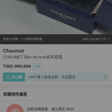
信用卡分期・入手精品零負擔
TWD 166,667
/ 月
Chaumet
CHAUMET Bee my love系列耳環
TWD 999,999
免運
安心購
+499 專人檢查品質、正品鑑定
首購限時優惠
迎新首購優惠 - 滿五萬折 $600