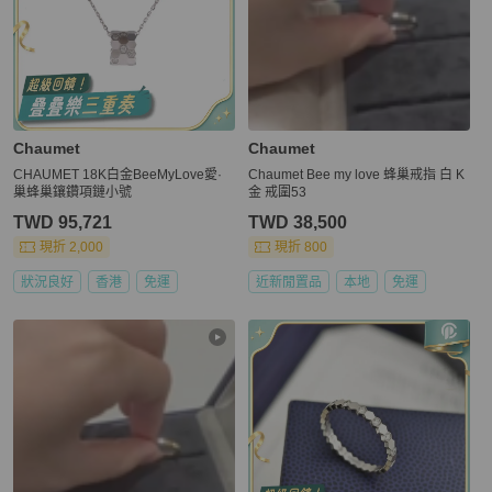
Chaumet
Chaumet
CHAUMET 18K白金BeeMyLove愛·
Chaumet Bee my love 蜂巢戒指 白 K
巢蜂巢鑲鑽項鏈小號
金 戒圍53
TWD 95,721
TWD 38,500
現折 2,000
現折 800
狀況良好
香港
免運
近新閒置品
本地
免運