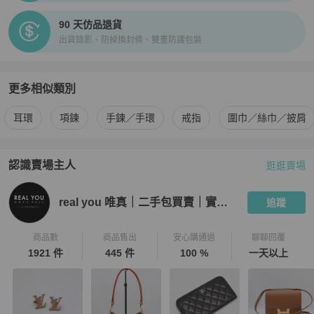
90 天仿品退貨
出貨錄影、防掉換封條、雙重防護包裝
更多相似類別
更多
Chaumet
女士配件
相似商品推薦
耳環
項鍊
手鍊／手環
戒指
圍巾／絲巾／披肩
認識賣場主人
逛逛賣場
PopChill 拍拍圈嚴選賣家
real you 唯真｜二手包買賣｜實體門
real you 唯真｜二手包買賣｜實體門市
追蹤
商品數
商品售出
安心購通過
聊聊回覆
1921 件
445 件
100 %
一天以上