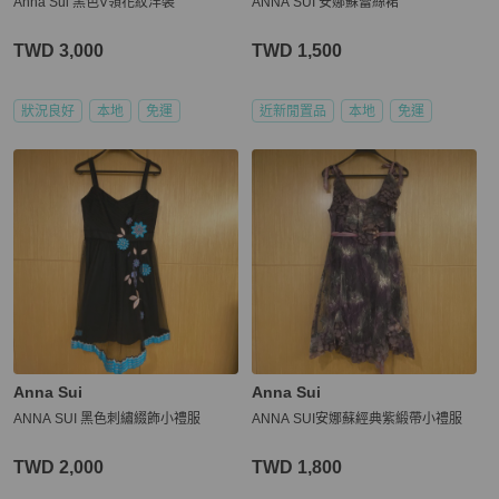
Anna Sui 黑色V領花紋洋裝
ANNA SUI 安娜蘇蕾絲裙
TWD 3,000
TWD 1,500
狀況良好
本地
免運
近新閒置品
本地
免運
Anna Sui
Anna Sui
ANNA SUI 黑色刺繡綴飾小禮服
ANNA SUI安娜蘇經典紫緞帶小禮服
TWD 2,000
TWD 1,800