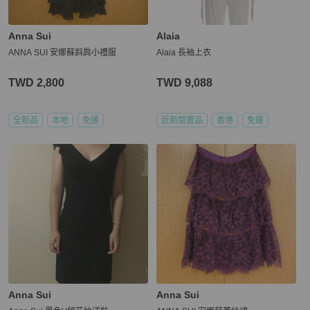
Anna Sui
Alaia
ANNA SUI 安娜蘇斜肩小禮服
Alaia 長袖上衣
TWD 2,800
TWD 9,088
全新品
本地
免運
近新閒置品
香港
免運
Anna Sui
Anna Sui