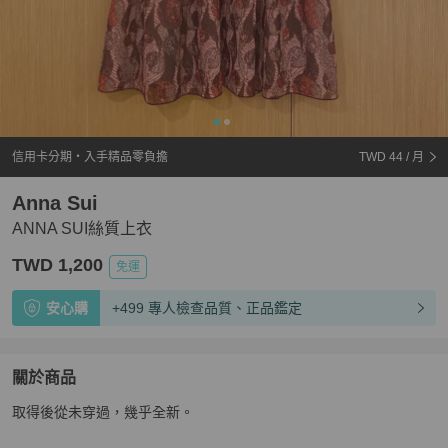
信用卡分期・入手精品零負擔
TWD 44
/ 月
Anna Sui
ANNA SUI絲質上衣
TWD 1,200
免運
安心購
+499 專人檢查品質、正品鑑定
關於商品
關於
取得後從未穿過，幾乎全新。
ANNA SUI絲質上衣
商品詳情與購買須知