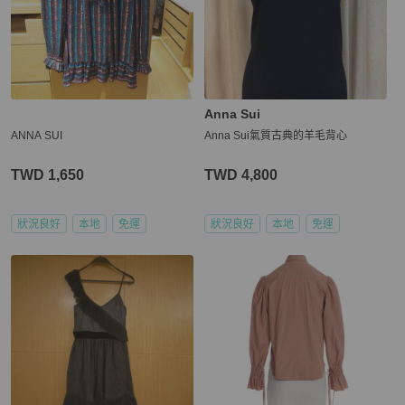
Anna Sui
ANNA SUI
Anna Sui氣質古典的羊毛背心
TWD 1,650
TWD 4,800
狀況良好
本地
免運
狀況良好
本地
免運