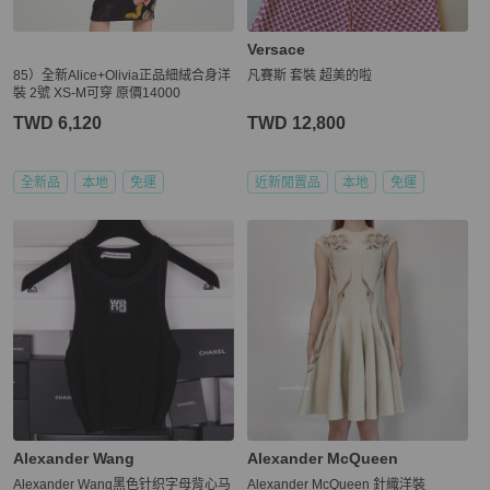
Versace
85）全新Alice+Olivia正品細絨合身洋
凡賽斯 套裝 超美的啦
裝 2號 XS-M可穿 原價14000
TWD 6,120
TWD 12,800
全新品
本地
免運
近新閒置品
本地
免運
Alexander Wang
Alexander McQueen
Alexander Wang黑色针织字母背心马
Alexander McQueen 針織洋裝