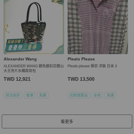
Alexander Wang
Pleats Please
ALEXANDER WANG 銀色銀扣亞曆山
Pleats please 摺衣 洋裝 日本 3
大王亮片水桶肩背包
TWD 12,921
TWD 13,500
狀況良好
香港
免運
近新閒置品
本地
免運
看更多