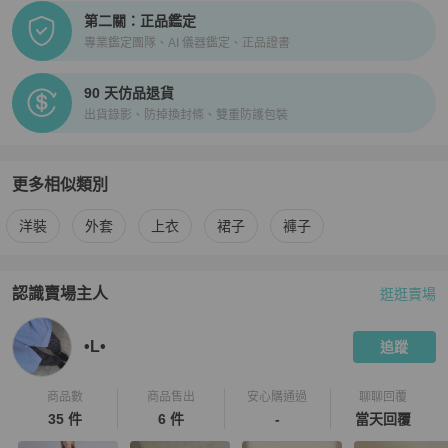
第二關：正品鑑定
專業鑑定團隊、AI 儀器鑑定、正品證書
90 天仿品退貨
出貨錄影、防掉換封條、雙重防護包裝
更多相似類別
更多
女裝
相似商品推薦
洋裝
外套
上衣
裙子
褲子
認識賣場主人
逛逛賣場
PopChill 拍拍圈嚴選賣家
•L•
介紹
•L•
追蹤
商品數
商品售出
安心購通過
聊聊回覆
35 件
6 件
-
當天回覆