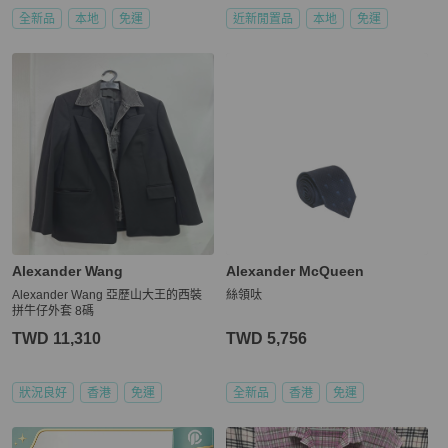
全新品
本地
免運
近新閒置品
本地
免運
Alexander Wang
Alexander McQueen
Alexander Wang 亞歷山大王的西裝
絲領呔
拼牛仔外套 8碼
TWD 11,310
TWD 5,756
狀況良好
香港
免運
全新品
香港
免運