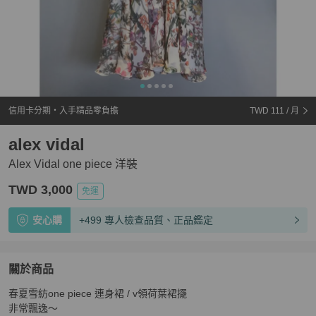
信用卡分期・入手精品零負擔
TWD 111
/ 月
alex vidal
Alex Vidal one piece 洋裝
TWD 3,000
免運
安心購
+499 專人檢查品質、正品鑑定
關於商品
關於
春夏雪紡one piece 連身裙 / v領荷葉裙擺

Alex Vidal one piece 洋裝
商品詳情與購買須知
非常飄逸～
