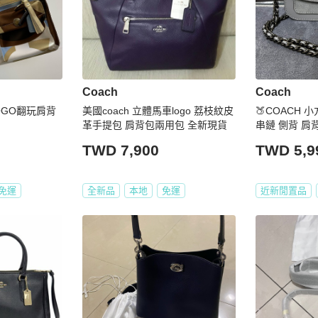
Coach
Coach
LOGO翻玩肩背
美國coach 立體馬車logo 荔枝紋皮
🍑COACH 
革手提包 肩背包兩用包 全新現貨
串鏈 側背 肩
TWD 7,900
TWD 5,9
免運
全新品
本地
免運
近新閒置品