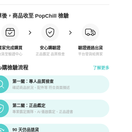
後，商品收至 PopChill 檢驗
買家完成購買
安心購驗證
驗證通過出貨
收貨至驗證中心
正品鑑定 品質檢查
平台發貨給買家
心購檢驗流程
了解更多
pChill拍拍圈正品驗證、安心購檢驗流程介紹
第一關：專人品質檢查
確認商品狀況、配件等 符合頁面描述
第二關：正品鑑定
專業鑑定團隊、AI 儀器鑑定、正品證書
90 天仿品退貨