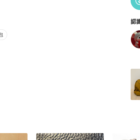
認
Po
包