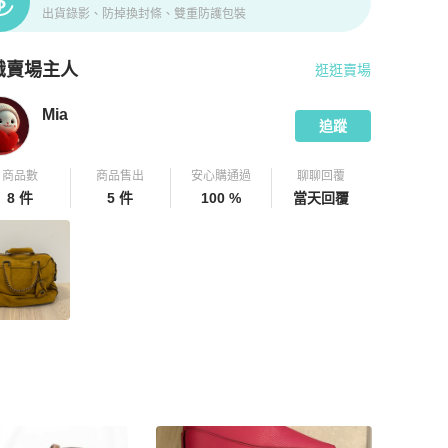
出貨錄影、防掉換封條、雙重防護包裝
識賣場主人
逛逛賣場
pChill 拍拍圈嚴選賣家
Mia
介紹
Mia
追蹤
商品數
商品售出
安心購通過
聊聊回覆
8 件
5 件
100 %
當天回覆