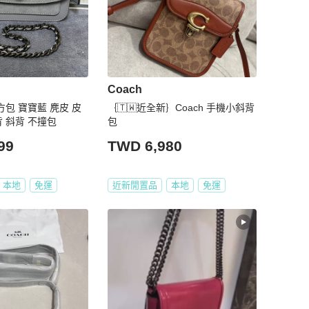
Coach
小方包 寶寶藍 麂皮 皮
｛🇹🇼近全新｝Coach 手機小斜背
背 斜背 不撞包
包
99
TWD 6,980
本地
免運
近新閒置品
本地
免運