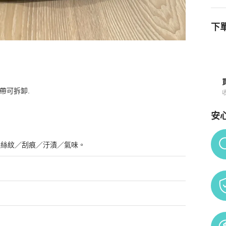
下單
肩帶可拆卸.
買須知
安
Po
髮絲紋／刮痕／汙漬／氣味。