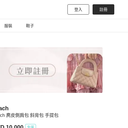
登入
註冊
服裝
鞋子
ach
ach 麂皮側肩包 斜背包 手提包
D 10,000
免運