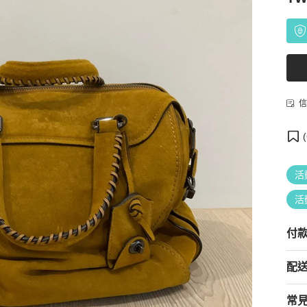
信
(
活
活
付
配
常