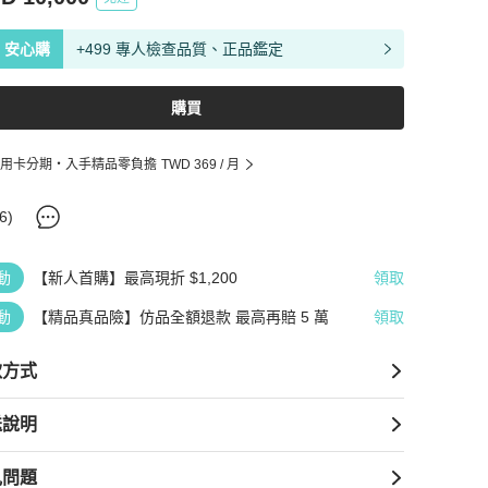
安心購
+499 專人檢查品質、正品鑑定
購買
用卡分期・入手精品零負擔
TWD 369
/ 月
6
)
動
【新人首購】最高現折 $1,200
領取
動
【精品真品險】仿品全額退款 最高再賠 5 萬
領取
款方式
送說明
見問題