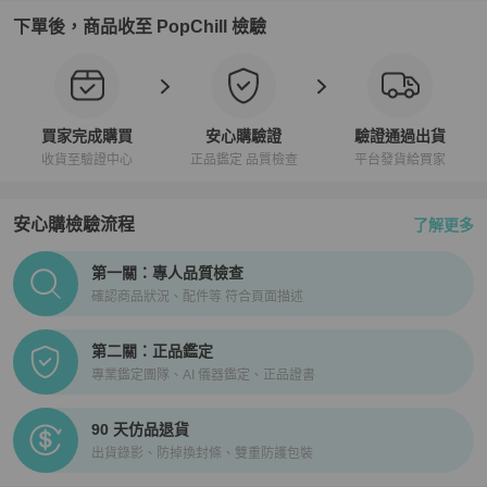
下單後，商品收至 PopChill 檢驗
買家完成購買
安心購驗證
驗證通過出貨
收貨至驗證中心
正品鑑定 品質檢查
平台發貨給買家
安心購檢驗流程
了解更多
PopChill拍拍圈正品驗證、安心購檢驗流程介紹
第一關：專人品質檢查
確認商品狀況、配件等 符合頁面描述
第二關：正品鑑定
專業鑑定團隊、AI 儀器鑑定、正品證書
90 天仿品退貨
出貨錄影、防掉換封條、雙重防護包裝