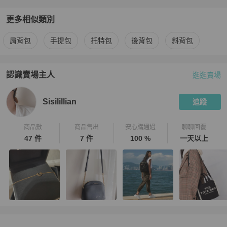
更多相似類別
更多
Salvatore Ferragamo
女包
相似商品推薦
肩背包
手提包
托特包
後背包
斜背包
認識賣場主人
逛逛賣場
PopChill 拍拍圈嚴選賣家
Sisilillian
介紹
Sisilillian
追蹤
商品數
商品售出
安心購通過
聊聊回覆
47 件
7 件
100 %
一天以上