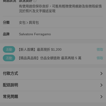
Salvatore Ferragamo
女包
商品狀態與細節
商品狀況
狀況良好
容量很大，有隱形磁扣

有使用過但保存良好，可能有輕微使用痕跡及些微瑕疵情
陽光下看起來比較像嬰兒藍

況於照片及文字描述呈現
室內日然光拍是偏暗的黎霧藍

狀況良好
便宜出清衣櫃～

Salvatore Ferragamo
女包
分類資訊
分類
女包
肩背包
#斷捨離衣櫃 #SalvatoreFerragamo #腋下包
女包
/
肩背包
推薦
Salvatore Ferragamo
Salvatore Ferragamo
精品
推薦清單
女包
品牌介紹
品牌
Salvatore Ferragamo
活動
【新人首購】最高現折 $1,200
領取
活動
【精品真品險】仿品全額退款 最高再賠 5 萬
領取
付款方式
配送說明
常見問題