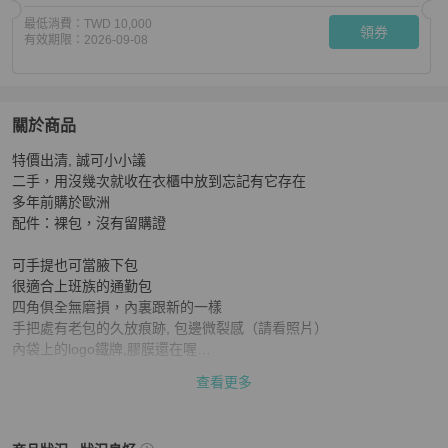
最低消費：
TWD 10,000
領券
有效期限：
2026-09-08
關於商品
關於
特價出清, 誠可小小議

Salvatore Ferragamo嬰兒藍手提側背包
商品詳情與購買
二手，用沒幾次就收在衣櫃中放到忘記有它存在

多年前購於歐洲

配件：裸包，沒有留購證

可手提也可當腋下包

很適合上班族的通勤包

四角俱全無磨損，內裏跟新的一樣

手把處有老包的久放痕跡, 包邊微裂感（請看照片）

內袋上的logo鐵牌,膠膜還在喔

底部有一處小摩擦，不明顯

查看更多
⚠️ 金屬Logo有局部出現氧化發黑白邊！（照片有拍出）

近看才能發現，介意的可送保養店整理
