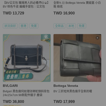
【BV公文包 職場男人的必備🧑🏻‍💻】
全新🫰🏻 Bottega Veneta 寶緹嘉 小白
BV 棕色牛皮 編織手提包｜公文包
鞋 綠底
TWD 13,729
TWD 16,900
狀況良好
香港
免運
全新品
本地
免運
BVLGARI
Bottega Veneta
Bvlgari 黑色幾何紋理琺瑯蛇頭斜背包
BV 三折短夾黑色幾乎全新的喔
24x15x7cm 98新配件鏡子 塵袋
TWD 36,800
TWD 17,999