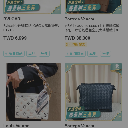
BVLGARI
Bottega Veneta
Bvlgari茶色蝴蝶側LOGO太陽眼鏡BV
✨BV｜cassette pouch十五格繩結腋
8171B
下包｜焦糖乾邑色全皮大格編織｜98
新
TWD 6,999
TWD 38,000
現折 800
近新閒置品
本地
免運
近新閒置品
本地
免運
Louis Vuitton
Bottega Veneta