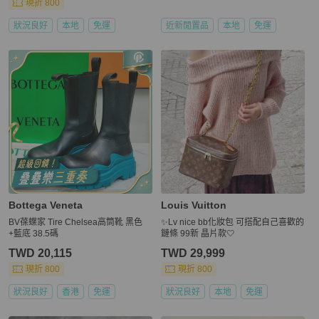
現折 800
狀況良好
本地
免運
近新閒置品
本地
免運
Bottega Veneta
Louis Vuitton
BV葆蝶家 Tire Chelsea高筒靴 黑色
✨Lv nice bb化妝包 可搭配自己喜歡的
+藍底 38.5碼
鏈條 99新 晶片款🤍
TWD 20,115
TWD 29,999
現折 800
現折 800
狀況良好
香港
免運
狀況良好
本地
免運