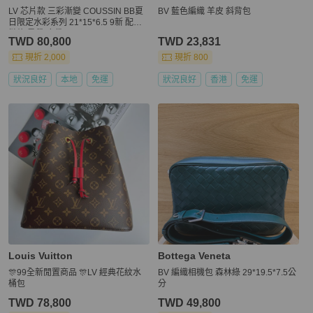
LV 芯片款 三彩漸變 COUSSIN BB夏
BV 藍色編織 羊皮 斜背包
日限定水彩系列 21*15*6.5 9新 配件
鏈條 肩帶 塵袋
TWD 80,800
TWD 23,831
現折 2,000
現折 800
狀況良好
本地
免運
狀況良好
香港
免運
Louis Vuitton
Bottega Veneta
🎊99全新閒置商品 🎊LV 經典花紋水
BV 編織相機包 森林綠 29*19.5*7.5公
桶包
分
TWD 78,800
TWD 49,800