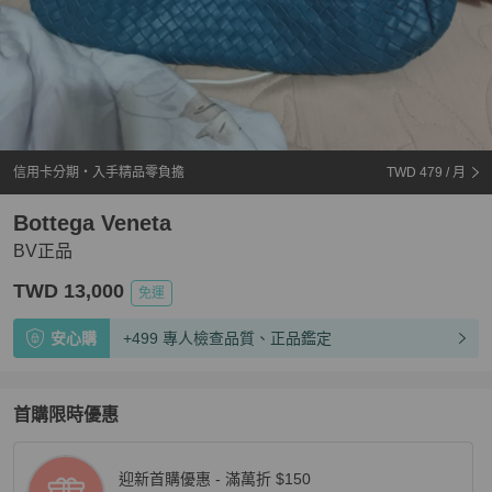
信用卡分期・入手精品零負擔
TWD 479
/ 月
Bottega Veneta
BV正品
TWD 13,000
免運
安心購
+499 專人檢查品質、正品鑑定
首購限時優惠
迎新首購優惠 - 滿萬折 $150