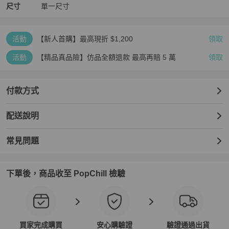
尺寸
單一尺寸
活動
【新人首購】最高現折 $1,200
領取
活動
【精品真品險】仿品全額退款 最高再賠 5 萬
領取
付款方式
配送說明
常見問題
下單後，商品收至 PopChill 檢驗
買家完成購買
安心購驗證
驗證通過出貨