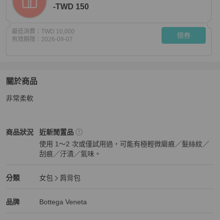
-TWD 150
最低消費：
TWD 10,000
領券
有效期限：
2026-09-07
關於商品
關於
非常柔軟
BV正品
商品詳情與購買須知
Bottega Veneta
女包
商品狀態與細節
商品狀況
近新閒置品
使用 1～2 次或僅試用過，可能有極輕微磨痕／髮絲紋／
刮痕／汙漬／氣味。
近新閒置品
Bottega Veneta
女包
分類資訊
分類
女包
肩背包
女包
/
肩背包
推薦
Bottega Veneta
Bottega Veneta
精品
推薦清單
女包
品牌介紹
品牌
Bottega Veneta