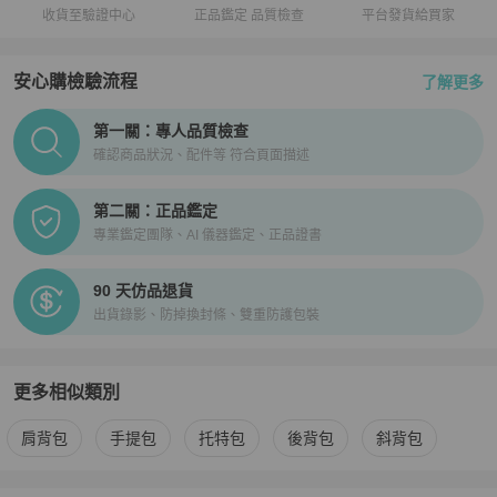
收貨至驗證中心
正品鑑定 品質檢查
平台發貨給買家
安心購檢驗流程
了解更多
PopChill拍拍圈正品驗證、安心購檢驗流程介紹
第一關：專人品質檢查
確認商品狀況、配件等 符合頁面描述
第二關：正品鑑定
專業鑑定團隊、AI 儀器鑑定、正品證書
90 天仿品退貨
出貨錄影、防掉換封條、雙重防護包裝
更多相似類別
更多
Bottega Veneta
女包
相似商品推薦
肩背包
手提包
托特包
後背包
斜背包