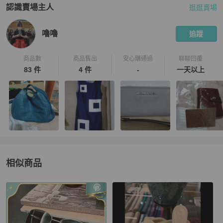
認識賣場主人
逛逛賣場
PopChill 拍拍圈嚴選賣家
嚕嚕
介紹
嚕嚕
追蹤
商品數
商品售出
安心購通過
聊聊回覆
83 件
4 件
-
一天以上
相似商品
更多相似
Bottega Veneta
女包
推薦精品