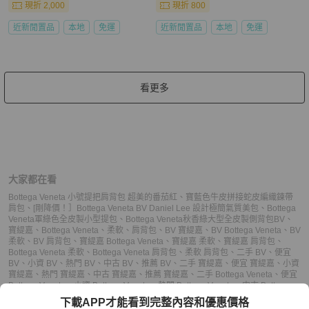
現折 2,000
現折 800
近新閒置品
本地
免運
近新閒置品
本地
免運
看更多
大家都在看
Bottega Veneta 小號提把肩背包 超美的番茄紅
、
寶藍色牛皮拼接蛇皮編織鍊帶
肩包
、
[剛降價！］Bottega Veneta BV Daniel Lee 設計極簡氣質美包
、
Bottega
Veneta軍綠色全皮製小型提包
、
Bottega Veneta秋香綠大型全皮製側背包
BV
、
寶緹嘉
、
Bottega Veneta
、
柔軟
、
肩背包
、
BV 寶緹嘉
、
BV Bottega Veneta
、
BV
柔軟
、
BV 肩背包
、
寶緹嘉 Bottega Veneta
、
寶緹嘉 柔軟
、
寶緹嘉 肩背包
、
Bottega Veneta 柔軟
、
Bottega Veneta 肩背包
、
柔軟 肩背包
、
二手 BV
、
便宜
BV
、
小資 BV
、
熱門 BV
、
中古 BV
、
推薦 BV
、
二手 寶緹嘉
、
便宜 寶緹嘉
、
小資
寶緹嘉
、
熱門 寶緹嘉
、
中古 寶緹嘉
、
推薦 寶緹嘉
、
二手 Bottega Veneta
、
便宜
Bottega Veneta
、
小資 Bottega Veneta
、
熱門 Bottega Veneta
、
中古 Bottega
Veneta
、
推薦 Bottega Veneta
、
二手 肩背包
、
便宜 肩背包
、
小資 肩背包
、
熱門
下載APP才能看到完整內容和優惠價格
肩背包
、
中古 肩背包
、
推薦 肩背包