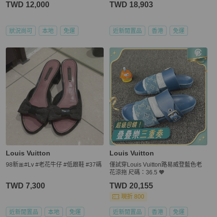
TWD 12,000
TWD 18,903
狀況尚可
本地
免運
近新閒置品
香港
免運
Louis Vuitton
Louis Vuitton
98新🎀#Lv #老花牛仔 #低跟鞋 #37碼
僅試穿Louis Vuitton路易威登藍色老
花涼拖 尺碼：36.5 🧡
TWD 7,300
TWD 20,155
現折 800
近新閒置品
本地
免運
近新閒置品
香港
免運