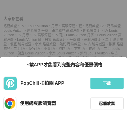
大家都在看
路易威登
、
LV
、
Louis Vuitton
、
丹寧
、
高跟涼鞋
、
鞋
、
路易威登 LV
、
路易威登
Louis Vuitton
、
路易威登 丹寧
、
路易威登 高跟涼鞋
、
路易威登 鞋
、
LV Louis
Vuitton
、
LV 丹寧
、
LV 高跟涼鞋
、
LV 鞋
、
Louis Vuitton 丹寧
、
Louis Vuitton 高
跟涼鞋
、
Louis Vuitton 鞋
、
丹寧 高跟涼鞋
、
丹寧 鞋
、
高跟涼鞋 鞋
、
二手 路易威
登
、
便宜 路易威登
、
小資 路易威登
、
熱門 路易威登
、
中古 路易威登
、
推薦 路易
威登
、
二手 LV
、
便宜 LV
、
小資 LV
、
熱門 LV
、
中古 LV
、
推薦 LV
、
二手 Louis
Vuitton
、
便宜 Louis Vuitton
、
小資 Louis Vuitton
、
熱門 Louis Vuitton
、
中古
Louis Vuitton
、
推薦 Louis Vuitton
、
二手 高跟涼鞋
、
便宜 高跟涼鞋
、
小資 高跟
涼鞋
、
熱門 高跟涼鞋
、
中古 高跟涼鞋
、
推薦 高跟涼鞋
、
二手 鞋
、
便宜 鞋
、
小資
下載APP才能看到完整內容和優惠價格
鞋
、
熱門 鞋
、
中古 鞋
、
推薦 鞋
PopChill 拍拍圈 APP
下載
上架
使用網頁版瀏覽器
忍痛放棄
議價
購買
收藏
(
7
)
聊聊