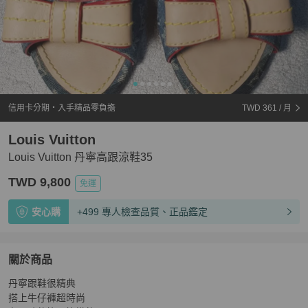
信用卡分期・入手精品零負擔
TWD 361
/ 月
Louis Vuitton
Louis Vuitton 丹寧高跟涼鞋35
TWD 9,800
免運
安心購
+499 專人檢查品質、正品鑑定
關於商品
關於
丹寧跟鞋很精典

Louis Vuitton 丹寧高跟涼鞋35
商品詳情與購買須知
搭上牛仔褲超時尚
