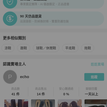
專業鑑定團隊、AI 儀器鑑定、正品證書
90 天仿品退貨
出貨錄影、防掉換封條、雙重防護包裝
更多相似類別
更多
Louis Vuitton
女鞋
相似商品推薦
涼鞋
跟鞋
球鞋／休閒鞋
平底鞋
拖鞋
認識賣場主人
逛逛賣場
PopChill 拍拍圈嚴選賣家
echo
介紹
P
echo
追蹤
商品數
商品售出
安心購通過
聊聊回覆
41 件
14 件
0 %
一天以上