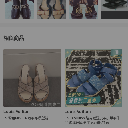
相似商品
更多相似
Louis Vuitton
女鞋
推薦精品
Louis Vuitton
Louis Vuitton
LV 粉色MINILIN丹寧布楔型鞋
Louis Vuitton 路易威登皮革拼單寧牛
仔 編織鞋底邊 平底涼鞋 37碼