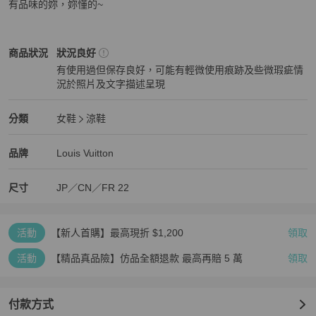
有品味的妳，妳懂的~
Louis Vuitton
女鞋
商品狀態與細節
商品狀況
狀況良好
有使用過但保存良好，可能有輕微使用痕跡及些微瑕疵情
況於照片及文字描述呈現
狀況良好
Louis Vuitton
女鞋
分類資訊
分類
女鞋
涼鞋
女鞋
/
涼鞋
推薦
Louis Vuitton
Louis Vuitton
精品
推薦清單
女鞋
品牌介紹
品牌
Louis Vuitton
尺寸
JP／CN／FR
22
活動
【新人首購】最高現折 $1,200
領取
活動
【精品真品險】仿品全額退款 最高再賠 5 萬
領取
付款方式