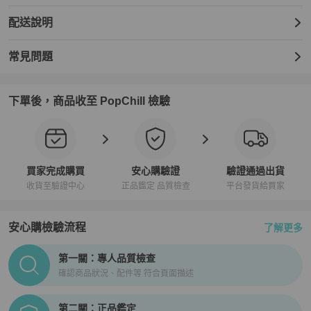
配送說明
常見問題
下單後，商品收至 PopChill 檢驗
買家完成購買
安心購驗證
驗證通過出貨
收貨至驗證中心
正品鑑定 品質檢查
平台發貨給買家
安心購檢驗流程
了解更多
PopChill拍拍圈正品驗證、安心購檢驗流程介紹
第一關：專人品質檢查
確認商品狀況、配件等 符合頁面描述
第二關：正品鑑定