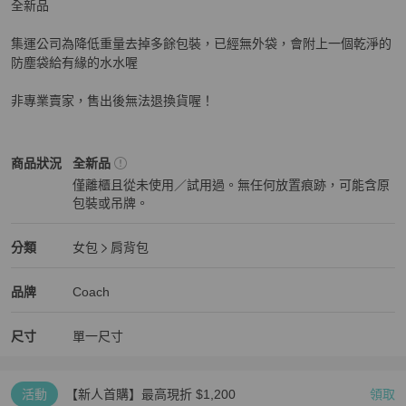
全新品

集運公司為降低重量去掉多餘包裝，已經無外袋，會附上一個乾淨的
防塵袋給有緣的水水喔

非專業賣家，售出後無法退換貨喔！
Coach
女包
商品狀態與細節
商品狀況
全新品
僅離櫃且從未使用／試用過。無任何放置痕跡，可能含原
包裝或吊牌。
全新品
Coach
女包
分類資訊
分類
女包
肩背包
女包
/
肩背包
推薦
Coach
Coach
精品
推薦清單
女包
品牌介紹
品牌
Coach
尺寸
單一尺寸
活動
【新人首購】最高現折 $1,200
領取