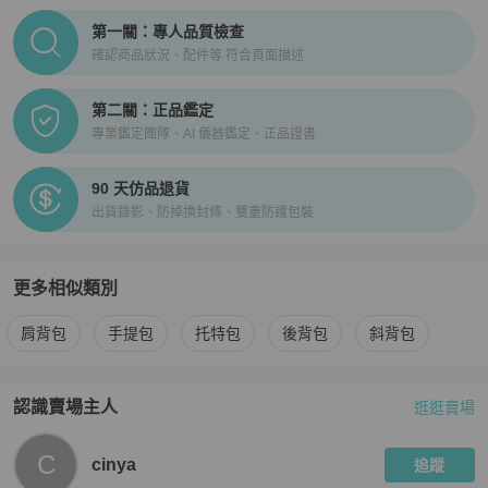
PopChill拍拍圈正品驗證、安心購檢驗流程介紹
第一關：專人品質檢查
確認商品狀況、配件等 符合頁面描述
第二關：正品鑑定
專業鑑定團隊、AI 儀器鑑定、正品證書
90 天仿品退貨
出貨錄影、防掉換封條、雙重防護包裝
更多相似類別
更多
Coach
女包
相似商品推薦
肩背包
手提包
托特包
後背包
斜背包
認識賣場主人
逛逛賣場
PopChill 拍拍圈嚴選賣家
cinya
介紹
C
cinya
追蹤