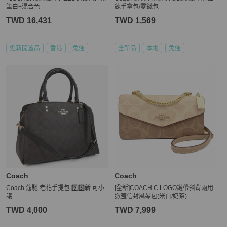
筆白+混合色
鍊手拿包/零錢包
TWD 16,431
TWD 1,569
近新閒置品
香港
免運
全新品
本地
免運
Coach
Coach
Coach 蔻馳 老花手提包 9️⃣5️⃣新 可小
[全新]COACH C LOGO鏈帶斜背兩用
議
掀蓋信封風琴包(米白/奶茶)
TWD 4,000
TWD 7,999