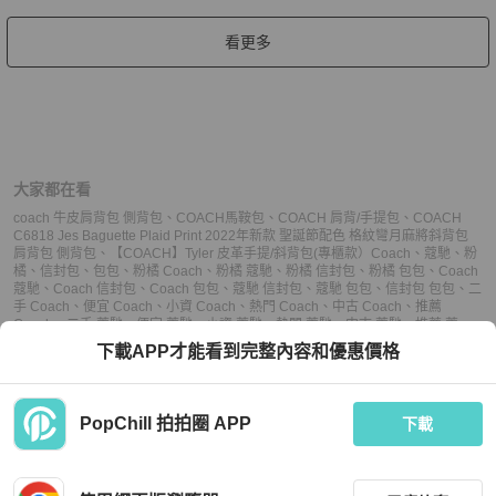
看更多
大家都在看
coach 牛皮肩背包 側背包
、
COACH馬鞍包
、
COACH 肩背/手提包
、
COACH
C6818 Jes Baguette Plaid Print 2022年新款 聖誕節配色 格紋彎月麻將斜背包
肩背包 側背包
、
【COACH】Tyler 皮革手提/斜背包(專櫃款）
Coach
、
蔻馳
、
粉
橘
、
信封包
、
包包
、
粉橘 Coach
、
粉橘 蔻馳
、
粉橘 信封包
、
粉橘 包包
、
Coach
蔻馳
、
Coach 信封包
、
Coach 包包
、
蔻馳 信封包
、
蔻馳 包包
、
信封包 包包
、
二
手 Coach
、
便宜 Coach
、
小資 Coach
、
熱門 Coach
、
中古 Coach
、
推薦
Coach
、
二手 蔻馳
、
便宜 蔻馳
、
小資 蔻馳
、
熱門 蔻馳
、
中古 蔻馳
、
推薦 蔻
馳
、
二手 信封包
、
便宜 信封包
、
小資 信封包
、
熱門 信封包
、
中古 信封包
、
推薦
下載APP才能看到完整內容和優惠價格
信封包
、
二手 包包
、
便宜 包包
、
小資 包包
、
熱門 包包
、
中古 包包
、
推薦 包包
PopChill 拍拍圈 APP
下載
上架