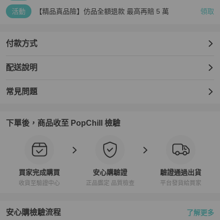
活動
【精品真品險】仿品全額退款 最高再賠 5 萬
領取
付款方式
配送說明
常見問題
下單後，商品收至 PopChill 檢驗
買家完成購買
安心購驗證
驗證通過出貨
收貨至驗證中心
正品鑑定 品質檢查
平台發貨給買家
安心購檢驗流程
了解更多