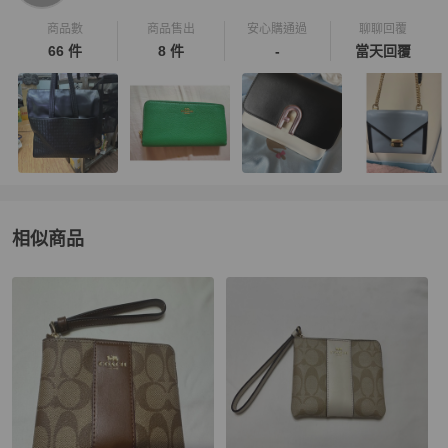
商品數
商品售出
安心購通過
聊聊回覆
66 件
8 件
-
當天回覆
相似商品
更多相似
Coach
女包
推薦精品