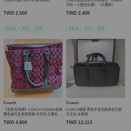
Coach可愛小花小手拿/零錢包
Coach真皮白色花花零錢包（手腕帶
可拆，小廢包必備）（正櫃款）
TWD 2,500
TWD 2,400
全新品
本地
免運
全新品
本地
免運
Coach
Coach
【全新含吊牌】COACH FS6088 經典
COACH蔻馳 黑色手提包經典老花款
雙色緹花全皮底商務 托特包 公事包 筆
公文包 未使用
電包 (酒紅黑)
TWD 4,800
TWD 12,113