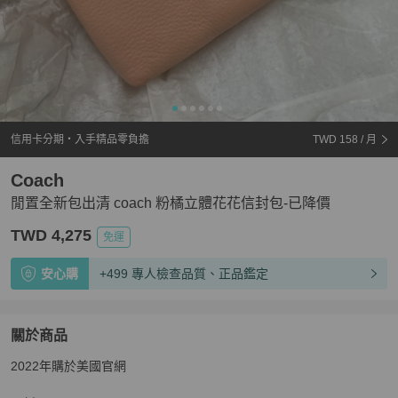
信用卡分期・入手精品零負擔
TWD 158
/ 月
Coach
閒置全新包出清 coach 粉橘立體花花信封包-已降價
TWD 4,275
免運
安心購
+499 專人檢查品質、正品鑑定
關於商品
關於
2022年購於美國官網

閒置全新包出清 coach 粉橘立體花花信封包-已降價
商品