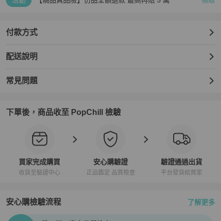
活動
【精品真品險】仿品全額退款 最高再賠 5 萬
領取
付款方式
配送說明
常見問題
下單後，商品收至 PopChill 檢驗
買家完成購買
安心購驗證
驗證通過出貨
收貨至驗證中心
正品鑑定 品質檢查
平台發貨給買家
安心購檢驗流程
了解更多
PopChill拍拍圈正品驗證、安心購檢驗流程介紹