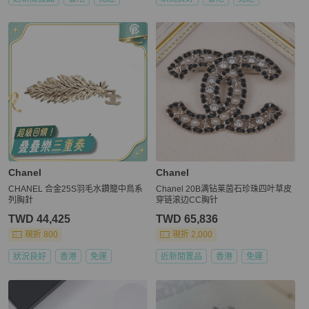
Chanel
Chanel
CHANEL 合金25S羽毛水鑽籠中鳥系
Chanel 20B满钻莱茵石珍珠四叶草皮
列胸針
穿链滚边CC胸针
TWD 44,425
TWD 65,836
現折 800
現折 2,000
狀況良好
香港
免運
近新閒置品
香港
免運