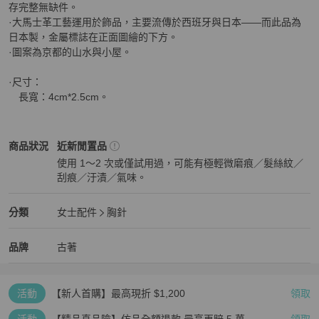
存完整無缺件。

·大馬士革工藝運用於飾品，主要流傳於西班牙與日本——而此品為
日本製，金屬標誌在正面圖繪的下方。

·圖案為京都的山水與小屋。

·尺寸：

　長寬：4cm*2.5cm。
女士配件
商品狀態與細節
商品狀況
近新閒置品
使用 1～2 次或僅試用過，可能有極輕微磨痕／髮絲紋／
刮痕／汙漬／氣味。
近新閒置品
女士配件
分類資訊
分類
女士配件
胸針
女士配件
/
胸針
推薦
精品
女士配件
品牌介紹
品牌
古著
活動
【新人首購】最高現折 $1,200
領取