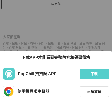
看更多
大家都在看
古著
、
金色
、
合金
、
蝴蝶
、
胸針
、
金色 古著
、
金色 合金
、
金色 蝴蝶
、
金色 胸
針
、
古著 合金
、
古著 蝴蝶
、
古著 胸針
、
合金 蝴蝶
、
合金 胸針
、
蝴蝶 胸針
、
二
手 古著
、
便宜 古著
、
小資 古著
、
熱門 古著
、
中古 古著
、
推薦 古著
、
二手 蝴
蝶
、
便宜 蝴蝶
、
小資 蝴蝶
、
熱門 蝴蝶
、
中古 蝴蝶
、
推薦 蝴蝶
、
二手 胸針
、
便
下載APP才能看到完整內容和優惠價格
宜 胸針
、
小資 胸針
、
熱門 胸針
、
中古 胸針
、
推薦 胸針
PopChill 拍拍圈 APP
下載
上架
使用網頁版瀏覽器
忍痛放棄
議價
購買
收藏
(
21
)
聊聊