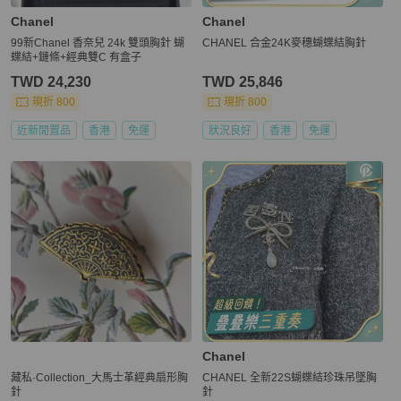
Chanel
Chanel
99新Chanel 香奈兒 24k 雙頭胸針 蝴
CHANEL 合金24K麥穗蝴蝶結胸針
蝶結+鏈條+經典雙C 有盒子
TWD 24,230
TWD 25,846
現折 800
現折 800
近新閒置品
香港
免運
狀況良好
香港
免運
Chanel
藏私·Collection_大馬士革經典扇形胸
CHANEL 全新22S蝴蝶結珍珠吊墜胸
針
針