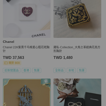
Chanel
Chanel 22K紫黑千鸟格爱心粗花呢胸
藏私·Collection_大馬士革經典花鳥方
针
形胸針
TWD 37,563
TWD 1,480
現折 800
近新閒置品
香港
免運
全新品
本地
免運