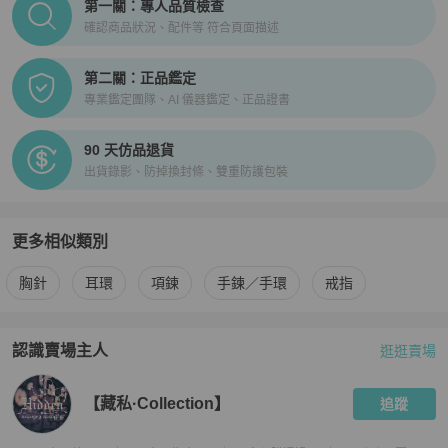
第一關：專人品質檢查
確認商品狀況、配件等 符合頁面描述
第二關：正品鑑定
專業鑑定團隊、AI 儀器鑑定、正品證書
90 天仿品退貨
出貨錄影、防掉換封條、雙重防護包裝
更多相似類別
更多
女士配件
相似商品推薦
胸針
耳環
項鍊
手鍊／手環
戒指
認識賣場主人
逛逛賣場
PopChill 拍拍圈嚴選賣家
【藏私·Collection】
介紹
【藏私·Collection】
追蹤