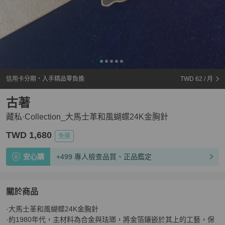
信用卡分期・入手精品零負擔
TWD 62
/ 月
古著
藏私·Collection_大馬士革和風蝴蝶24K金胸針
TWD 1,680
免運
安心購
+499 專人檢查品質、正品鑑定
關於商品
關於
·大馬士革和風蝴蝶24K金胸針

藏私·Collection_大馬士革和風蝴蝶24K金胸針
商品詳情與
·約1980年代，主材料為合金與珐瑯，將金箔鑲嵌於其上的工藝，保