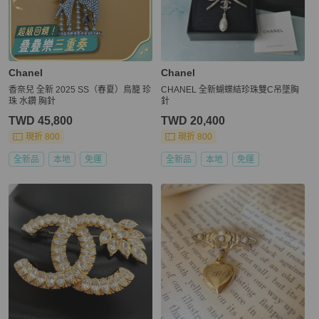
Chanel
Chanel
香奈兒 全新 2025 SS（春夏）鳥籠 珍
CHANEL 全新蝴蝶結珍珠雙C吊墜胸
珠 水鑽 胸針
針
TWD 45,800
TWD 20,400
現折 800
現折 800
全新品
本地
免運
全新品
本地
免運