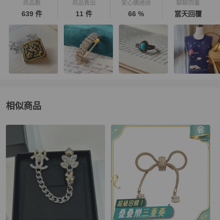
商品數
商品售出
安心購通過
聊聊回覆
639 件
11 件
66 %
當天回覆
相似商品
更多相似
女士配件
推薦精品