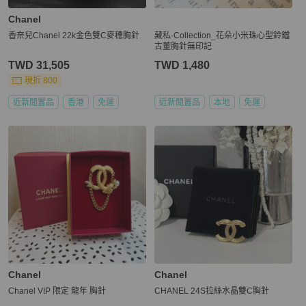
Chanel
香奈兒Chanel 22k金色雙C麥穗胸針
藏私·Collection_花朵小米珠心型鈴鐺
古董胸針無印記
TWD 31,505
TWD 1,480
現折 800
近新閒置品
香港
免運
近新閒置品
本地
免運
Chanel
Chanel
Chanel VIP 限定 龍年 胸針
CHANEL 24S拉絲水晶雙C胸針