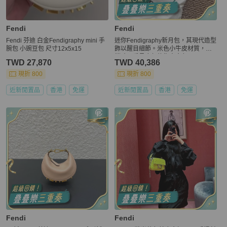
Fendi
Fendi
Fendi 芬迪 白金Fendigraphy mini 手
迷你Fendigraphy新月包，其現代造型
腕包 小豌豆包 尺寸12x5x15
飾以醒目細節。米色小牛皮材質，背
攜時可看見底部的復古金色
TWD 27,870
TWD 40,386
現折 800
現折 800
近新閒置品
香港
免運
近新閒置品
香港
免運
Fendi
Fendi