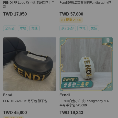
FENDI FF Logo 藍色迷你鏈條包｜全
Fendi超級法式慵懶的Fendigraphy包
新
TWD 17,050
TWD 57,800
現折 2,000
全新品
本地
免運
狀況良好
本地
免運
Fendi
Fendi
FENDI GRAPHY 月牙包 腋下包
FENDI白金小牛皮Fendigraphy MINI
半月手拿包7AS089
TWD 45,800
TWD 19,343