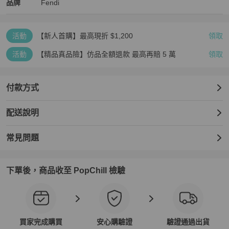
Fendi
Fendi
精品
推薦清單
女包
品牌介紹
品牌
Fendi
活動
【新人首購】最高現折 $1,200
領取
活動
【精品真品險】仿品全額退款 最高再賠 5 萬
領取
付款方式
配送說明
常見問題
下單後，商品收至 PopChill 檢驗
買家完成購買
安心購驗證
驗證通過出貨