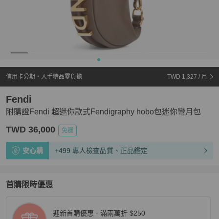
信用卡分期・入手精品零負擔
TWD 1,327
/ 月
Fendi
附購證Fendi 超迷你款式Fendigraphy hobo包迷你彎月包
TWD 36,000
免運
安心購
+499 專人檢查品質、正品鑑定
首購限時優惠
迎新首購優惠 - 滿兩萬折 $250