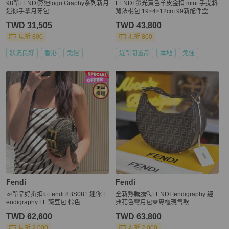
98新FENDI芬迪logo Graphy系列新月
FENDI 螢光黃色羊皮金扣 mini 手提斜
迷你手拿月牙包
背法棍包 19×4×12cm 99新配件盒子
塵袋
TWD 31,505
TWD 43,800
現折 800
現折 800
狀況良好
香港
免運
近新閒置品
本地
免運
Fendi
Fendi
🎉新品好折扣✨Fendi 8BS081 迷你 F
全新熱騰騰🔍FENDI fendigraphy 經
endigraphy FF 豌豆包 棕色
典花色彎月包🤎專櫃現售款
TWD 62,600
TWD 63,800
現折 2,000
現折 2,000