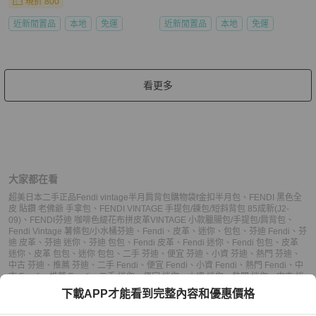
現折 800
近新閒置品
本地
免運
近新閒置品
本地
免運
看更多
大家都在看
超美日本二手正品Fendi vintage半月肩背包購物袋f金扣半月包
、
FENDI 黑色全
皮 貼鑽 老佛爺 手拿包
、
FENDI VINTAGE 手提包/鍊包/短斜背包 85成新(J2-
09)
、
FENDI芬迪 咖啡色緹花布拼皮革VINTAGE 小款臘腸包/手提包/肩背包
、
Fendi Vintage 薯條包/小水桶
芬迪
、
Fendi
、
皮革
、
迷你
、
包包
、
芬迪 Fendi
、
芬
迪 皮革
、
芬迪 迷你
、
芬迪 包包
、
Fendi 皮革
、
Fendi 迷你
、
Fendi 包包
、
皮革
迷你
、
皮革 包包
、
迷你 包包
、
二手 芬迪
、
便宜 芬迪
、
小資 芬迪
、
熱門 芬迪
、
中古 芬迪
、
推薦 芬迪
、
二手 Fendi
、
便宜 Fendi
、
小資 Fendi
、
熱門 Fendi
、
中
古 Fendi
、
推薦 Fendi
、
二手 迷你
、
便宜 迷你
、
小資 迷你
、
熱門 迷你
、
中古 迷
你
、
推薦 迷你
、
二手 包包
、
便宜 包包
、
小資 包包
、
熱門 包包
、
中古 包包
、
推
下載APP才能看到完整內容和優惠價格
薦 包包