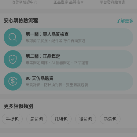
收貨至驗證中心
正品鑑定 品質檢查
平台發貨給買家
安心購檢驗流程
了解更多
PopChill拍拍圈正品驗證、安心購檢驗流程介紹
第一關：專人品質檢查
確認商品狀況、配件等 符合頁面描述
第二關：正品鑑定
專業鑑定團隊、AI 儀器鑑定、正品證書
90 天仿品退貨
出貨錄影、防掉換封條、雙重防護包裝
更多相似類別
更多
Fendi
女包
相似商品推薦
手提包
肩背包
托特包
後背包
斜背包