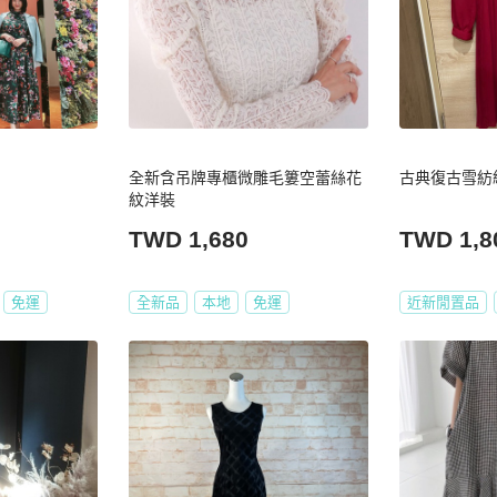
全新含吊牌專櫃微雕毛簍空蕾絲花
古典復古雪紡
紋洋裝
TWD 1,680
TWD 1,8
免運
全新品
本地
免運
近新閒置品