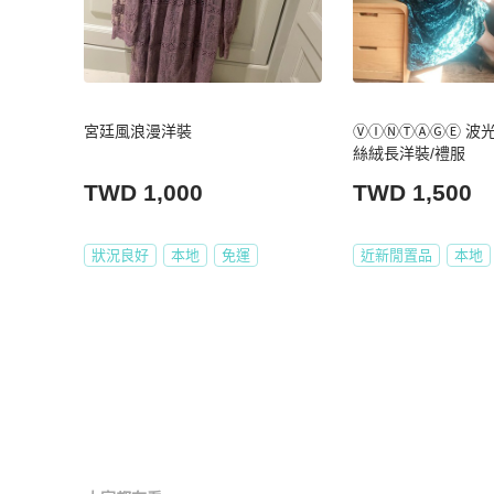
宮廷風浪漫洋裝
ⓋⒾⓃⓉⒶⒼⒺ 波
絲絨長洋裝/禮服
TWD 1,000
TWD 1,500
狀況良好
本地
免運
近新閒置品
本地