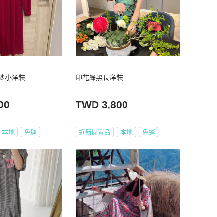
紗小洋裝
印花綠黑長洋裝
00
TWD 3,800
本地
免運
近新閒置品
本地
免運