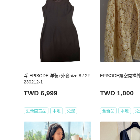
🍒 EPISODE 洋裝+外套size:8 / 2F
EPISODE縷空開襟
230212-1
TWD 6,999
TWD 1,000
近新閒置品
本地
免運
全新品
本地
免