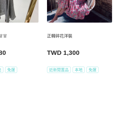
👗
正韓碎花洋裝
80
TWD 1,300
地
免運
近新閒置品
本地
免運