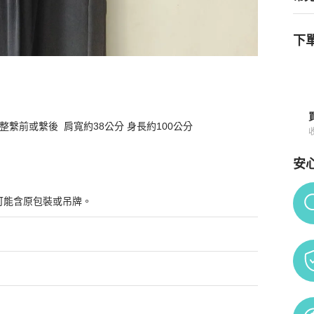
下單
繫前或繫後  肩寬約38公分 身長約100公分
安
Po
可能含原包裝或吊牌。