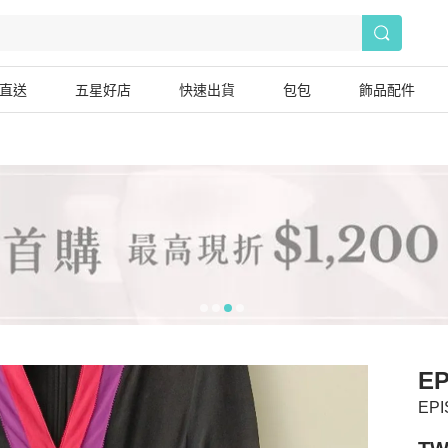
直送
五星好店
快速出貨
包包
飾品配件
E
EP