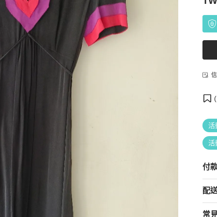
TW
信
(
活
活
付
配
常