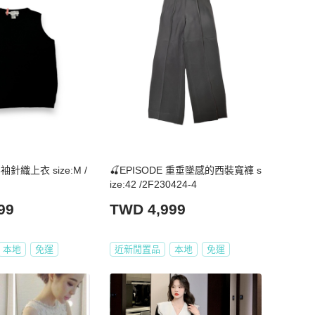
無袖針織上衣 size:M /
🍒EPISODE 重垂墜感的西裝寬褲 s
ize:42 /2F230424-4
99
TWD 4,999
本地
免運
近新閒置品
本地
免運