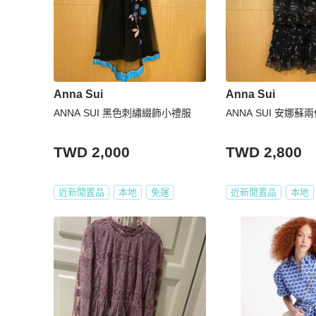
Anna Sui
Anna Sui
ANNA SUI 黑色刺繡綴飾小禮服
ANNA SUI 安娜蘇
TWD 2,000
TWD 2,800
近新閒置品
本地
免運
近新閒置品
本地