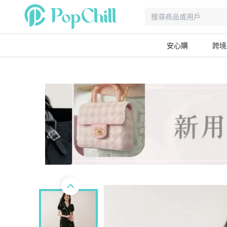
安心購
跨境