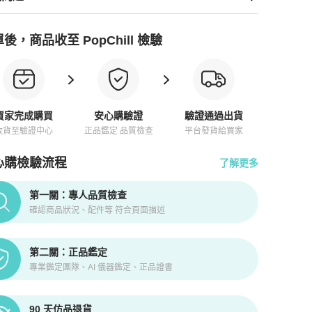
後，商品收至 PopChill 檢驗
買家完成購買
安心購驗證
驗證通過出貨
收貨至驗證中心
正品鑑定 品質檢查
平台發貨給買家
心購檢驗流程
了解更多
pChill拍拍圈正品驗證、安心購檢驗流程介紹
第一關：專人品質檢查
確認商品狀況、配件等 符合頁面描述
第二關：正品鑑定
專業鑑定團隊、AI 儀器鑑定、正品證書
90 天仿品退貨