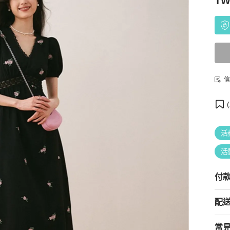
TW
信
(
活
活
付
配
常