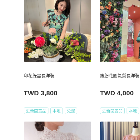
印花綠黑長洋裝
繽紛花園氣質長洋裝
TWD 3,800
TWD 4,000
近新閒置品
本地
免運
近新閒置品
本地