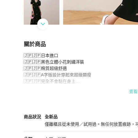
關於商品
關於
🇯🇵🇯🇵日本進口

👗👗黑色立體小花刺繡洋裝👗👗
商品詳情與購買
🇯🇵🇯🇵黑色立體小花刺繡洋裝

🇯🇵🇯🇵棉質超級舒適

🇯🇵🇯🇵A字版設計穿起來超級顯瘦

🇯🇵🇯🇵完全不會黏在身上

🇯🇵🇯🇵經典修飾身型

查看
🇯🇵🇯🇵一件有型方便出門

🇯🇵🇯🇵品質精緻

#Yamatonadeshiko大和拜金女精品

女裝
商品狀態與細節
商品狀況
全新品
#日本進口

僅離櫃且從未使用／試用過。無任何放置痕跡，
#夏季出清特賣

全新品
💖賣場內所有商品大特價💖下單前請私訊💖