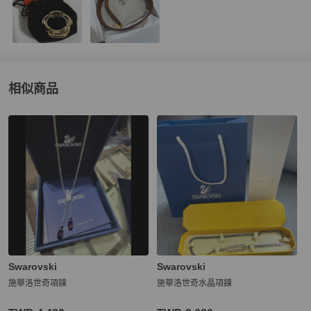
相似商品
更多相似
Swarovski
女士配件
推薦精品
Swarovski
Swarovski
施華洛世奇項鍊
施華洛世奇水晶項鍊