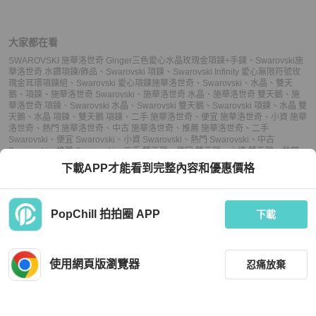
大家都在看
SWAROVSKI 施華洛世奇 Ginger三色愛心水晶玫瑰金項鍊+手鍊
、
Swarovski施
華洛世奇 水鑽項鍊/飾品
、
Swarovski 項鍊
、
Swarovski Infinity 愛心無限符號玫
瑰金耳環項鍊組
、
Swarovski 愛心項鍊
施華洛世奇
、
Swarovski
、
水晶
、
雙天
鵝
、
項鍊
、
施華洛世奇 Swarovski
、
施華洛世奇 水晶
、
施華洛世奇 雙天鵝
、
施
華洛世奇 項鍊
、
Swarovski 水晶
、
Swarovski 雙天鵝
、
Swarovski 項鍊
、
水晶 雙
天鵝
、
水晶 項鍊
、
雙天鵝 項鍊
、
二手 施華洛世奇
、
便宜 施華洛世奇
、
小資 施華
洛世奇
、
熱門 施華洛世奇
、
中古 施華洛世奇
、
推薦 施華洛世奇
、
二手
Swarovski
、
便宜 Swarovski
、
小資 Swarovski
、
熱門 Swarovski
、
中古
Swarovski
、
推薦 Swarovski
、
二手 雙天鵝
、
便宜 雙天鵝
、
小資 雙天鵝
、
熱門
雙天鵝
、
中古 雙天鵝
、
推薦 雙天鵝
、
二手 項鍊
、
便宜 項鍊
、
小資 項鍊
、
熱門
下載APP才能看到完整內容和優惠價格
項鍊
、
中古 項鍊
、
推薦 項鍊
PopChill 拍拍圈 APP
下載
上架
使用網頁版瀏覽器
忍痛放棄
議價
不可購買
收藏
(
11
)
聊聊