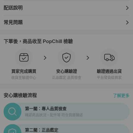
配送說明
常見問題
下單後，商品收至 PopChill 檢驗
買家完成購買
安心購驗證
驗證通過出貨
收貨至驗證中心
正品鑑定 品質檢查
平台發貨給買家
安心購檢驗流程
了解更多
PopChill拍拍圈正品驗證、安心購檢驗流程介紹
第一關：專人品質檢查
確認商品狀況、配件等 符合頁面描述
第二關：正品鑑定