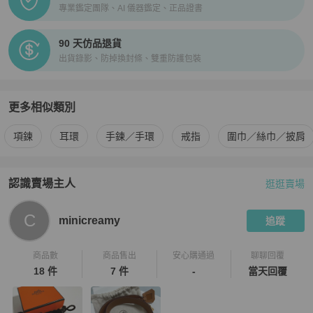
專業鑑定團隊、AI 儀器鑑定、正品證書
90 天仿品退貨
出貨錄影、防掉換封條、雙重防護包裝
更多相似類別
更多
Swarovski
女士配件
相似商品推薦
項鍊
耳環
手鍊／手環
戒指
圍巾／絲巾／披肩
認識賣場主人
逛逛賣場
PopChill 拍拍圈嚴選賣家
minicreamy
介紹
C
minicreamy
追蹤
商品數
商品售出
安心購通過
聊聊回覆
18 件
7 件
-
當天回覆