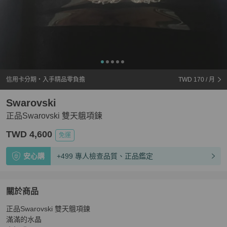
信用卡分期・入手精品零負擔
TWD 170
/ 月
Swarovski
正品Swarovski 雙天䳘項鍊
TWD 4,600
免運
安心購
+499 專人檢查品質、正品鑑定
關於商品
關於
正品Swarovski 雙天䳘項鍊

正品Swarovski 雙天䳘項鍊
商品詳情與購買須知
滿滿的水晶
