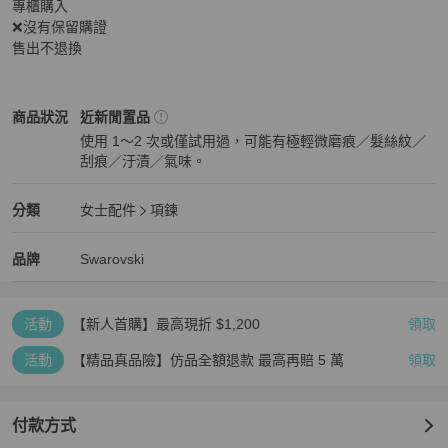
專櫃購入

❌沒有保留購證

售出不退換
Swarovski
女士配件
商品狀態與細節
商品狀況
近新閒置品
使用 1～2 次或僅試用過，可能有極輕微磨痕／髮絲紋／
刮痕／汙漬／氣味。
近新閒置品
Swarovski
女士配件
分類資訊
分類
女士配件
項鍊
女士配件
/
項鍊
推薦
Swarovski
Swarovski
精品
推薦清單
女士配件
品牌介紹
品牌
Swarovski
活動
【新人首購】最高現折 $1,200
領取
活動
【精品真品險】仿品全額退款 最高再賠 5 萬
領取
付款方式