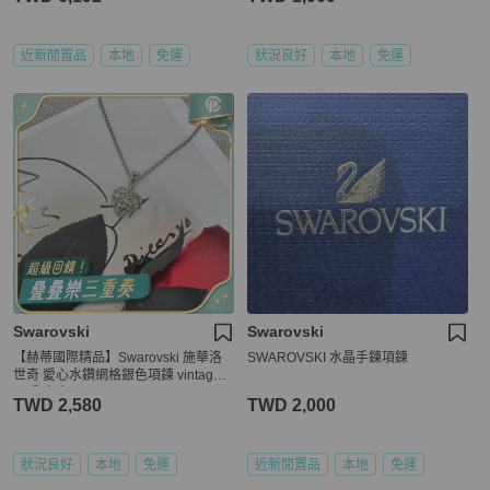
近新閒置品
本地
免運
狀況良好
本地
免運
Swarovski
Swarovski
【赫蒂國際精品】Swarovski 施華洛
SWAROVSKI 水晶手鍊項鍊
世奇 愛心水鑽網格銀色項鍊 vintage
二手 中古
TWD 2,580
TWD 2,000
狀況良好
本地
免運
近新閒置品
本地
免運