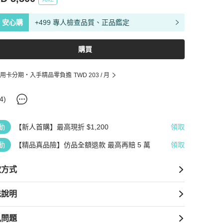
安心購
+499 專人檢查品質、正品鑑定
購買
用卡分期・入手精品零負擔
TWD 203
/ 月
4
)
動
【新人首購】最高現折 $1,200
領取
動
【精品真品險】仿品全額退款 最高再賠 5 萬
領取
款方式
送說明
見問題