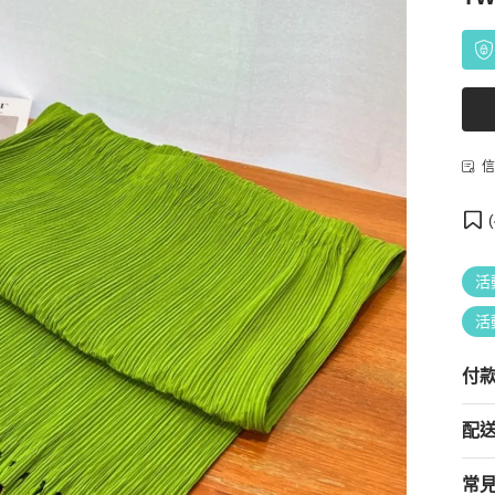
信
(
活
活
付
配
常