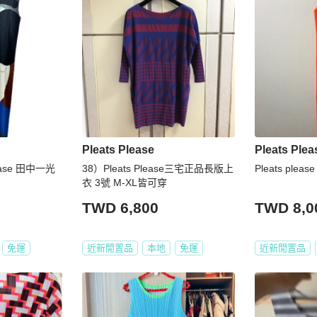
Pleats Please
Pleats Plea
ease 田中一光
38）Pleats Please三宅正品長版上
Pleats
衣 3號 M-XL皆可穿
TWD 6,800
TWD 8,0
免運
近新閒置品
本地
免運
近新閒置品