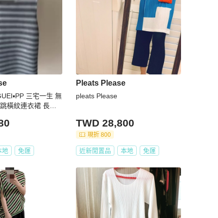
se
Pleats Please
UEI▪️PP 三宅一生 無
pleats Please
橫紋連衣裙 長版
80
TWD 28,800
現折 800
本地
免運
近新閒置品
本地
免運