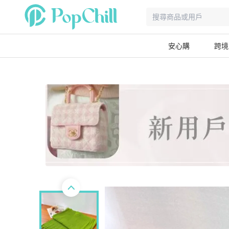
安心購
跨境