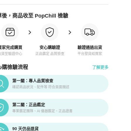
後，商品收至 PopChill 檢驗
買家完成購買
安心購驗證
驗證通過出貨
收貨至驗證中心
正品鑑定 品質檢查
平台發貨給買家
心購檢驗流程
了解更多
pChill拍拍圈正品驗證、安心購檢驗流程介紹
第一關：專人品質檢查
確認商品狀況、配件等 符合頁面描述
第二關：正品鑑定
專業鑑定團隊、AI 儀器鑑定、正品證書
90 天仿品退貨