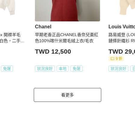
Chanel
Louis Vuitt
mix 開襟羊毛
早期老香正品CHANEL香奈兒棗紅
路易威登 (LOU
白色，二手女
色100%喀什米爾毛絨上衣/毛衣
鏈條針織衫 RW
羊絨混紡二手 
TWD 12,500
TWD 29,
9 折
免運
狀況良好
本地
免運
狀況良好
看更多