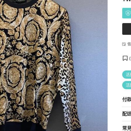
信
(
活
活
付
配
常