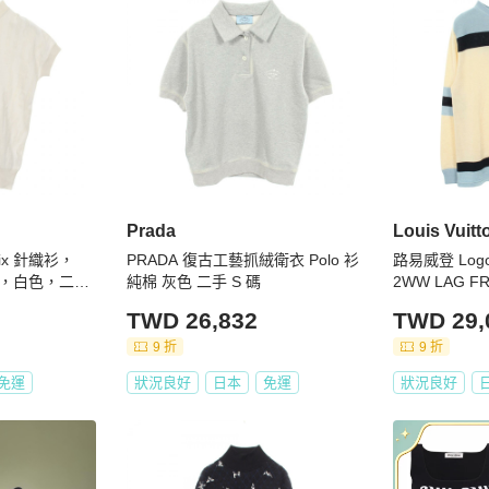
Prada
Louis Vuitt
mix 針織衫，
PRADA 復古工藝抓絨衛衣 Polo 衫
路易威登 Log
，白色，二
純棉 灰色 二手 S 碼
2WW LAG F
色 二手 #S LV
TWD 26,832
TWD 29,
9 折
9 折
免運
狀況良好
日本
免運
狀況良好