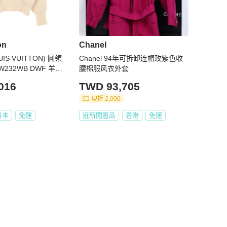
on
Chanel
IS VUITTON) 圓領
Chanel 94年可拆卸连帽玫紫色收
232WB DWF 羊毛
腰棉服风衣外套
S 碼
016
TWD 93,705
現折 2,000
日本
免運
近新閒置品
香港
免運