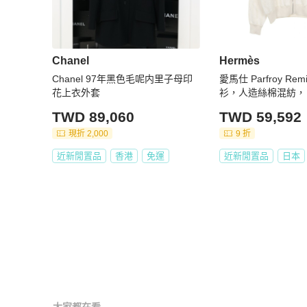
Chanel
Hermès
Chanel 97年黑色毛呢内里子母印
愛馬仕 Parfroy Re
花上衣外套
衫，人造絲棉混紡，
款 #36
TWD 89,060
TWD 59,592
現折 2,000
9 折
近新閒置品
香港
免運
近新閒置品
日本