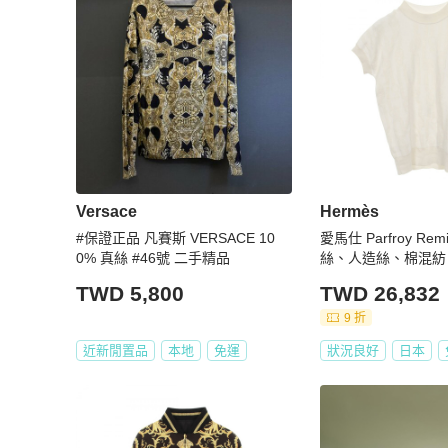
Versace
Hermès
#保證正品 凡賽斯 VERSACE 10
愛馬仕 Parfroy Re
0% 真絲 #46號 二手精品
絲、人造絲、棉混紡
手，女款，34碼
TWD 5,800
TWD 26,832
9 折
近新閒置品
本地
免運
狀況良好
日本