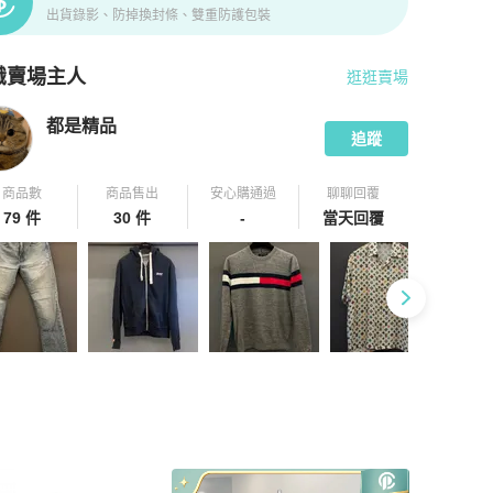
出貨錄影、防掉換封條、雙重防護包裝
識賣場主人
逛逛賣場
pChill 拍拍圈嚴選賣家
都是精品
介紹
都是精品
追蹤
商品數
商品售出
安心購通過
聊聊回覆
79 件
30 件
-
當天回覆