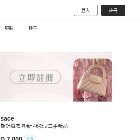
登入
註冊
服裝
鞋子
rsace
斯針織衣 極新 46號 #二手精品
D 7,800
免運