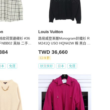
on
Louis Vuitton
紋荷葉邊襯衫 #36
路易威登漸層Monogram針織衫 R
5FNBB02 真絲 二手路
M241Q USO HQN42W 棉 黑白 M
男款
384
TWD 36,660
9 折
日本
免運
狀況良好
日本
免運