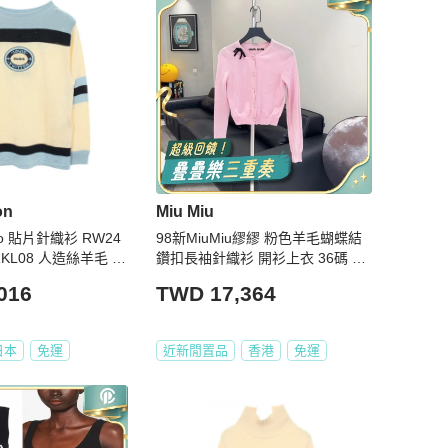
on
Miu Miu
o 貼片針織衫 RW24
98新MiuMiu繆繆 粉色羊毛蝴蝶結
RKL08 人造絲羊毛 米
鑽扣長袖針織衫 開衫上衣 36碼 粉
粉嫩嫩的顏色 初
016
TWD 17,364
日本
免運
近新閒置品
香港
免運