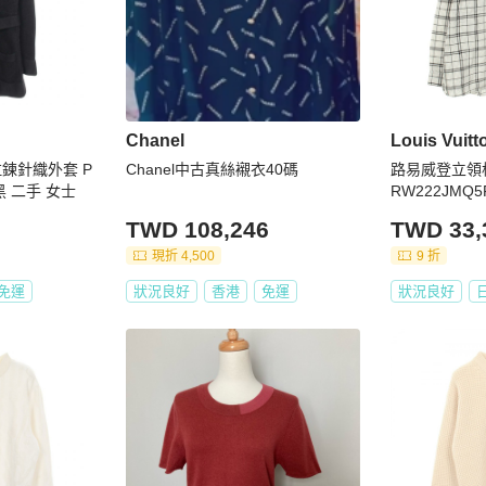
Chanel
Louis Vuitt
 拉鍊針織外套 P
Chanel中古真絲襯衣40碼
路易威登立領格
絨黑 二手 女士
RW222JMQ
易威登
TWD 108,246
TWD 33,
現折 4,500
9 折
免運
狀況良好
香港
免運
狀況良好