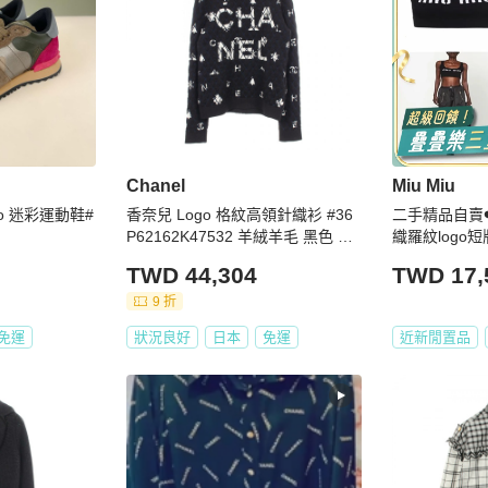
Chanel
Miu Miu
no 迷彩運動鞋#
香奈兒 Logo 格紋高領針織衫 #36
二手精品自賣❤️
P62162K47532 羊絨羊毛 黑色 二
織羅紋logo
手
新.36/S號
TWD 44,304
TWD 17,
9 折
免運
狀況良好
日本
免運
近新閒置品