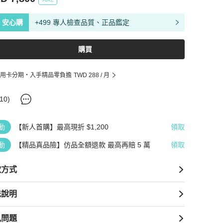
安心購
+499 專人檢查品質、正品鑑定
購買
用卡分期・入手精品零負擔
TWD 288
/ 月
10
)
動
【新人首購】最高現折 $1,200
領取
動
【精品真品險】仿品全額退款 最高再賠 5 萬
領取
款方式
送說明
見問題