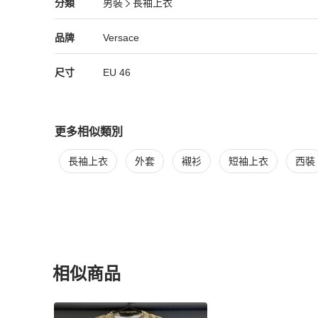
Versace
男裝
分類資訊
分類
男裝
長袖上衣
男裝
/
長袖上衣
推薦
• 肩寬：40公分

Versace
Versace
精品
推薦清單
男裝
品牌介紹
品牌
Versace
• 胸寬：51公分

尺寸
EU
46
• 衣長：66公分

• 袖長：78公分

更多相似類別
• 袖寬：8公分

更多
Versace
男裝
相似商品推薦
長袖上衣
外套
襯衫
短袖上衣
西裝
#實體店面
相似商品
更多相似
Versace
男裝
推薦精品