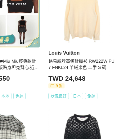
Louis Vuitton
Miu Miu經典款針
路易威登高領針織衫 RW222W PU
短版貼身坦克背心.近
7 FNKL24 羊絨米色 二手 S 碼
550
TWD 24,648
9 折
本地
免運
狀況良好
日本
免運