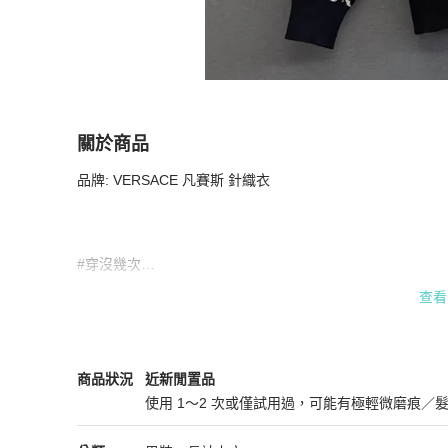
關於商品
關於
品牌: VERSACE 凡賽斯 針織衣

凡賽斯針織衣 極新 46號 #二手精品
商品詳情與
#穿沒幾次

查看
．身高178 體重70 穿起來合身

Versace
男裝
商品狀態與細節
商品狀況
近新閒置品
．尺寸為46號 僅此一件 品項優美 把握機會

使用 1～2 次或僅試用過，可能有極輕微磨痕／
近新閒置品