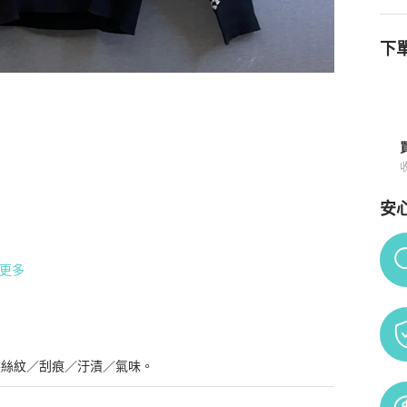
下單
購買須知
安
Po
更多
髮絲紋／刮痕／汙漬／氣味。