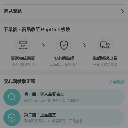
常見問題
下單後，商品收至 PopChill 檢驗
買家完成購買
安心購驗證
驗證通過出貨
收貨至驗證中心
正品鑑定 品質檢查
平台發貨給買家
安心購檢驗流程
了解更多
PopChill拍拍圈正品驗證、安心購檢驗流程介紹
第一關：專人品質檢查
確認商品狀況、配件等 符合頁面描述
第二關：正品鑑定
專業鑑定團隊、AI 儀器鑑定、正品證書