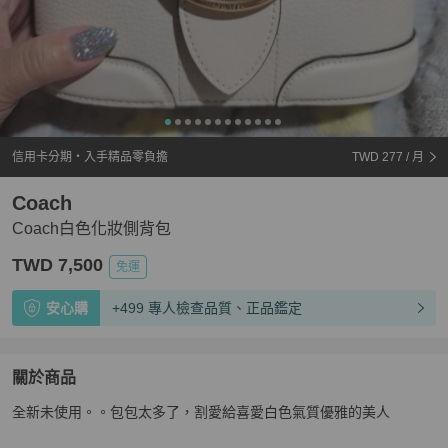
信用卡分期・入手精品零負擔
TWD 277
/ 月
Coach
Coach白色化妝側背包
TWD 7,500
免運
安心購
+499 專人檢查品質、正品鑑定
關於商品
關於
全新未使用。。包包太多了，割愛給喜愛白色氣質優雅的美人
Coach白色化妝側背包
商品詳情與購買須知