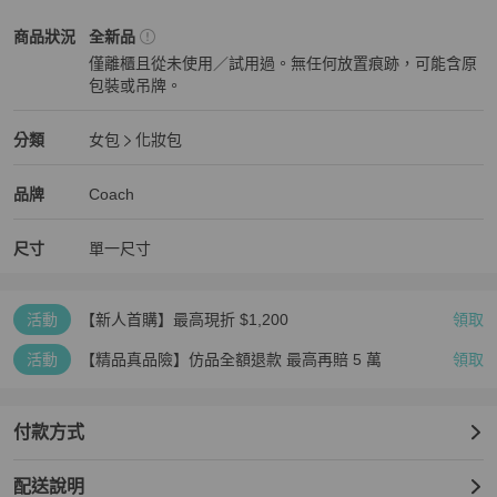
Coach
女包
商品狀態與細節
商品狀況
全新品
僅離櫃且從未使用／試用過。無任何放置痕跡，可能含原
包裝或吊牌。
全新品
Coach
女包
分類資訊
分類
女包
化妝包
女包
/
化妝包
推薦
Coach
Coach
精品
推薦清單
女包
品牌介紹
品牌
Coach
尺寸
單一尺寸
活動
【新人首購】最高現折 $1,200
領取
活動
【精品真品險】仿品全額退款 最高再賠 5 萬
領取
付款方式
配送說明