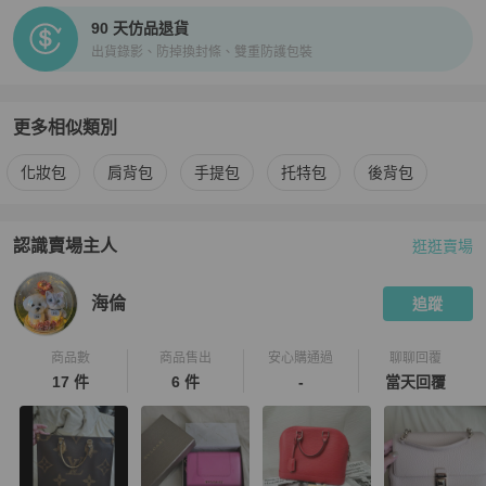
90 天仿品退貨
出貨錄影、防掉換封條、雙重防護包裝
更多相似類別
更多
Coach
女包
相似商品推薦
化妝包
肩背包
手提包
托特包
後背包
認識賣場主人
逛逛賣場
PopChill 拍拍圈嚴選賣家
海倫
介紹
海倫
追蹤
商品數
商品售出
安心購通過
聊聊回覆
17 件
6 件
-
當天回覆