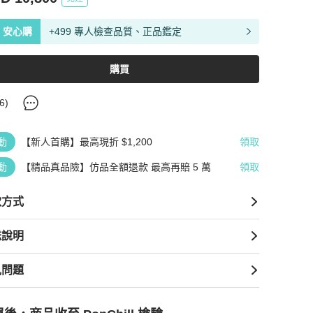
安心購
+499 專人檢查品質、正品鑑定
購買
6
)
動
【新人首購】最高現折 $1,200
領取
動
【精品真品險】仿品全額退款 最高再賠 5 萬
領取
款方式
送說明
見問題