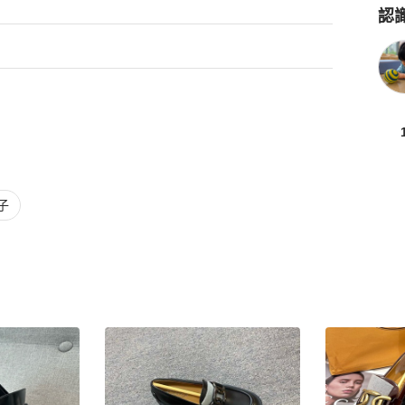
認
Po
子