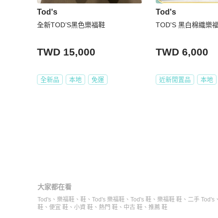
Tod's
Tod's
全新TOD’S黑色樂福鞋
TOD'S 黑白棉織樂
TWD 15,000
TWD 6,000
全新品
本地
免運
近新閒置品
本地
大家都在看
Tod's
、
樂福鞋
、
鞋
、
Tod's 樂福鞋
、
Tod's 鞋
、
樂福鞋 鞋
、
二手 Tod's
鞋
、
便宜 鞋
、
小資 鞋
、
熱門 鞋
、
中古 鞋
、
推薦 鞋