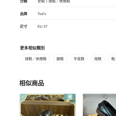
Tod's
女鞋
分類資訊
分類
女鞋
球鞋／休閒鞋
女鞋
/
球鞋／休閒鞋
推薦
Tod's
Tod's
精品
推薦清單
女鞋
品牌介紹
品牌
Tod's
尺寸
EU
37
更多相似類別
更多
Tod's
女鞋
相似商品推薦
球鞋／休閒鞋
跟鞋
平底鞋
拖鞋
靴
相似商品
更多相似
Tod's
女鞋
推薦精品