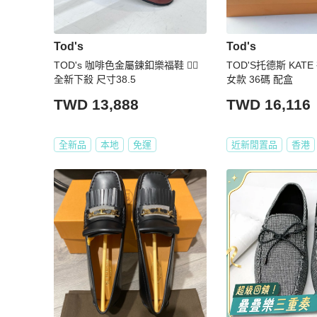
Tod's
Tod's
TOD's 咖啡色金屬鍊釦樂福鞋 ❤️‍🔥
TOD'S托德斯 KAT
全新下殺 尺寸38.5
女款 36碼 配盒
TWD 13,888
TWD 16,116
全新品
本地
免運
近新閒置品
香港