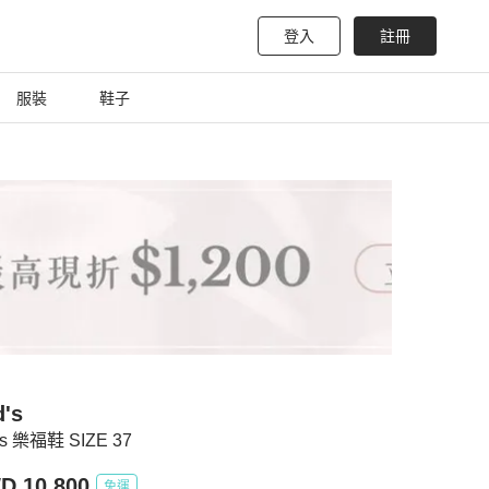
登入
註冊
服裝
鞋子
d's
's 樂福鞋 SIZE 37
D 10,800
免運