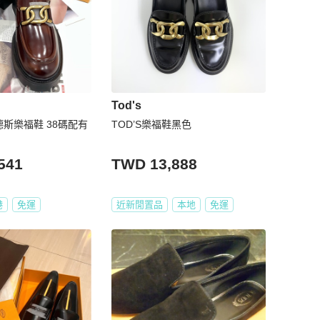
Tod's
樂福鞋 38碼配有
TOD’S樂福鞋黑色
541
TWD 13,888
港
免運
近新閒置品
本地
免運