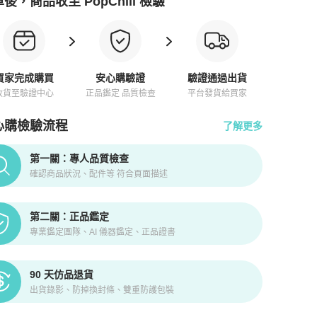
後，商品收至 PopChill 檢驗
買家完成購買
安心購驗證
驗證通過出貨
收貨至驗證中心
正品鑑定 品質檢查
平台發貨給買家
心購檢驗流程
了解更多
pChill拍拍圈正品驗證、安心購檢驗流程介紹
第一關：專人品質檢查
確認商品狀況、配件等 符合頁面描述
第二關：正品鑑定
專業鑑定團隊、AI 儀器鑑定、正品證書
90 天仿品退貨
出貨錄影、防掉換封條、雙重防護包裝