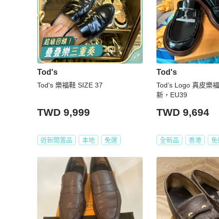
Tod's
Tod's
Tod's 樂福鞋 SIZE 37
Tod’s Logo 真皮樂
新，EU39
TWD 9,999
TWD 9,694
近新閒置品
本地
免運
全新品
香港
免