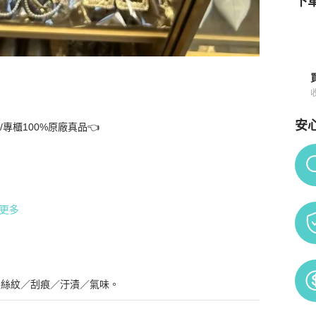
下單
安
櫃100%原廠真品👈 

Po
更多
髮絲紋／刮痕／汙漬／氣味。