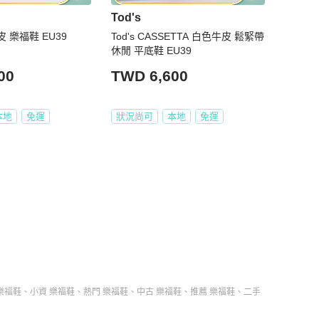
Tod's
牛皮 樂福鞋 EU39
Tod's CASSETTA 白色牛皮 鬆緊帶
休閒 平底鞋 EU39
00
TWD 6,600
本地
免運
狀況尚可
本地
免運
樂福鞋
、
小資 樂福鞋
、
熱門 樂福鞋
、
中古 樂福鞋
、
推薦 樂福鞋
、
二手