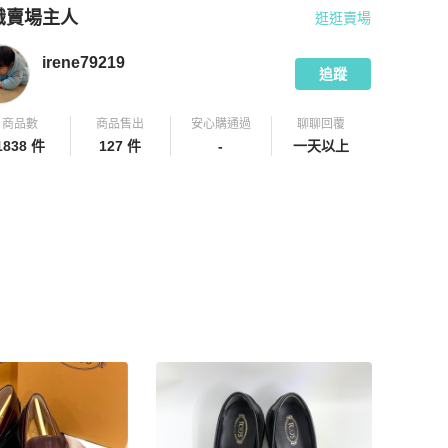
識賣場主人
逛逛賣場
pChill 拍拍圈嚴選賣家
irene79219
介紹
irene79219
追蹤
商品數
商品售出
安心購通過
聊聊回覆
1838 件
127 件
-
一天以上