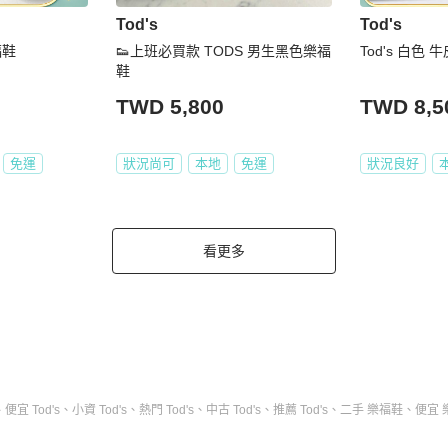
Tod's
Tod's
福鞋
👟上班必買款 TODS 男生黑色樂福
Tod's 白色 
鞋
TWD 5,800
TWD 8,5
免運
狀況尚可
本地
免運
狀況良好
看更多
、
便宜 Tod's
、
小資 Tod's
、
熱門 Tod's
、
中古 Tod's
、
推薦 Tod's
、
二手 樂福鞋
、
便宜 