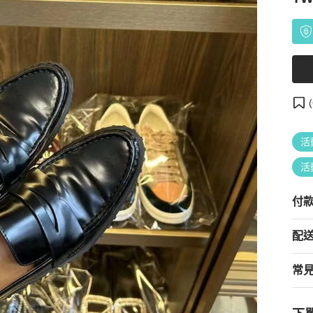
(
活
活
付
配
常