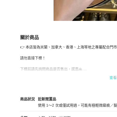
關於商品
關於
👉 本店皆為米蘭、加拿大、香港、上海等地之專屬配合門市/專
Tod's 樂福鞋 SIZE 37
商品詳情與購買須知
請勿直接下標！

下標前請先詢問商品是否售出，感恩🙏 

查看
支持零卡分期歡迎詢問
Tod's
女鞋
商品狀態與細節
商品狀況
近新閒置品
使用 1～2 次或僅試用過，可能有極輕微磨痕／
近新閒置品