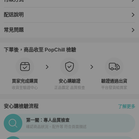
尺寸：54-16-140MM

配送說明
配件：原廠眼鏡盒、原廠鏡布、原廠保證說明書(皆依原廠出貨為準)

常見問題
🏠高雄麗睛眼鏡公司-高雄首家NIKON視光體驗中心
下單後，商品收至 PopChill 檢驗
買家完成購買
安心購驗證
驗證通過出貨
收貨至驗證中心
正品鑑定 品質檢查
平台發貨給買家
安心購檢驗流程
了解更多
PopChill拍拍圈正品驗證、安心購檢驗流程介紹
第一關：專人品質檢查
確認商品狀況、配件等 符合頁面描述