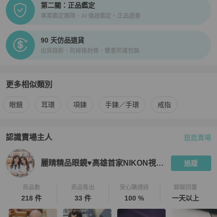
第二關：正品鑑定
專業鑑定團隊、AI 儀器鑑定、正品證書
90 天仿品退貨
出貨錄影、防掉換封條、雙重防護包裝
更多相似類別
更多
Chanel
女士配件
相似商品推薦
眼鏡
耳環
項鍊
手鍊／手環
戒指
認識賣場主人
逛逛賣場
PopChill 拍拍圈嚴選賣家
麗睛精品眼鏡♥高雄首家NIKON視光
麗睛精品眼鏡♥高雄首家NIKON視光中心
追蹤
商品數
商品售出
安心購通過
聊聊回覆
218 件
33 件
100 %
一天以上