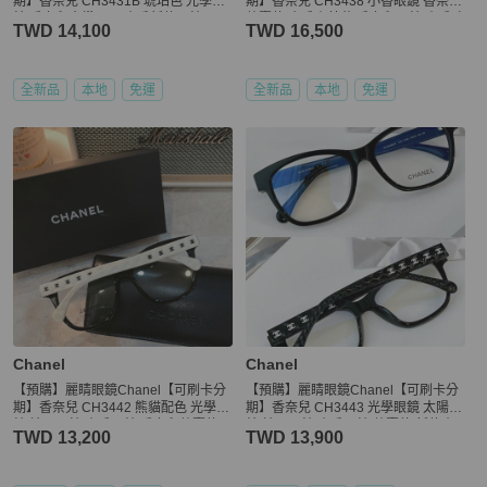
期】香奈兒 CH3431B 琥珀色 光學眼
期】香奈兒 CH3438 小香眼鏡 香奈兒
鏡 香奈兒水鑽logo 小香新款眼鏡
熱賣款 小香山茶花 香奈兒眼鏡 小香珍
TWD 14,100
TWD 16,500
珠
全新品
本地
免運
全新品
本地
免運
Chanel
Chanel
【預購】麗睛眼鏡Chanel【可刷卡分
【預購】麗睛眼鏡Chanel【可刷卡分
期】香奈兒 CH3442 熊貓配色 光學眼
期】香奈兒 CH3443 光學眼鏡 太陽眼
鏡 精品眼鏡 小香眼鏡 香奈兒熱賣款
鏡 精品眼鏡 小香眼鏡 熱賣款 新款小
TWD 13,200
TWD 13,900
小香熱賣款
香