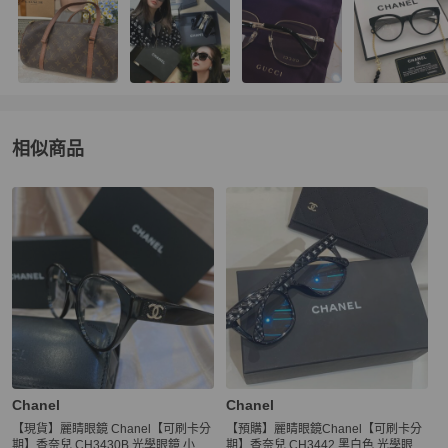
相似商品
更多相似
Chanel
女士配件
推薦精品
Chanel
Chanel
【現貨】麗睛眼鏡 Chanel【可刷卡分
【預購】麗睛眼鏡Chanel【可刷卡分
期】香奈兒 CH3430B 光學眼鏡 小香
期】香奈兒 CH3442 黑白色 光學眼鏡