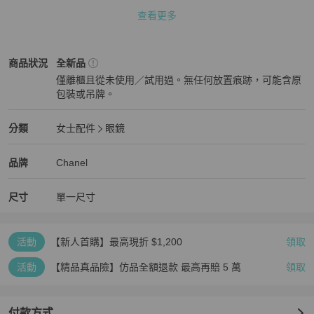
查看更多
此款太美，經典時尚框型，不挑臉型♥

Chanel
女士配件
商品狀態與細節
商品狀況
全新品
僅離櫃且從未使用／試用過。無任何放置痕跡，可能含原
＊歐美框鼻墊較低，會較貼臉，可另外加價製作塑膠鼻墊增高，歡迎
包裝或吊牌。
私訊小編詢問唷＊

全新品
Chanel
女士配件
分類資訊
分類
女士配件
眼鏡
女士配件
/
眼鏡
推薦
品名：【Chanel】光學眼鏡 CH3420QB 501

Chanel
Chanel
精品
推薦清單
女士配件
品牌介紹
品牌
Chanel
品牌：Chanel

尺寸
單一尺寸
類型：光學眼鏡

活動
【新人首購】最高現折 $1,200
領取
型號：CH3420QB 501

活動
【精品真品險】仿品全額退款 最高再賠 5 萬
領取
產地：義大利

商品狀況：100%全新品

付款方式