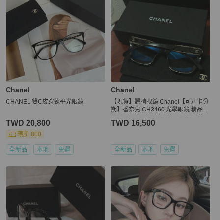
Chanel
Chanel
CHANEL 雙C皮穿鍊平光眼鏡
【現貨】麗睛眼鏡 Chanel【可刷卡分
期】香奈兒 CH3460 光學眼鏡 精品眼
鏡 小香眼鏡 小香基本款 小香熱賣款
TWD 20,800
TWD 16,500
現折 800
全新品
本地
免運
全新品
本地
免運