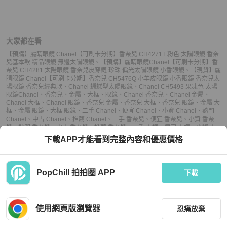
大家都在看
【預購】麗睛眼鏡 Chanel【可刷卡分期】香奈兒 CH4271T 粉色 太陽眼鏡 香奈
兒基本款 精品眼鏡 無邊太陽眼鏡
、
【預購】麗睛眼鏡Chanel【可刷卡分期】香
奈兒 CH4281 太陽眼鏡 香奈兒皮穿鏈 珍珠 偏光太陽眼鏡 小香眼鏡
、
【現貨】麗
睛眼鏡 Chanel【可刷卡分期】香奈兒 CH5476Q 小羊皮眼鏡 小香眼鏡 香奈兒太
陽眼鏡 香奈兒經典款
、
Chanel 蝴蝶型太陽眼鏡
、
Chanel CH5493 果凍色 太陽
眼鏡
Chanel
、
香奈兒
、
金屬
、
大框
、
眼鏡
、
Chanel 香奈兒
、
Chanel 金屬
、
Chanel 大框
、
Chanel 眼鏡
、
香奈兒 金屬
、
香奈兒 大框
、
香奈兒 眼鏡
、
金屬 大
框
、
金屬 眼鏡
、
大框 眼鏡
、
二手 Chanel
、
便宜 Chanel
、
小資 Chanel
、
熱門
Chanel
、
中古 Chanel
、
推薦 Chanel
、
二手 香奈兒
、
便宜 香奈兒
、
小資 香奈
兒
、
熱門 香奈兒
、
中古 香奈兒
、
推薦 香奈兒
、
二手 大框
、
便宜 大框
、
小資 大
框
、
熱門 大框
、
中古 大框
、
推薦 大框
、
二手 眼鏡
、
便宜 眼鏡
、
小資 眼鏡
、
熱
下載APP才能看到完整內容和優惠價格
門 眼鏡
、
中古 眼鏡
、
推薦 眼鏡
PopChill 拍拍圈 APP
下載
上架
使用網頁版瀏覽器
忍痛放棄