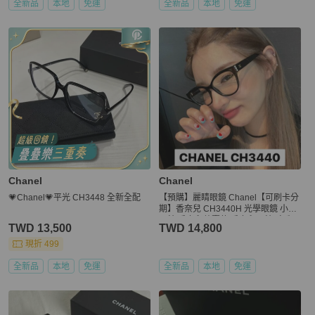
全新品
本地
免運
全新品
本地
免運
Chanel
Chanel
💗Chanel💗平光 CH3448 全新全配
【預購】麗睛眼鏡 Chanel【可刷卡分
期】香奈兒 CH3440H 光學眼鏡 小香
眼鏡 香奈兒熱賣款 香奈兒眼鏡 珍珠
TWD 13,500
TWD 14,800
現折 499
全新品
本地
免運
全新品
本地
免運