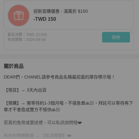
迎新首購優惠 - 滿萬折 $150
-TWD 150
最低消費：
TWD 10,000
領券
有效期限：
2026-09-06
關於商品
關於
DEAR們，CHANEL請參考商品名稱最前面的庫存標示哦！

【預購】麗睛眼鏡 Chanel【可刷卡分期】香奈兒 CH34
【現貨】→ 3天內出貨

【預購】→ 需等待約1-3個月哦，不接急單🙏🏻，拜託可以等待再下
單才不會造成雙方不愉快🙏🏻

若真的急用或要送禮，可以私訊詢問哦❤️

有任何問題歡迎 → 【私訊聊聊】❤️
