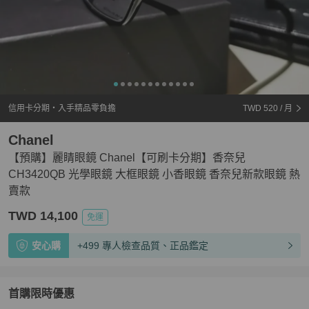
信用卡分期・入手精品零負擔
TWD 520
/ 月
Chanel
【預購】麗睛眼鏡 Chanel【可刷卡分期】香奈兒
CH3420QB 光學眼鏡 大框眼鏡 小香眼鏡 香奈兒新款眼鏡 熱
賣款
TWD 14,100
免運
安心購
+499 專人檢查品質、正品鑑定
首購限時優惠