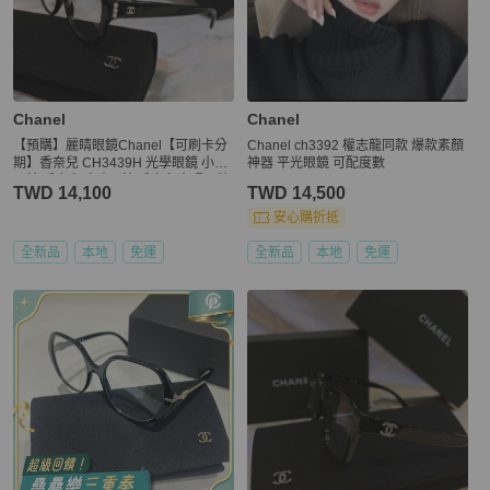
Chanel
Chanel
【預購】麗睛眼鏡Chanel【可刷卡分
Chanel ch3392 權志龍同款 爆款素顏
期】香奈兒 CH3439H 光學眼鏡 小香
神器 平光眼鏡 可配度數
眼鏡 香奈兒珍珠眼鏡 香奈兒太陽眼鏡
TWD 14,100
TWD 14,500
安心購折抵
全新品
本地
免運
全新品
本地
免運