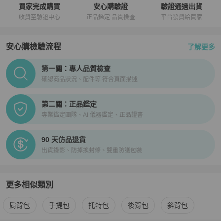
買家完成購買
安心購驗證
驗證通過出貨
收貨至驗證中心
正品鑑定 品質檢查
平台發貨給買家
安心購檢驗流程
了解更多
PopChill拍拍圈正品驗證、安心購檢驗流程介紹
第一關：專人品質檢查
確認商品狀況、配件等 符合頁面描述
第二關：正品鑑定
專業鑑定團隊、AI 儀器鑑定、正品證書
90 天仿品退貨
出貨錄影、防掉換封條、雙重防護包裝
更多相似類別
更多
Mulberry
女包
相似商品推薦
肩背包
手提包
托特包
後背包
斜背包