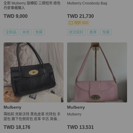
全新 Mulberry 旋轉釦 三摺短夾 綠色
Mulberry Crossbody Bag
丹麥專櫃購入
TWD 9,000
TWD 21,730
現折 800
全新品
本地
免運
狀況良好
香港
免運
Mulberry
Mulberry
瑪柏莉 貝斯沃特 黑色皮革 托特包 手
Mulberry
提包 腋下包側背包 皮革 中古 英倫風
mulberry bayswater black shoulder b
TWD 18,176
TWD 13,531
ag