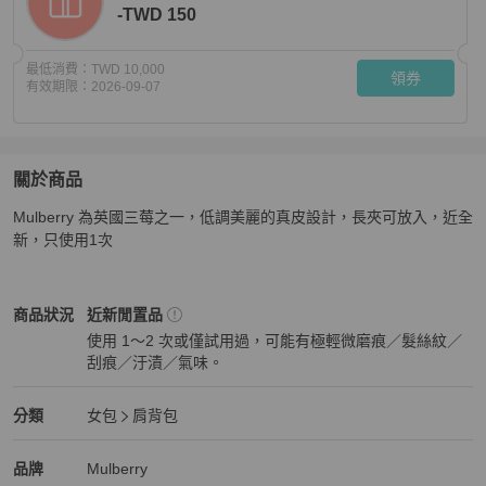
-TWD 150
最低消費：
TWD 10,000
領券
有效期限：
2026-09-07
關於商品
關於
Mulberry 為英國三莓之一，低調美麗的真皮設計，長夾可放入，近全
Mulberry 英國最夯品牌小羊皮包
商品詳情與購買須知
新，只使用1次
Mulberry
女包
商品狀態與細節
商品狀況
近新閒置品
使用 1～2 次或僅試用過，可能有極輕微磨痕／髮絲紋／
刮痕／汙漬／氣味。
近新閒置品
Mulberry
女包
分類資訊
分類
女包
肩背包
女包
/
肩背包
推薦
Mulberry
Mulberry
精品
推薦清單
女包
品牌介紹
品牌
Mulberry