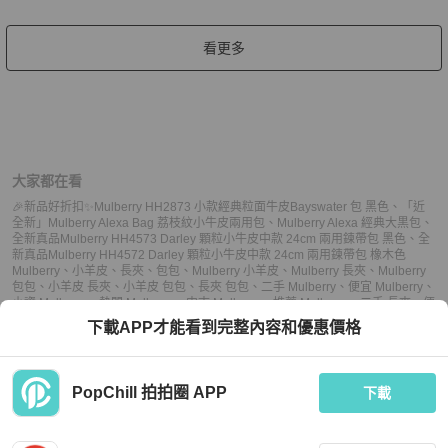
看更多
大家都在看
🎉新品好折扣✨Mulberry HH2873 小款經典粒面牛皮Bayswater 包 黑色
、
「近
全新」Mulberry Alexa Bag 荔枝紋小牛皮兩用包
、
Mulberry Alexa 經典大黒包
、
全新真品Mulberry HH4573 Darley 顆粒小牛皮中款 24cm 兩用鍊帶包 黑色
、
全
新真品Mulberry HH4572 Darley 顆粒小牛皮中款 24cm 兩用鍊帶包 橡木色
Mulberry
、
小羊皮
、
長夾
、
包包
、
Mulberry 小羊皮
、
Mulberry 長夾
、
Mulberry
包包
、
小羊皮 長夾
、
小羊皮 包包
、
長夾 包包
、
二手 Mulberry
、
便宜 Mulberry
、
小資 Mulberry
、
熱門 Mulberry
、
中古 Mulberry
、
推薦 Mulberry
、
二手 長夾
、
便
宜 長夾
、
小資 長夾
、
熱門 長夾
、
中古 長夾
、
推薦 長夾
、
二手 包包
、
便宜 包
下載APP才能看到完整內容和優惠價格
包
、
小資 包包
、
熱門 包包
、
中古 包包
、
推薦 包包
PopChill 拍拍圈 APP
下載