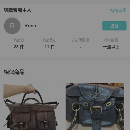
認識賣場主人
逛逛賣場
PopChill 拍拍圈嚴選賣家
Rose
介紹
R
Rose
追蹤
商品數
商品售出
安心購通過
聊聊回覆
28 件
11 件
-
一週以上
相似商品
更多相似
Mulberry
女包
推薦精品