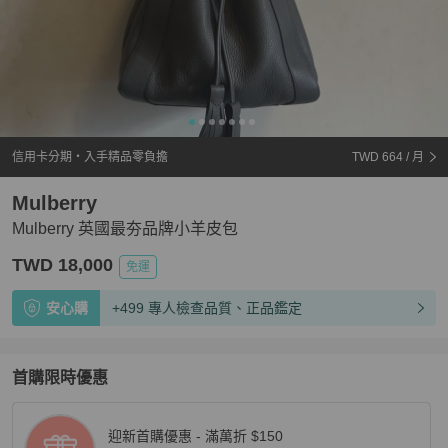
信用卡分期・入手精品零負擔
TWD 664
/ 月
Mulberry
Mulberry 英國最夯品牌小羊皮包
TWD 18,000
免運
安心購
+499 專人檢查品質、正品鑑定
首購限時優惠
迎新首購優惠 - 滿萬折 $150