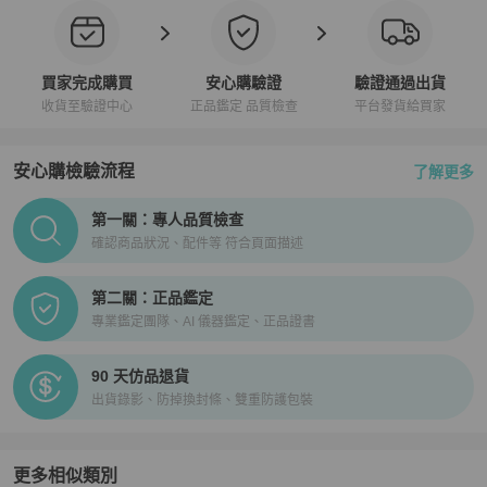
買家完成購買
安心購驗證
驗證通過出貨
收貨至驗證中心
正品鑑定 品質檢查
平台發貨給買家
安心購檢驗流程
了解更多
PopChill拍拍圈正品驗證、安心購檢驗流程介紹
第一關：專人品質檢查
確認商品狀況、配件等 符合頁面描述
第二關：正品鑑定
專業鑑定團隊、AI 儀器鑑定、正品證書
90 天仿品退貨
出貨錄影、防掉換封條、雙重防護包裝
更多相似類別