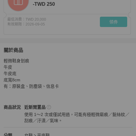
-TWD 250
最低消費：
TWD 20,000
領券
有效期限：
2026-09-05
關於商品
關於
輕微鞋身划痕

Tod’s 牛皮純色麻花扣樂福鞋平底鞋38碼
商品詳情與購買
牛皮

牛皮底

底寬8cm

有：原裝盒、防塵袋、信息卡
Tod's
女鞋
商品狀態與細節
商品狀況
近新閒置品
使用 1～2 次或僅試用過，可能有極輕微磨痕／髮絲紋／
刮痕／汙漬／氣味。
近新閒置品
Tod's
女鞋
分類資訊
分類
女鞋
平底鞋