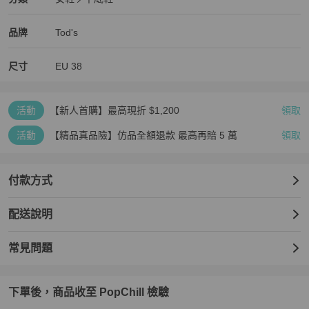
女鞋
/
平底鞋
推薦
Tod's
Tod's
精品
推薦清單
女鞋
品牌介紹
品牌
Tod's
尺寸
EU
38
活動
【新人首購】最高現折 $1,200
領取
活動
【精品真品險】仿品全額退款 最高再賠 5 萬
領取
付款方式
配送說明
常見問題
下單後，商品收至 PopChill 檢驗