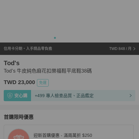
信用卡分期・入手精品零負擔
TWD 848
/ 月
Tod's
Tod’s 牛皮純色麻花扣樂福鞋平底鞋38碼
TWD 23,000
免運
安心購
+499 專人檢查品質、正品鑑定
首購限時優惠
迎新首購優惠 - 滿兩萬折 $250