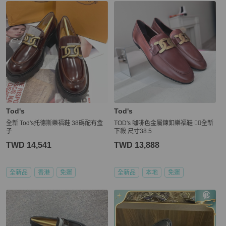
更多相似
Tod's
女鞋
推薦精品
Tod's
Tod's
全新 Tod's托德斯樂福鞋 38碼配有盒
TOD's 咖啡色金屬鍊釦樂福鞋 ❤️‍🔥全新
子
下殺 尺寸38.5
TWD 14,541
TWD 13,888
全新品
香港
免運
全新品
本地
免運