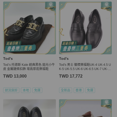
Tod's
Tod's
Tod’s 托德斯 Kate 經典黑色 拋光小牛
Tod's 男士 徽標樂福鞋UK-4 UK-4.5 U
皮 金屬鏈條扣飾 增高厚底樂福鞋
K-5 UK-5.5 UK-6 UK-6.5 UK-7 UK-7.
5 UK-8 UK-8.5 UK-9 UK-9.5 UK-10 U
TWD 13,000
TWD 17,772
K-10.5 UK-11 UK-11.5 UK-12 UK-12.
5碼
狀況良好
本地
免運
全新品
香港
免運