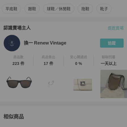
更多
Tod's
女鞋
相似商品推薦
平底鞋
跟鞋
球鞋／休閒鞋
拖鞋
靴子
認識賣場主人
逛逛賣場
PopChill 拍拍圈嚴選賣家
換一 Renew Vintage
介紹
換一 Renew Vintage
追蹤
商品數
商品售出
安心購通過
聊聊回覆
223 件
17 件
0 %
一天以上
相似商品