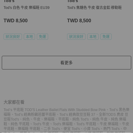
Tod's
Tod's
Tod's 白色 牛皮 樂福鞋 EU39
Tod's 焦糖色 牛皮 復古金釦 穆勒鞋
TWD 8,500
TWD 8,500
狀況良好
本地
免運
狀況良好
本地
免運
看更多
大家都在看
Tod’s 平底鞋 TOD'S Leather Ballet Flats With Studded Bow Pink
、
Tod’s 黑色樂
福鞋
、
Tod’s 經典粉藕芭蕾平底鞋
、
Tod’s 經典款豆豆鞋 37
、
全新TODS 麂皮 豆
豆鞋
Tod's
、
純色
、
牛皮
、
樂福鞋
、
平底鞋
、
純色 Tod's
、
純色 牛皮
、
純色 樂福
鞋
、
純色 平底鞋
、
Tod's 牛皮
、
Tod's 樂福鞋
、
Tod's 平底鞋
、
牛皮 樂福鞋
、
牛皮
平底鞋
、
樂福鞋 平底鞋
、
二手 Tod's
、
便宜 Tod's
、
小資 Tod's
、
熱門 Tod's
、
中