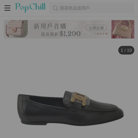
搜尋商品或用戶
1
/
10