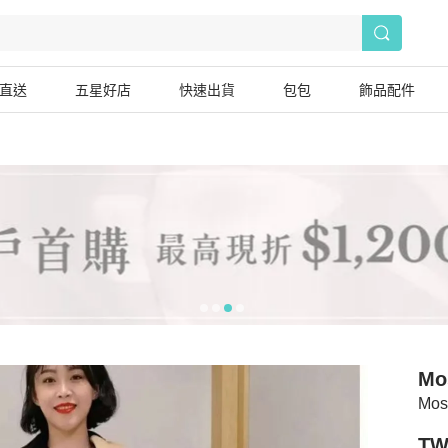
直送
五星好店
快速出貨
包包
飾品配件
Mo
Mo
TW