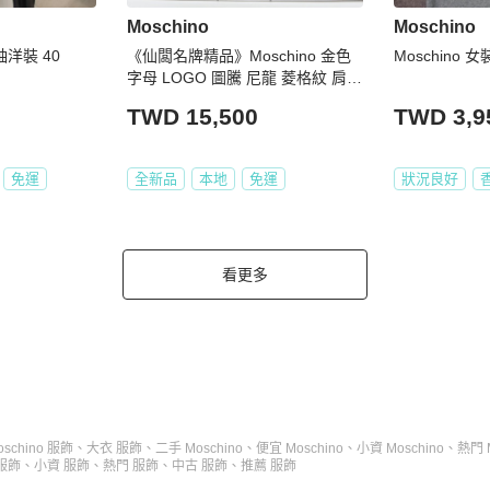
Moschino
Moschino
袖洋裝 40
《仙闆名牌精品》Moschino 金色
Moschino 
字母 LOGO 圖騰 尼龍 菱格紋 肩背
包 後背包 手提包
TWD 15,500
TWD 3,9
免運
全新品
本地
免運
狀況良好
看更多
oschino 服飾
、
大衣 服飾
、
二手 Moschino
、
便宜 Moschino
、
小資 Moschino
、
熱門 M
服飾
、
小資 服飾
、
熱門 服飾
、
中古 服飾
、
推薦 服飾