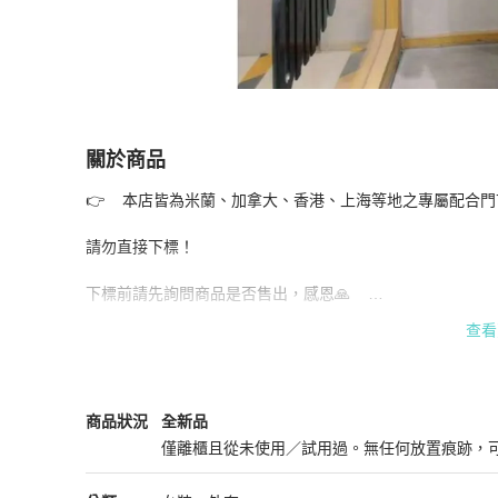
關於商品
關於
👉    本店皆為米蘭、加拿大、香港、上海等地之專屬配合門市/專
Moschino 新款大衣 全新40號 原價打完折扣198
請勿直接下標！

下標前請先詢問商品是否售出，感恩🙏    

查看
支持零卡分期  歡迎詢問
Moschino
女裝
商品狀態與細節
商品狀況
全新品
僅離櫃且從未使用／試用過。無任何放置痕跡，
全新品