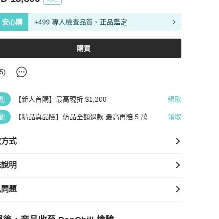
安心購
+499 專人檢查品質、正品鑑定
購買
5
)
動
【新人首購】最高現折 $1,200
領取
動
【精品真品險】仿品全額退款 最高再賠 5 萬
領取
款方式
送說明
見問題