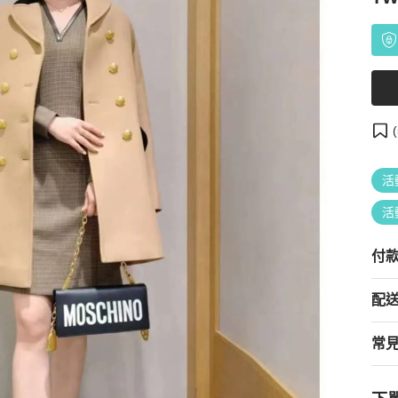
(
活
活
付
配
常