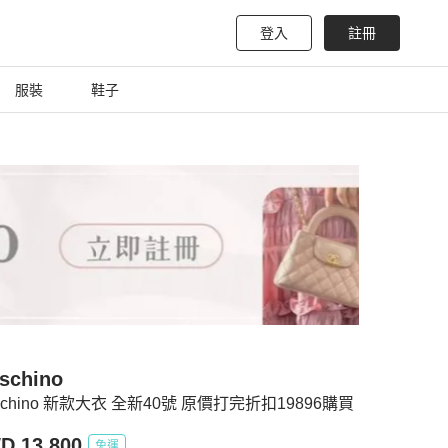
登入
註冊
服裝
鞋子
schino
schino 新款大衣 全新40號 原價打完折扣19896購買
D 13,800
免運