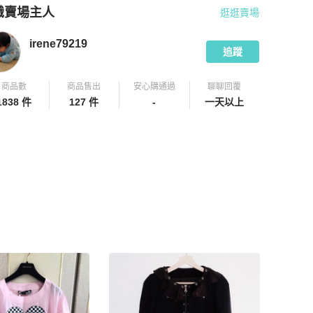
識賣場主人
逛逛賣場
pChill 拍拍圈嚴選賣家
irene79219
介紹
irene79219
追蹤
商品數
商品售出
安心購通過
聊聊回覆
1838 件
127 件
-
一天以上