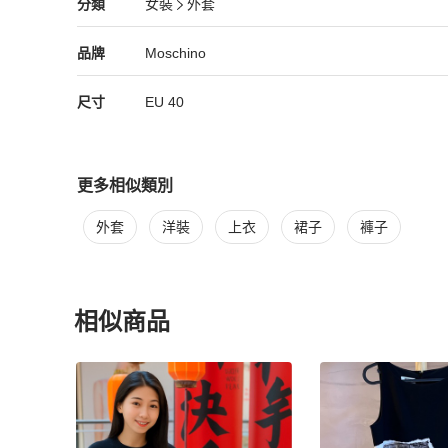
Moschino
女裝
分類資訊
分類
女裝
外套
女裝
/
外套
推薦
Moschino
Moschino
精品
推薦清單
女裝
品牌介紹
品牌
Moschino
尺寸
EU
40
更多相似類別
更多
Moschino
女裝
相似商品推薦
外套
洋裝
上衣
裙子
褲子
相似商品
更多相似
Moschino
女裝
推薦精品