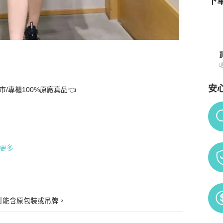
下單
安
櫃100%原廠真品👈    

96購買
商品詳情與購買須知
Po
更多
可能含原包裝或吊牌。