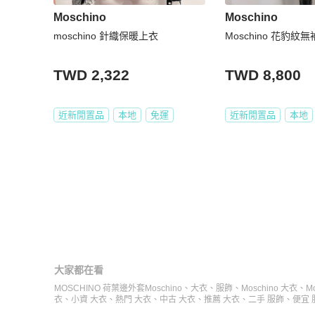
Moschino
Moschino
moschino 針織保暖上衣
Moschino 花豹紋無
TWD 2,322
TWD 8,800
近新閒置品
本地
免運
近新閒置品
本地
大家都在看
MOSCHINO 荷葉邊外套
Moschino
、
大衣
、
服飾
、
Moschino 大衣
、
M
衣
、
小資 大衣
、
熱門 大衣
、
中古 大衣
、
推薦 大衣
、
二手 服飾
、
便宜 