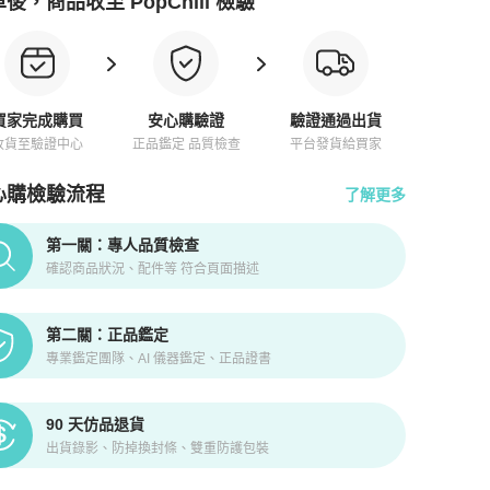
後，商品收至 PopChill 檢驗
買家完成購買
安心購驗證
驗證通過出貨
收貨至驗證中心
正品鑑定 品質檢查
平台發貨給買家
心購檢驗流程
了解更多
pChill拍拍圈正品驗證、安心購檢驗流程介紹
第一關：專人品質檢查
確認商品狀況、配件等 符合頁面描述
第二關：正品鑑定
專業鑑定團隊、AI 儀器鑑定、正品證書
90 天仿品退貨
出貨錄影、防掉換封條、雙重防護包裝