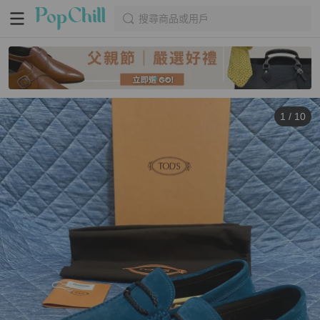
搜尋商品或用戶
1
/
10