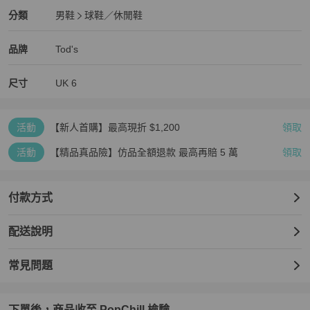
Tod's
男鞋
分類資訊
分類
男鞋
球鞋／休閒鞋
男鞋
/
球鞋／休閒鞋
推薦
Tod's
Tod's
精品
推薦清單
男鞋
品牌介紹
品牌
Tod's
尺寸
UK
6
活動
【新人首購】最高現折 $1,200
領取
活動
【精品真品險】仿品全額退款 最高再賠 5 萬
領取
付款方式
配送說明
常見問題
下單後，商品收至 PopChill 檢驗