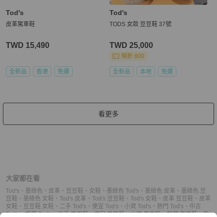
Tod's
Tod's
皮革駕車鞋
TODS 女款 豆豆鞋 37號
TWD 15,490
TWD 25,000
現折 800
全新品
香港
免運
全新品
本地
免運
看更多
大家都在看
Tod's
、
墨綠色
、
皮革
、
豆豆鞋
、
女鞋
、
墨綠色 Tod's
、
墨綠色 皮革
、
墨綠色 豆
豆鞋
、
墨綠色 女鞋
、
Tod's 皮革
、
Tod's 豆豆鞋
、
Tod's 女鞋
、
皮革 豆豆鞋
、
皮革
女鞋
、
豆豆鞋 女鞋
、
二手 Tod's
、
便宜 Tod's
、
小資 Tod's
、
熱門 Tod's
、
中古
Tod's
、
推薦 Tod's
、
二手 豆豆鞋
、
便宜 豆豆鞋
、
小資 豆豆鞋
、
熱門 豆豆鞋
、
中