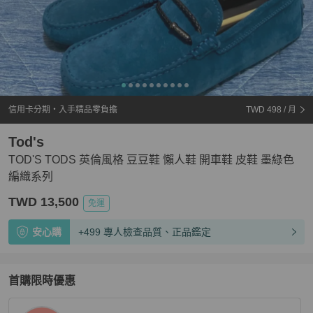
信用卡分期・入手精品零負擔
TWD 498
/ 月
Tod's
TOD'S TODS 英倫風格 豆豆鞋 懶人鞋 開車鞋 皮鞋 墨綠色
編織系列
TWD 13,500
免運
安心購
+499 專人檢查品質、正品鑑定
首購限時優惠