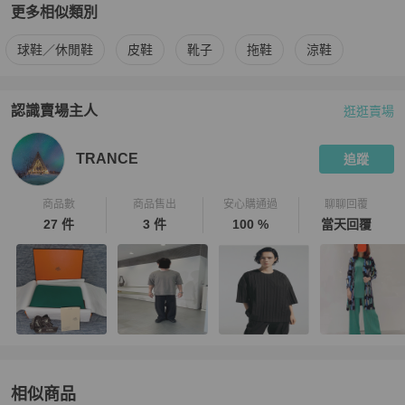
更多相似類別
更多
Tod's
男鞋
相似商品推薦
球鞋／休閒鞋
皮鞋
靴子
拖鞋
涼鞋
認識賣場主人
逛逛賣場
PopChill 拍拍圈嚴選賣家
TRANCE
介紹
TRANCE
追蹤
商品數
商品售出
安心購通過
聊聊回覆
27 件
3 件
100 %
當天回覆
相似商品