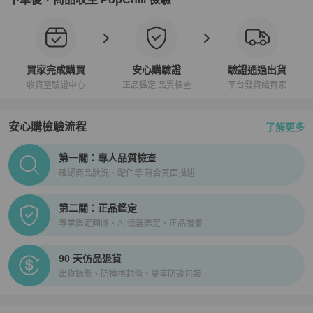
買家完成購買
安心購驗證
驗證通過出貨
收貨至驗證中心
正品鑑定 品質檢查
平台發貨給買家
安心購檢驗流程
了解更多
PopChill拍拍圈正品驗證、安心購檢驗流程介紹
第一關：專人品質檢查
確認商品狀況、配件等 符合頁面描述
第二關：正品鑑定
專業鑑定團隊、AI 儀器鑑定、正品證書
90 天仿品退貨
出貨錄影、防掉換封條、雙重防護包裝