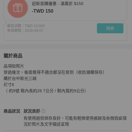
迎新首購優惠 - 滿萬折 $150
-TWD 150
最低消費：
TWD 10,000
領券
有效期限：
2026-09-07
關於商品
關於
品項如照片

TOD'S TODS 英倫風格 豆豆鞋 懶人鞋 開車鞋 皮鞋 墨綠
穿過幾次，後面覺得不適合都沒在穿到（收防潮櫃保存）

購於台中新光三越

尺寸6

（ 約9號 鞋內長約28.7公分 / 鞋內寬約9公分）
Tod's
男鞋
商品狀態與細節
商品狀況
狀況良好
有使用過但保存良好，可能有輕微使用痕跡及些微瑕疵情
況於照片及文字描述呈現
狀況良好