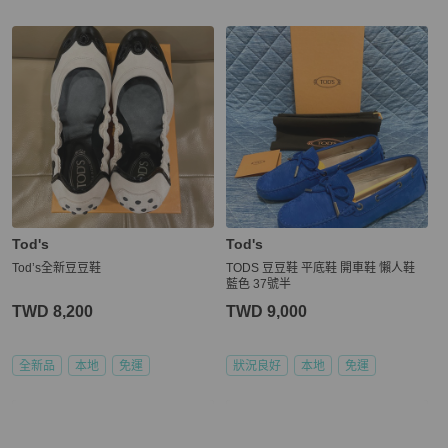
更多相似
Tod's
男鞋
推薦精品
Tod's
Tod's
Tod’s全新豆豆鞋
TODS 豆豆鞋 平底鞋 開車鞋 懶人鞋
藍色 37號半
TWD 8,200
TWD 9,000
全新品
本地
免運
狀況良好
本地
免運