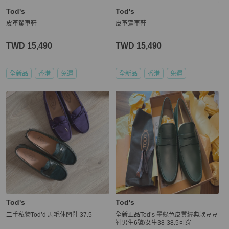
Tod's
Tod's
皮革駕車鞋
皮革駕車鞋
TWD 15,490
TWD 15,490
全新品
香港
免運
全新品
香港
免運
Tod's
Tod's
二手私物Tod’d 馬毛休閒鞋 37.5
全新正品Tod’s 墨綠色皮質經典款豆豆
鞋男生6號/女生38-38.5可穿