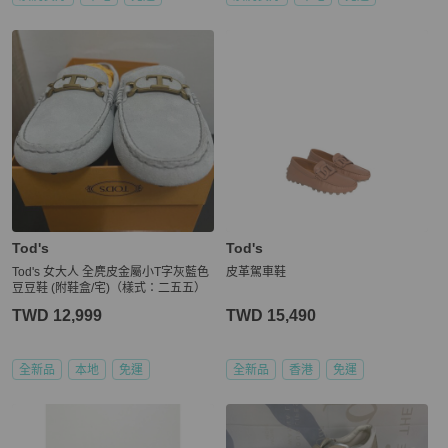
Tod's
Tod's
Tod's 女大人 全麂皮金屬小T字灰藍色
皮革駕車鞋
豆豆鞋 (附鞋盒/宅)（樣式：二五五）
TWD 12,999
TWD 15,490
全新品
本地
免運
全新品
香港
免運