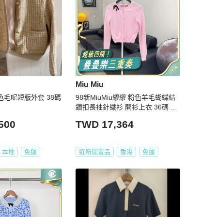
Miu Miu
鵝黃色毛呢短版外套 38碼
98新MiuMiu繆繆 粉色羊毛蝴蝶結
鑽扣長袖針織衫 開衫上衣 36碼 粉
粉嫩嫩的顏色 初
500
TWD 17,364
本地
免運
近新閒置品
香港
免運