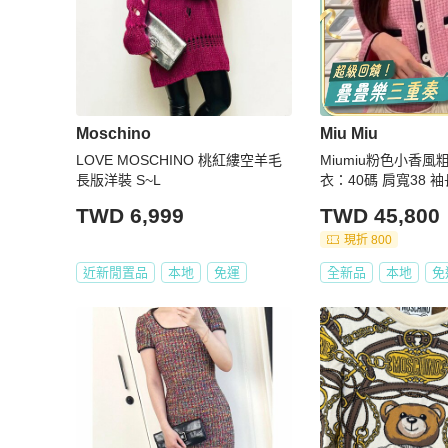
Moschino
Miu Miu
LOVE MOSCHINO 桃紅縷空羊毛
Miumiu粉色小香風
長版洋裝 S~L
衣：40碼 肩寬38 袖
衣長52 裙子：腰圍8
TWD 6,999
TWD 45,800
配件說明書 保卡
現折 800
近新閒置品
本地
免運
全新品
本地
免