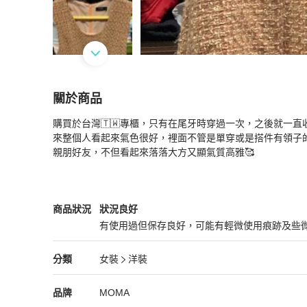
關於商品
關於
購買於台灣🇹🇼專櫃，只有在尾牙時穿過一次，之後就一
MOMA 粉橘毛呢無袖洋裝👗
商品詳情與購買須知
來整個人看起來氣色很好，裡面不管是單穿或是搭件有領子的
親朋好友，不但看起來落落大方又顯氣質高雅🥰
女裝
商品狀態與細節
商品狀況
狀況良好
有使用過但保存良好，可能有輕微使用痕跡及些
狀況良好
女裝
分類資訊
分類
女裝
洋裝
女裝
/
洋裝
推薦
精品
女裝
品牌介紹
品牌
MOMA