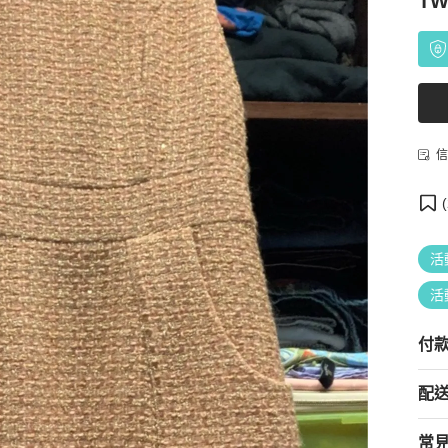
TW
信
(
活
活
付
配
常