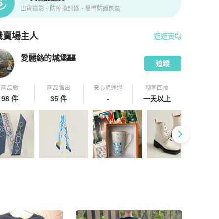
出貨錄影、防掉換封條、雙重防護包裝
識賣場主人
逛逛賣場
pChill 拍拍圈嚴選賣家
愛麗絲的城堡🏰
介紹
愛麗絲的城堡🏰
追蹤
商品數
商品售出
安心購通過
聊聊回覆
98 件
35 件
-
一天以上