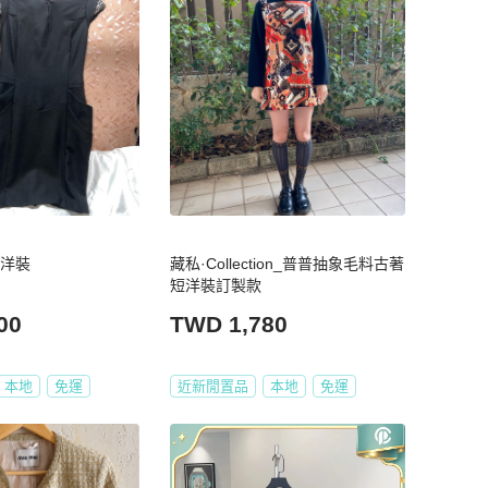
呢洋裝
藏私·Collection_普普抽象毛料古著
短洋裝訂製款
00
TWD 1,780
本地
免運
近新閒置品
本地
免運