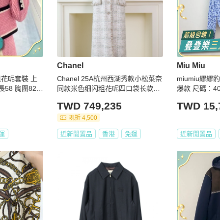
Chanel
Miu Miu
粗花呢套裝 上
Chanel 25A杭州西湖秀款小松菜奈
miumiu繆
長58 胸圍82
同款米色细闪粗花呢四口袋长款马
0 裙長62 全新
甲
TWD 749,235
TWD 15,
現折 4,500
運
近新閒置品
香港
免運
近新閒置品