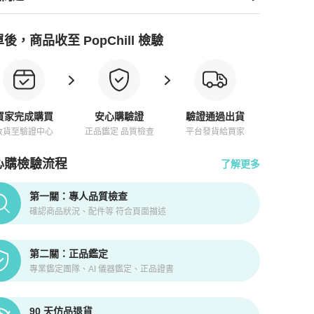
後，商品收至 PopChill 檢驗
買家完成購買
安心購驗證
驗證通過出貨
收貨至驗證中心
正品鑑定 品質檢查
平台發貨給買家
心購檢驗流程
了解更多
pChill拍拍圈正品驗證、安心購檢驗流程介紹
第一關：專人品質檢查
確認商品狀況、配件等 符合頁面描述
第二關：正品鑑定
專業鑑定團隊、AI 儀器鑑定、正品證書
90 天仿品退貨