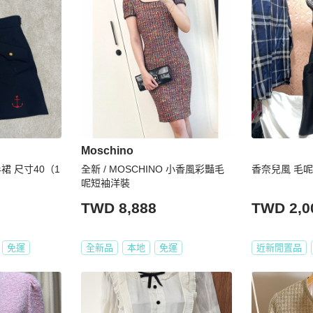
Moschino
半裙 尺寸40（1
全新 / MOSCHINO 小香風彩豔毛
香奈兒風 毛
呢短袖洋裝
TWD 8,888
TWD 2,0
免運
全新品
本地
免運
近新閒置品