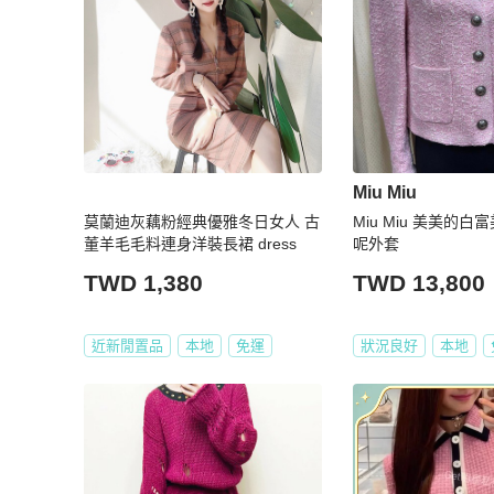
Miu Miu
莫蘭迪灰藕粉經典優雅冬日女人 古
Miu Miu 美美的
董羊毛毛料連身洋裝長裙 dress
呢外套
TWD 1,380
TWD 13,800
近新閒置品
本地
免運
狀況良好
本地