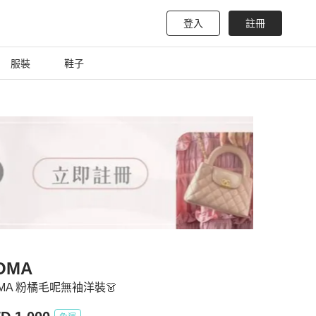
登入
註冊
服裝
鞋子
OMA
MA 粉橘毛呢無袖洋裝👗