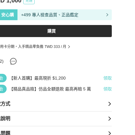
D 1,000
免運
安心購
+499 專人檢查品質、正品鑑定
購買
用卡分期・入手精品零負擔
TWD 333
/ 月
2
)
動
【新人首購】最高現折 $1,200
領取
動
【精品真品險】仿品全額退款 最高再賠 5 萬
領取
款方式
送說明
見問題