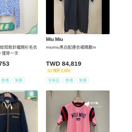
Miu Miu
繆豹紋短款針織開衫毛衣
miumiu黑白配連衣裙碼數m
爆款 尺碼：40 僅穿一次
753
TWD 84,819
現折 2,000
香港
免運
全新品
香港
免運