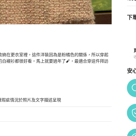
下單
直收納在更衣室裡，這件洋裝因為是粉橘色的關係，所以穿起
白襯衫都很好看，馬上就要過年了🧨，最適合穿這件拜訪
安
Po
微瑕疵情況於照片及文字描述呈現