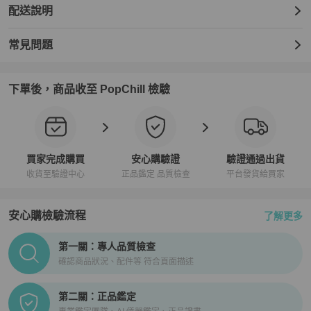
配送說明
常見問題
下單後，商品收至 PopChill 檢驗
買家完成購買
安心購驗證
驗證通過出貨
收貨至驗證中心
正品鑑定 品質檢查
平台發貨給買家
安心購檢驗流程
了解更多
PopChill拍拍圈正品驗證、安心購檢驗流程介紹
第一關：專人品質檢查
確認商品狀況、配件等 符合頁面描述
第二關：正品鑑定