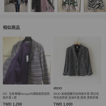
相似商品
更多相似
女裝
推薦精品
iROO
50）全新專櫃Heraya內裡緞面質感西
iROO 高級圖騰花紋西裝外套 黑白色
裝外套 L號
特色高質感 長袖外套 輕透 柔軟舒適
印花 精品【壽司羊羊】二手衣
TWD 1,290
TWD 1,000