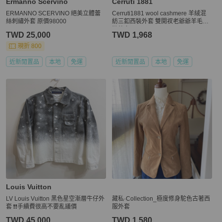
Ermanno Scervino
Cerruti 1881
ERMANNO SCERVINO 絕美立體蕾
Cerruti1881 wool cashmere 羊絨混
絲刺繡外套 原價98000
紡三釦西裝外套 雙開衩老爺爺羊毛西
裝外套 男 size48 vintage
TWD 25,000
TWD 1,968
現折 800
近新閒置品
本地
免運
近新閒置品
本地
免運
Louis Vuitton
LV Louis Vuitton 黑色星空漸層牛仔外
藏私·Collection_極度修身駝色古著西
套 ❗️❗️手續費很高不要亂議價
服外套
TWD 45,000
TWD 1,580