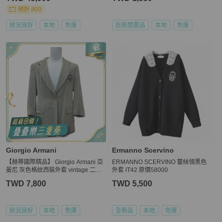
現折 800
狀況良好
本地
免運
近新閒置品
本地
免運
Giorgio Armani
Ermanno Scervino
【赫蒂國際精品】 Giorgio Armani 亞
ERMANNO SCERVINO 蕾絲領黑色
曼尼 灰色格紋西裝外套 vintage 二手
外套 IT42 原價58000
中古
TWD 7,800
TWD 5,500
狀況良好
本地
免運
全新品
本地
免運