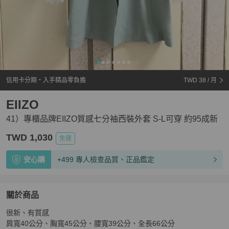
信用卡分期・入手精品零負擔
TWD 38
/ 月
EIIZO
41）專櫃品牌EIIZO質感七分袖西裝外套 S-L可穿 約95成新
TWD 1,030
免運
安心購
+499 專人檢查品質、正品鑑定
關於商品
關於
很新、有質感

41）專櫃品牌EIIZO質感七分袖西裝外套 S-L可穿 約95成
肩寬40公分、胸寬45公分、腰寬39公分、全長66公分