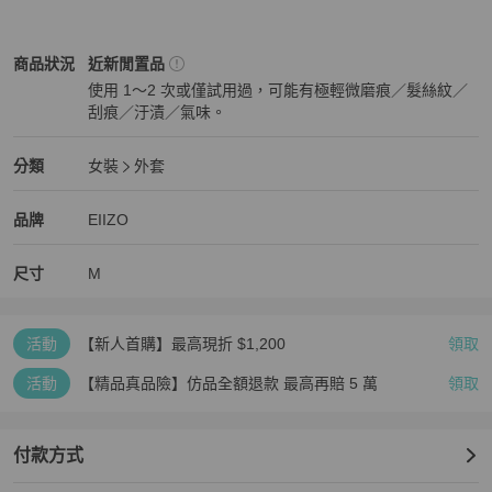
女裝
商品狀態與細節
商品狀況
近新閒置品
使用 1～2 次或僅試用過，可能有極輕微磨痕／髮絲紋／
刮痕／汙漬／氣味。
近新閒置品
女裝
分類資訊
分類
女裝
外套
女裝
/
外套
推薦
精品
女裝
品牌介紹
品牌
EIIZO
尺寸
M
活動
【新人首購】最高現折 $1,200
領取
活動
【精品真品險】仿品全額退款 最高再賠 5 萬
領取
付款方式