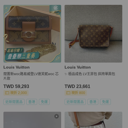
Louis Vuitton
Louis Vuitton
閒置新woc路易威登LV達芙妮woc 芯
✨ 極品成色 LV王菲包 斜挎單肩包
片款
TWD 59,293
TWD 23,661
現折 2,000
現折 800
近新閒置品
香港
免運
近新閒置品
香港
免運