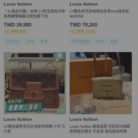
Louis Vuitton
Louis Vuitton
「JL精品代購」98新 LV奶芝黃色丹寧
LV雙色老花拼咖啡色皮革mini達芙妮
馬喬麗雙翻蓋法棍包腋下包
M45959
TWD 39,980
TWD 70,200
現折 800
現折 2,000
狀況良好
本地
免運
近新閒置品
本地
免運
Louis Vuitton
Louis Vuitton
LV路易威登老花达芙妮带铜牌 小号 芯
Louis Vuitton 路易威登 可拆卸可調節
片款
肩帶磁扣開合 牛皮革 達芙妮斜挎單肩
包 女款 淡金色