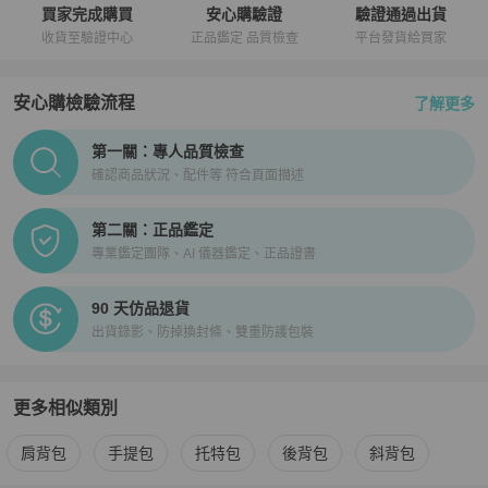
買家完成購買
安心購驗證
驗證通過出貨
收貨至驗證中心
正品鑑定 品質檢查
平台發貨給買家
安心購檢驗流程
了解更多
PopChill拍拍圈正品驗證、安心購檢驗流程介紹
第一關：專人品質檢查
確認商品狀況、配件等 符合頁面描述
第二關：正品鑑定
專業鑑定團隊、AI 儀器鑑定、正品證書
90 天仿品退貨
出貨錄影、防掉換封條、雙重防護包裝
更多相似類別
更多
Louis Vuitton
女包
相似商品推薦
肩背包
手提包
托特包
後背包
斜背包