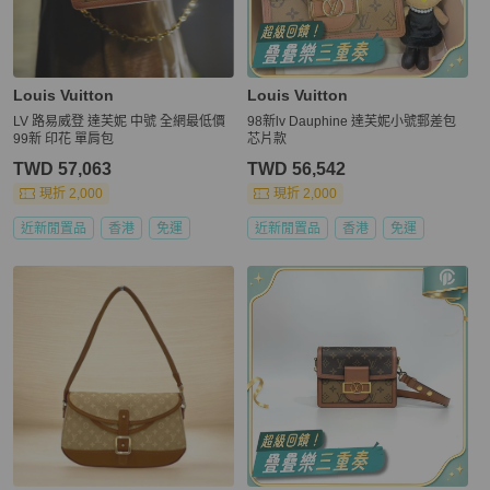
Louis Vuitton
Louis Vuitton
LV 路易威登 達芙妮 中號 全網最低價
98新lv Dauphine 達芙妮小號郵差包
99新 印花 單肩包
芯片款
TWD 57,063
TWD 56,542
現折 2,000
現折 2,000
近新閒置品
香港
免運
近新閒置品
香港
免運