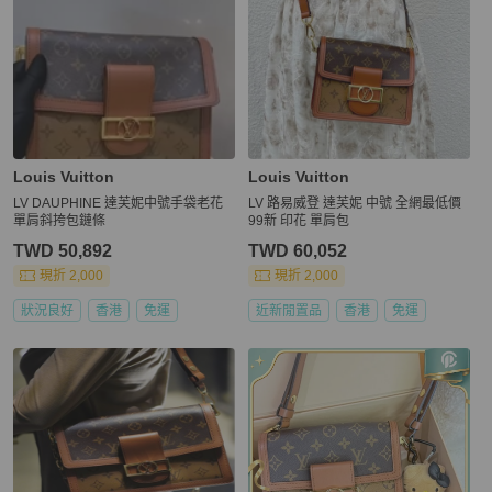
Louis Vuitton
Louis Vuitton
LV DAUPHINE 達芙妮中號手袋老花
LV 路易威登 達芙妮 中號 全網最低價
單肩斜挎包鏈條
99新 印花 單肩包
TWD 50,892
TWD 60,052
現折 2,000
現折 2,000
狀況良好
香港
免運
近新閒置品
香港
免運