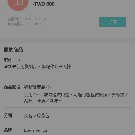
-TWD 600
最低消費：
TWD 50,000
領券
有效期限：
2026-09-06
關於商品
關於
配件：無

(全新閒置品）LV達芙妮金鍊包
商品詳情與購買須知
全新未使用賢製品，但配件都已丟掉
Louis Vuitton
女包
商品狀態與細節
商品狀況
近新閒置品
使用 1～2 次或僅試用過，可能有極輕微磨痕／髮絲紋／
刮痕／汙漬／氣味。
近新閒置品
Louis Vuitton
女包
分類資訊
分類
女包
肩背包
女包
/
肩背包
推薦
Louis Vuitton
Louis Vuitton
精品
推薦清單
女包
品牌介紹
品牌
Louis Vuitton