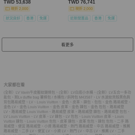
TWD 53,638
TWD 76,741
現折 2,000
現折 2,000
狀況良好
香港
免運
近新閒置品
香港
免運
看更多
大家都在看
(全新）LV Vavin牛皮壓紋鏈條包
、
(全新）LV白底小水桶
、
(全新）LV五合一多功
能包
、
🈹Lv duffle bag 薯條包 / 水桶包 / 斜挎包 M43587
、
LV 水波紋貝殼黑色肩
背包
路易威登
、
LV
、
Louis Vuitton
、
金色
、
皮革
、
鍊包
、
包包
、
金色 路易威登
、
金色 LV
、
金色 Louis Vuitton
、
金色 皮革
、
金色 鍊包
、
金色 包包
、
路易威登
LV
、
路易威登 Louis Vuitton
、
路易威登 皮革
、
路易威登 鍊包
、
路易威登 包包
、
LV Louis Vuitton
、
LV 皮革
、
LV 鍊包
、
LV 包包
、
Louis Vuitton 皮革
、
Louis
Vuitton 鍊包
、
Louis Vuitton 包包
、
皮革 鍊包
、
皮革 包包
、
鍊包 包包
、
二手 路
易威登
、
便宜 路易威登
、
小資 路易威登
、
熱門 路易威登
、
中古 路易威登
、
推薦
路易威登
、
二手 LV
、
便宜 LV
、
小資 LV
、
熱門 LV
、
中古 LV
、
推薦 LV
、
二手