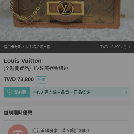
信用卡分期・入手精品零負擔
TWD 12,300
/ 月
Louis Vuitton
(全新閒置品）LV達芙妮金鍊包
TWD 73,800
免運
安心購
+499 專人檢查品質、正品鑑定
首購限時優惠
迎新首購優惠 - 滿五萬折 $600