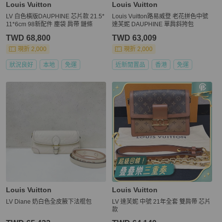
Louis Vuitton
Louis Vuitton
LV 白色橫版DAUPHINE 芯片款 21.5*
Louis Vuitton路易威登 老花拼色中號
11*6cm 98新配件 塵袋 肩帶 鏈條
達芙妮 DAUPHINE 單肩斜挎包
TWD 68,800
TWD 63,009
現折 2,000
現折 2,000
狀況良好
本地
免運
近新閒置品
香港
免運
Louis Vuitton
Louis Vuitton
LV Diane 奶白色全皮腋下法棍包
LV 達芙妮 中號 21年全套 雙肩帶 芯片
款