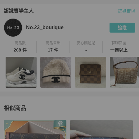
認識賣場主人
逛逛賣場
PopChill 拍拍圈嚴選賣家
No.23_boutique
介紹
No.23_boutique
追蹤
商品數
商品售出
安心購通過
聊聊回覆
268 件
17 件
-
一週以上
相似商品
更多相似
Louis Vuitton
女包
推薦精品