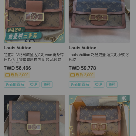
Louis Vuitton
Louis Vuitton
閒置新LV路易威登达芙妮 woc 链条棕
Louis Vuitton 路易威登 達芙妮小號 芯
色老花 手提单肩斜挎包 新款 芯片款
片款
五金 扣膜都在
TWD 56,466
TWD 59,778
現折 2,000
現折 2,000
近新閒置品
香港
免運
近新閒置品
香港
免運