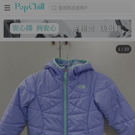
搜尋商品或用戶
1
/
10