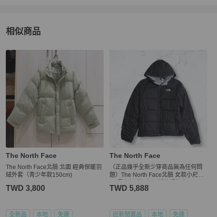
相似商品
更多相似
The North Face
男裝
推薦精品
The North Face
The North Face
The North Face北臉 北面 經典保暖羽
（正品幾乎全新少穿商品無為任何問
絨外套（青少年款150cm)
題）The North Face北臉 女款小尺碼
XS黑色保暖麵包羽絨連帽外套
TWD 3,800
TWD 5,888
全新品
本地
免運
近新閒置品
本地
免運