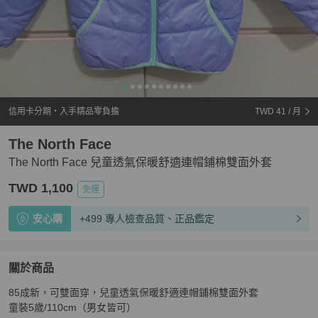
信用卡分期・入手精品零負擔
TWD 41
/ 月
The North Face
The North Face 兒童透氣保暖舒適連帽鋪棉雙面外套
TWD 1,100
免運
安心購
+499 專人檢查品質、正品鑑定
關於商品
關於
85成新，可雙面穿，兒童透氣保暖舒適連帽鋪棉雙面外套

The North Face 兒童透氣保暖舒適連帽鋪棉雙面外套
商品
童裝5歲/110cm（男女皆可）