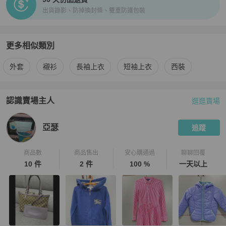
出貨錄影、防掉換封條、雙重防護包裝
更多相似類別
更多
The North Face
男裝
相似商品推薦
外套
襯衫
長袖上衣
短袖上衣
西裝
認識賣場主人
逛逛賣場
PopChill 拍拍圈嚴選賣家
亞瑟
介紹
亞瑟
追蹤
商品數
商品售出
安心購通過
聊聊回覆
10 件
2 件
100 %
一天以上