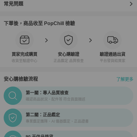
常見問題
下單後，商品收至 PopChill 檢驗
買家完成購買
安心購驗證
驗證通過出貨
收貨至驗證中心
正品鑑定 品質檢查
平台發貨給買家
安心購檢驗流程
了解更多
PopChill拍拍圈正品驗證、安心購檢驗流程介紹
第一關：專人品質檢查
確認商品狀況、配件等 符合頁面描述
第二關：正品鑑定
專業鑑定團隊、AI 儀器鑑定、正品證書
90 天仿品退貨