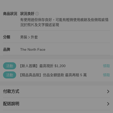
The North Face
男裝
商品狀態與細節
商品狀況
狀況良好
有使用過但保存良好，可能有輕微使用痕跡及些微瑕疵情
況於照片及文字描述呈現
狀況良好
The North Face
男裝
分類資訊
分類
男裝
外套
男裝
/
外套
推薦
The North Face
The North Face
精品
推薦清單
男裝
品牌介紹
品牌
The North Face
活動
【新人首購】最高現折 $1,200
領取
活動
【精品真品險】仿品全額退款 最高再賠 5 萬
領取
付款方式
配送說明